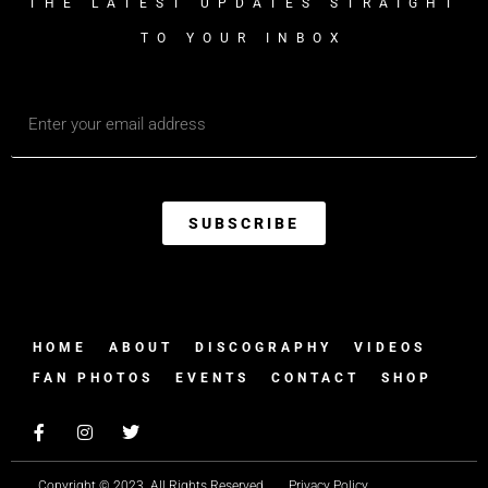
THE LATEST UPDATES STRAIGHT
TO YOUR INBOX
SUBSCRIBE
HOME
ABOUT
DISCOGRAPHY
VIDEOS
FAN PHOTOS
EVENTS
CONTACT
SHOP
Copyright © 2023. All Rights Reserved.
Privacy Policy