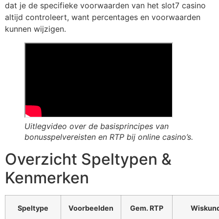
dat je de specifieke voorwaarden van het slot7 casino
altijd controleert, want percentages en voorwaarden
kunnen wijzigen.
Uitlegvideo over de basisprincipes van
bonusspelvereisten en RTP bij online casino’s.
Overzicht Speltypen &
Kenmerken
Speltype
Voorbeelden
Gem. RTP
Wiskund