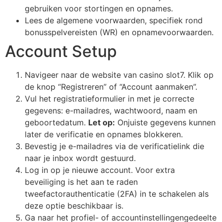
gebruiken voor stortingen en opnames.
Lees de algemene voorwaarden, specifiek rond
bonusspelvereisten (WR) en opnamevoorwaarden.
Account Setup
Navigeer naar de website van casino slot7. Klik op
de knop “Registreren” of “Account aanmaken”.
Vul het registratieformulier in met je correcte
gegevens: e-mailadres, wachtwoord, naam en
geboortedatum.
Let op:
Onjuiste gegevens kunnen
later de verificatie en opnames blokkeren.
Bevestig je e-mailadres via de verificatielink die
naar je inbox wordt gestuurd.
Log in op je nieuwe account. Voor extra
beveiliging is het aan te raden
tweefactorauthenticatie (2FA) in te schakelen als
deze optie beschikbaar is.
Ga naar het profiel- of accountinstellingengedeelte