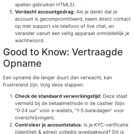
spellen gebruiken HTML5).
Verdacht accountgedrag:
Als je denkt dat je
account is gecompromitteerd, neem direct contact
op met support via telefoon of live chat, en
verander vanuit een veilig apparaat onmiddellijk je
wachtwoord.
Good to Know: Vertraagde
Opname
Een opname die langer duurt dan verwacht, kan
frustrerend zijn. Volg deze stappen:
Check de standaard verwerkingstijd:
Deze staat
vermeld bij de betaalmethode in de cashier (bijv.
“0-24 uur” voor e-wallets, “1-5 bankdagen” voor
overschrijvingen).
Controleer je accountstatus:
Is je KYC-verificatie
(identiteit & adres) volledig goedgekeurd? Dit is