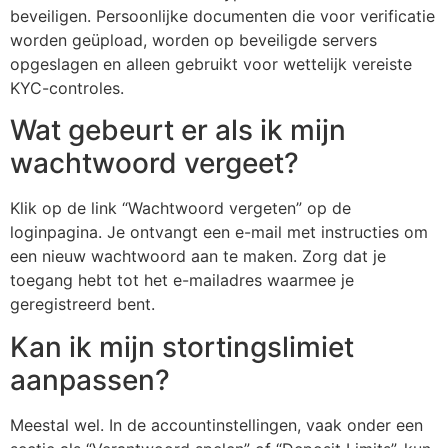
beveiligen. Persoonlijke documenten die voor verificatie
worden geüpload, worden op beveiligde servers
opgeslagen en alleen gebruikt voor wettelijk vereiste
KYC-controles.
Wat gebeurt er als ik mijn
wachtwoord vergeet?
Klik op de link “Wachtwoord vergeten” op de
loginpagina. Je ontvangt een e-mail met instructies om
een nieuw wachtwoord aan te maken. Zorg dat je
toegang hebt tot het e-mailadres waarmee je
geregistreerd bent.
Kan ik mijn stortingslimiet
aanpassen?
Meestal wel. In de accountinstellingen, vaak onder een