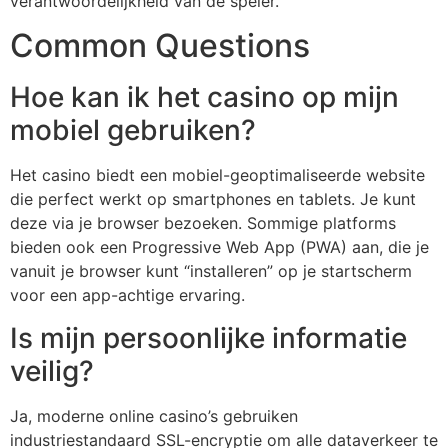
verantwoordelijkheid van de speler.
Common Questions
Hoe kan ik het casino op mijn
mobiel gebruiken?
Het casino biedt een mobiel-geoptimaliseerde website
die perfect werkt op smartphones en tablets. Je kunt
deze via je browser bezoeken. Sommige platforms
bieden ook een Progressive Web App (PWA) aan, die je
vanuit je browser kunt “installeren” op je startscherm
voor een app-achtige ervaring.
Is mijn persoonlijke informatie
veilig?
Ja, moderne online casino’s gebruiken
industriestandaard SSL-encryptie om alle dataverkeer te