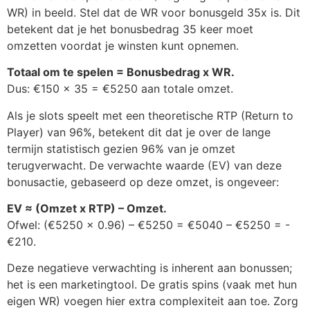
WR) in beeld. Stel dat de WR voor bonusgeld 35x is. Dit
betekent dat je het bonusbedrag 35 keer moet
omzetten voordat je winsten kunt opnemen.
Totaal om te spelen = Bonusbedrag x WR.
Dus: €150 x 35 = €5250 aan totale omzet.
Als je slots speelt met een theoretische RTP (Return to
Player) van 96%, betekent dit dat je over de lange
termijn statistisch gezien 96% van je omzet
terugverwacht. De verwachte waarde (EV) van deze
bonusactie, gebaseerd op deze omzet, is ongeveer:
EV ≈ (Omzet x RTP) – Omzet.
Ofwel: (€5250 x 0.96) – €5250 = €5040 – €5250 = -
€210.
Deze negatieve verwachting is inherent aan bonussen;
het is een marketingtool. De gratis spins (vaak met hun
eigen WR) voegen hier extra complexiteit aan toe. Zorg