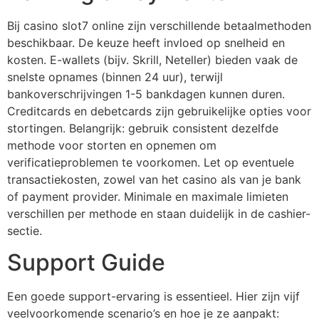
Bij casino slot7 online zijn verschillende betaalmethoden
beschikbaar. De keuze heeft invloed op snelheid en
kosten. E-wallets (bijv. Skrill, Neteller) bieden vaak de
snelste opnames (binnen 24 uur), terwijl
bankoverschrijvingen 1-5 bankdagen kunnen duren.
Creditcards en debetcards zijn gebruikelijke opties voor
stortingen. Belangrijk: gebruik consistent dezelfde
methode voor storten en opnemen om
verificatieproblemen te voorkomen. Let op eventuele
transactiekosten, zowel van het casino als van je bank
of payment provider. Minimale en maximale limieten
verschillen per methode en staan duidelijk in de cashier-
sectie.
Support Guide
Een goede support-ervaring is essentieel. Hier zijn vijf
veelvoorkomende scenario’s en hoe je ze aanpakt: