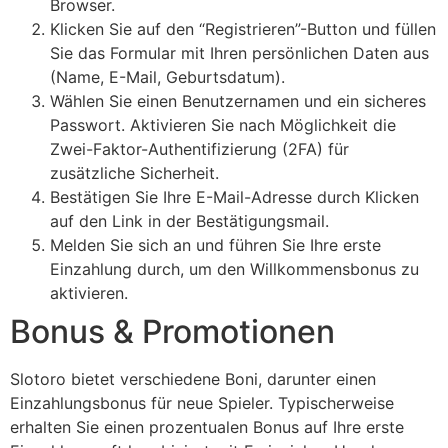
Browser.
Klicken Sie auf den “Registrieren”-Button und füllen
Sie das Formular mit Ihren persönlichen Daten aus
(Name, E-Mail, Geburtsdatum).
Wählen Sie einen Benutzernamen und ein sicheres
Passwort. Aktivieren Sie nach Möglichkeit die
Zwei-Faktor-Authentifizierung (2FA) für
zusätzliche Sicherheit.
Bestätigen Sie Ihre E-Mail-Adresse durch Klicken
auf den Link in der Bestätigungsmail.
Melden Sie sich an und führen Sie Ihre erste
Einzahlung durch, um den Willkommensbonus zu
aktivieren.
Bonus & Promotionen
Slotoro bietet verschiedene Boni, darunter einen
Einzahlungsbonus für neue Spieler. Typischerweise
erhalten Sie einen prozentualen Bonus auf Ihre erste