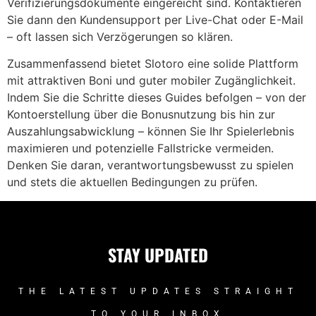
Verifizierungsdokumente eingereicht sind. Kontaktieren
Sie dann den Kundensupport per Live-Chat oder E-Mail
– oft lassen sich Verzögerungen so klären.
Zusammenfassend bietet Slotoro eine solide Plattform
mit attraktiven Boni und guter mobiler Zugänglichkeit.
Indem Sie die Schritte dieses Guides befolgen – von der
Kontoerstellung über die Bonusnutzung bis hin zur
Auszahlungsabwicklung – können Sie Ihr Spielerlebnis
maximieren und potenzielle Fallstricke vermeiden.
Denken Sie daran, verantwortungsbewusst zu spielen
und stets die aktuellen Bedingungen zu prüfen.
STAY UPDATED
THE LATEST UPDATES STRAIGHT
TO YOUR INBOX