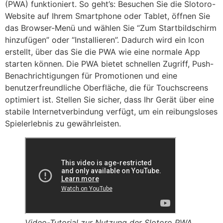
(PWA) funktioniert. So geht’s: Besuchen Sie die Slotoro-
Website auf Ihrem Smartphone oder Tablet, öffnen Sie
das Browser-Menü und wählen Sie “Zum Startbildschirm
hinzufügen” oder “Installieren”. Dadurch wird ein Icon
erstellt, über das Sie die PWA wie eine normale App
starten können. Die PWA bietet schnellen Zugriff, Push-
Benachrichtigungen für Promotionen und eine
benutzerfreundliche Oberfläche, die für Touchscreens
optimiert ist. Stellen Sie sicher, dass Ihr Gerät über eine
stabile Internetverbindung verfügt, um ein reibungsloses
Spielerlebnis zu gewährleisten.
Video-Tutorial zur Nutzung der Slotoro PWA