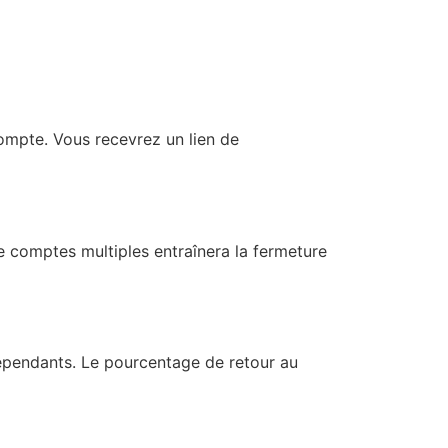
compte. Vous recevrez un lien de
e comptes multiples entraînera la fermeture
ndépendants. Le pourcentage de retour au