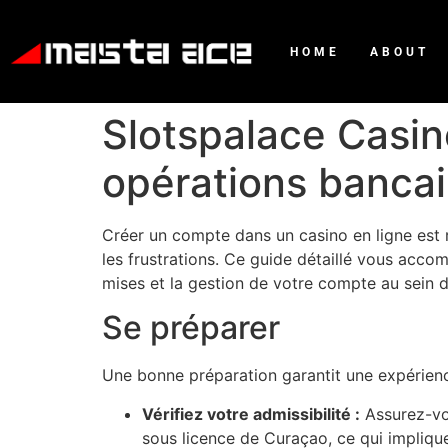
HOME
ABOUT
Slotspalace Casino
opérations bancai
Créer un compte dans un casino en ligne est 
les frustrations. Ce guide détaillé vous acco
mises et la gestion de votre compte au sein 
Se préparer
Une bonne préparation garantit une expérience 
Vérifiez votre admissibilité :
Assurez-vou
sous licence de Curaçao, ce qui implique