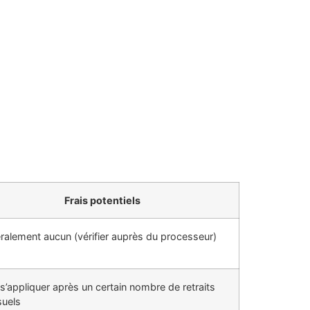
Frais potentiels
ralement aucun (vérifier auprès du processeur)
s’appliquer après un certain nombre de retraits
uels