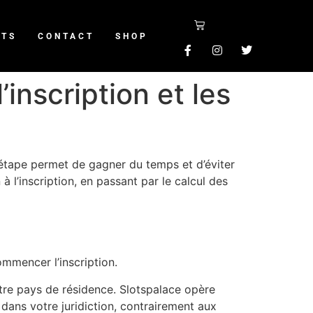
NTS
CONTACT
SHOP
inscription et les
 étape permet de gagner du temps et d’éviter
 l’inscription, en passant par le calcul des
ommencer l’inscription.
tre pays de résidence. Slotspalace opère
dans votre juridiction, contrairement aux