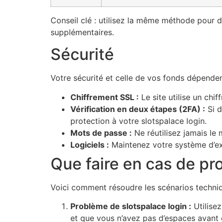
Conseil clé : utilisez la même méthode pour dé
supplémentaires.
Sécurité
Votre sécurité et celle de vos fonds dépende
Chiffrement SSL :
Le site utilise un chi
Vérification en deux étapes (2FA) :
Si d
protection à votre slotspalace login.
Mots de passe :
Ne réutilisez jamais le
Logiciels :
Maintenez votre système d’exp
Que faire en cas de p
Voici comment résoudre les scénarios techni
Problème de slotspalace login :
Utilisez
et que vous n’avez pas d’espaces avant o