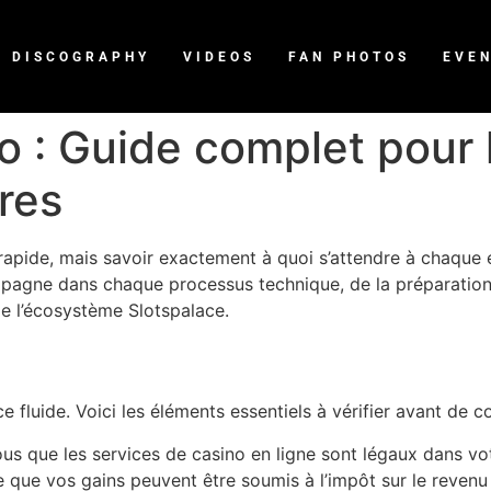
DISCOGRAPHY
VIDEOS
FAN PHOTOS
EVE
 : Guide complet pour l’
res
rapide, mais savoir exactement à quoi s’attendre à chaque
mpagne dans chaque processus technique, de la préparation à
de l’écosystème Slotspalace.
fluide. Voici les éléments essentiels à vérifier avant de c
s que les services de casino en ligne sont légaux dans vo
 que vos gains peuvent être soumis à l’impôt sur le revenu 