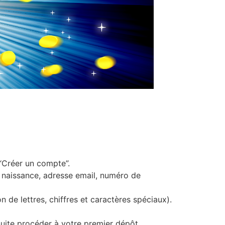
 “Créer un compte”.
 naissance, adresse email, numéro de
 de lettres, chiffres et caractères spéciaux).
suite procéder à votre premier dépôt.