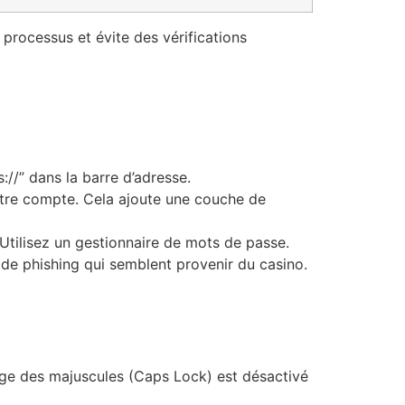
 processus et évite des vérifications
://” dans la barre d’adresse.
otre compte. Cela ajoute une couche de
 Utilisez un gestionnaire de mots de passe.
 de phishing qui semblent provenir du casino.
llage des majuscules (Caps Lock) est désactivé