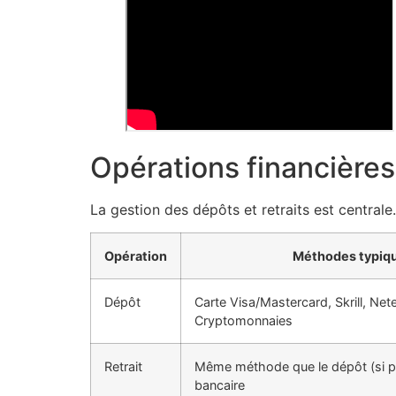
Opérations financières
La gestion des dépôts et retraits est centrale
Opération
Méthodes typiq
Dépôt
Carte Visa/Mastercard, Skrill, Netel
Cryptomonnaies
Retrait
Même méthode que le dépôt (si po
bancaire