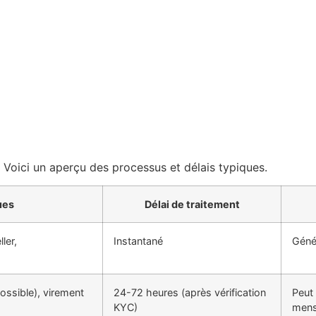
. Voici un aperçu des processus et délais typiques.
ues
Délai de traitement
ler,
Instantané
Géné
ssible), virement
24-72 heures (après vérification
Peut 
KYC)
mens