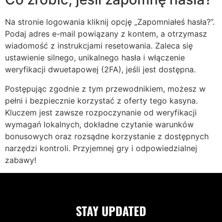
Na stronie logowania kliknij opcję „Zapomniałeś hasła?”.
Podaj adres e-mail powiązany z kontem, a otrzymasz
wiadomość z instrukcjami resetowania. Zaleca się
ustawienie silnego, unikalnego hasła i włączenie
weryfikacji dwuetapowej (2FA), jeśli jest dostępna.
Postępując zgodnie z tym przewodnikiem, możesz w
pełni i bezpiecznie korzystać z oferty tego kasyna.
Kluczem jest zawsze rozpoczynanie od weryfikacji
wymagań lokalnych, dokładne czytanie warunków
bonusowych oraz rozsądne korzystanie z dostępnych
narzędzi kontroli. Przyjemnej gry i odpowiedzialnej
zabawy!
STAY UPDATED