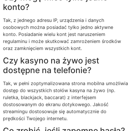
konto?
Tak, z jednego adresu IP, urządzenia i danych
osobowych można posiadać tylko jedno aktywne
konto. Posiadanie wielu kont jest naruszeniem
regulaminu i może skutkować zamrożeniem środków
oraz zamknięciem wszystkich kont.
Czy kasyno na żywo jest
dostępne na telefonie?
Tak, w pełni zoptymalizowana strona mobilna umożliwia
dostęp do wszystkich stołów kasyna na żywo (np.
ruletka, blackjack, baccarat) z interfejsem
dostosowanym do ekranu dotykowego. Jakość
streamingu dostosowuje się automatycznie do
prędkości Twojego internetu.
Co zrobić, jeśli zapomnę hasła?