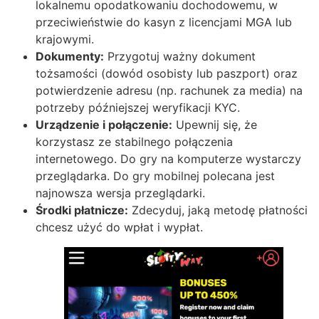
lokalnemu opodatkowaniu dochodowemu, w
przeciwieństwie do kasyn z licencjami MGA lub
krajowymi.
Dokumenty:
Przygotuj ważny dokument
tożsamości (dowód osobisty lub paszport) oraz
potwierdzenie adresu (np. rachunek za media) na
potrzeby późniejszej weryfikacji KYC.
Urządzenie i połączenie:
Upewnij się, że
korzystasz ze stabilnego połączenia
internetowego. Do gry na komputerze wystarczy
przeglądarka. Do gry mobilnej polecana jest
najnowsza wersja przeglądarki.
Środki płatnicze:
Zdecyduj, jaką metodę płatności
chcesz użyć do wpłat i wypłat.