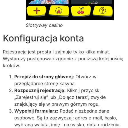
Slottyway casino
Konfiguracja konta
Rejestracja jest prosta i zajmuje tylko kilka minut.
Wystarczy postępować zgodnie z poniższą kolejnością
kroków.
Przejdź do strony głównej:
Otwórz w
przeglądarce stronę kasyna.
Rozpocznij rejestrację:
Kliknij przycisk
„Zarejestruj się” lub „Dołącz teraz”, zwykle
znajdujący się w prawym górnym rogu.
Wypełnij formularz:
Podać niezbędne dane
osobowe. Są to zazwyczaj: adres e-mail, hasło,
wybrana waluta, imię i nazwisko, data urodzenia,