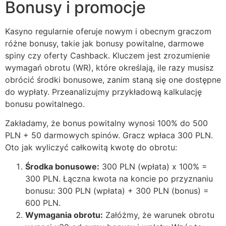
Bonusy i promocje
Kasyno regularnie oferuje nowym i obecnym graczom
różne bonusy, takie jak bonusy powitalne, darmowe
spiny czy oferty Cashback. Kluczem jest zrozumienie
wymagań obrotu (WR), które określają, ile razy musisz
obrócić środki bonusowe, zanim staną się one dostępne
do wypłaty. Przeanalizujmy przykładową kalkulację
bonusu powitalnego.
Zakładamy, że bonus powitalny wynosi 100% do 500
PLN + 50 darmowych spinów. Gracz wpłaca 300 PLN.
Oto jak wyliczyć całkowitą kwotę do obrotu:
Środka bonusowe:
300 PLN (wpłata) x 100% =
300 PLN. Łączna kwota na koncie po przyznaniu
bonusu: 300 PLN (wpłata) + 300 PLN (bonus) =
600 PLN.
Wymagania obrotu:
Załóżmy, że warunek obrotu