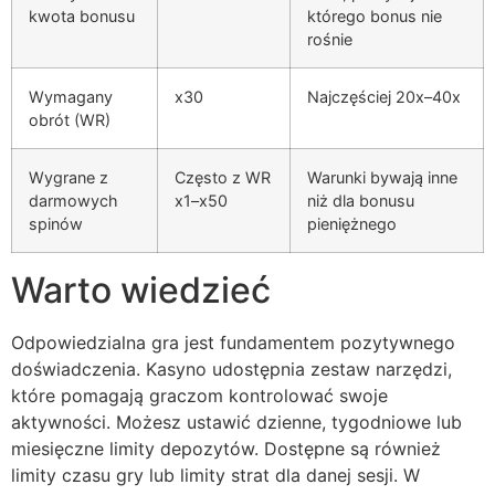
kwota bonusu
którego bonus nie
rośnie
Wymagany
x30
Najczęściej 20x–40x
obrót (WR)
Wygrane z
Często z WR
Warunki bywają inne
darmowych
x1–x50
niż dla bonusu
spinów
pieniężnego
Warto wiedzieć
Odpowiedzialna gra jest fundamentem pozytywnego
doświadczenia. Kasyno udostępnia zestaw narzędzi,
które pomagają graczom kontrolować swoje
aktywności. Możesz ustawić dzienne, tygodniowe lub
miesięczne limity depozytów. Dostępne są również
limity czasu gry lub limity strat dla danej sesji. W