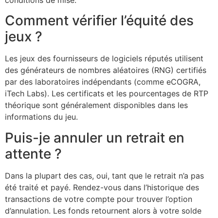
Comment vérifier l’équité des
jeux ?
Les jeux des fournisseurs de logiciels réputés utilisent
des générateurs de nombres aléatoires (RNG) certifiés
par des laboratoires indépendants (comme eCOGRA,
iTech Labs). Les certificats et les pourcentages de RTP
théorique sont généralement disponibles dans les
informations du jeu.
Puis-je annuler un retrait en
attente ?
Dans la plupart des cas, oui, tant que le retrait n’a pas
été traité et payé. Rendez-vous dans l’historique des
transactions de votre compte pour trouver l’option
d’annulation. Les fonds retournent alors à votre solde