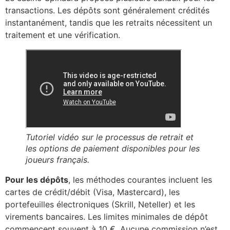
transactions. Les dépôts sont généralement crédités
instantanément, tandis que les retraits nécessitent un
traitement et une vérification.
Tutoriel vidéo sur le processus de retrait et
les options de paiement disponibles pour les
joueurs français.
Pour les dépôts
, les méthodes courantes incluent les
cartes de crédit/débit (Visa, Mastercard), les
portefeuilles électroniques (Skrill, Neteller) et les
virements bancaires. Les limites minimales de dépôt
commencent souvent à 10 €. Aucune commission n’est