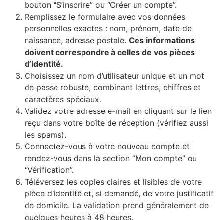
bouton “S’inscrire” ou “Créer un compte”.
Remplissez le formulaire avec vos données
personnelles exactes : nom, prénom, date de
naissance, adresse postale.
Ces informations
doivent correspondre à celles de vos pièces
d’identité.
Choisissez un nom d’utilisateur unique et un mot
de passe robuste, combinant lettres, chiffres et
caractères spéciaux.
Validez votre adresse e-mail en cliquant sur le lien
reçu dans votre boîte de réception (vérifiez aussi
les spams).
Connectez-vous à votre nouveau compte et
rendez-vous dans la section “Mon compte” ou
“Vérification”.
Téléversez les copies claires et lisibles de votre
pièce d’identité et, si demandé, de votre justificatif
de domicile. La validation prend généralement de
quelques heures à 48 heures.