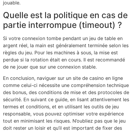
jouable.
Quelle est la politique en cas de
partie interrompue (timeout) ?
Si votre connexion tombe pendant un jeu de table en
argent réel, la main est généralement terminée selon les
règles du jeu. Pour les machines à sous, la mise est
perdue si la rotation était en cours. Il est recommandé
de ne jouer que sur une connexion stable.
En conclusion, naviguer sur un site de casino en ligne
comme celui-ci nécessite une compréhension technique
des bonus, des conditions de mise et des protocoles de
sécurité. En suivant ce guide, en lisant attentivement les
termes et conditions, et en utilisant les outils de jeu
responsable, vous pouvez optimiser votre expérience
tout en minimisant les risques. N’oubliez pas que le jeu
doit rester un loisir et qu’il est important de fixer des