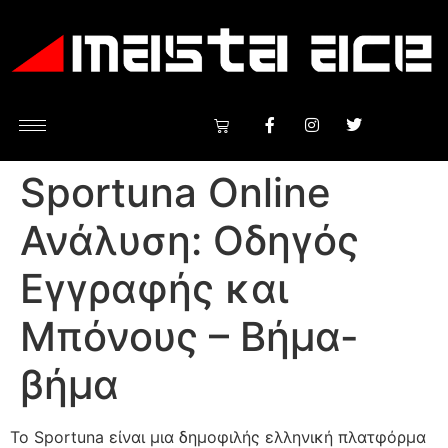
Sportuna Online
Ανάλυση: Οδηγός
Εγγραφής και
Μπόνους – Βήμα-
βήμα
Το Sportuna είναι μια δημοφιλής ελληνική πλατφόρμα