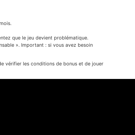
mois.
entez que le jeu devient problématique.
sable ». Important : si vous avez besoin
e vérifier les conditions de bonus et de jouer