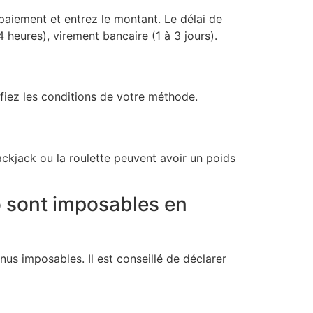
paiement et entrez le montant. Le délai de
 heures), virement bancaire (1 à 3 jours).
ifiez les conditions de votre méthode.
ackjack ou la roulette peuvent avoir un poids
o sont imposables en
us imposables. Il est conseillé de déclarer