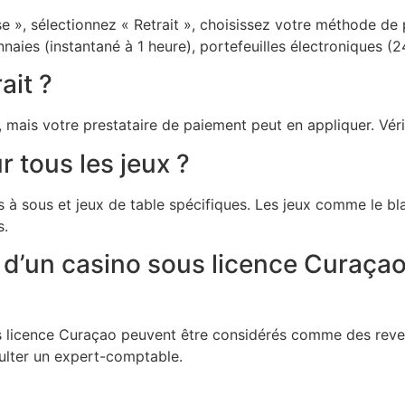
e », sélectionnez « Retrait », choisissez votre méthode de 
ies (instantané à 1 heure), portefeuilles électroniques (24
ait ?
s, mais votre prestataire de paiement peut en appliquer. Vér
r tous les jeux ?
 à sous et jeux de table spécifiques. Les jeux comme le bl
s.
s d’un casino sous licence Curaça
us licence Curaçao peuvent être considérés comme des reven
sulter un expert-comptable.