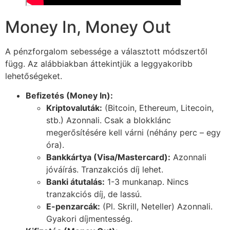
Money In, Money Out
A pénzforgalom sebessége a választott módszertől
függ. Az alábbiakban áttekintjük a leggyakoribb
lehetőségeket.
Befizetés (Money In):
Kriptovaluták:
(Bitcoin, Ethereum, Litecoin,
stb.) Azonnali. Csak a blokklánc
megerősítésére kell várni (néhány perc – egy
óra).
Bankkártya (Visa/Mastercard):
Azonnali
jóváírás. Tranzakciós díj lehet.
Banki átutalás:
1-3 munkanap. Nincs
tranzakciós díj, de lassú.
E-penzarcák:
(Pl. Skrill, Neteller) Azonnali.
Gyakori díjmentesség.