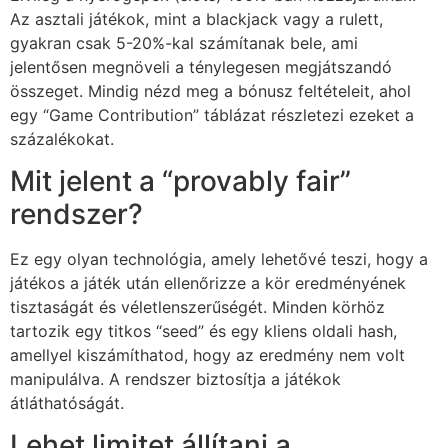
Az asztali játékok, mint a blackjack vagy a rulett,
gyakran csak 5-20%-kal számítanak bele, ami
jelentősen megnöveli a ténylegesen megjátszandó
összeget. Mindig nézd meg a bónusz feltételeit, ahol
egy “Game Contribution” táblázat részletezi ezeket a
százalékokat.
Mit jelent a “provably fair”
rendszer?
Ez egy olyan technológia, amely lehetővé teszi, hogy a
játékos a játék után ellenőrizze a kör eredményének
tisztaságát és véletlenszerűségét. Minden körhöz
tartozik egy titkos “seed” és egy kliens oldali hash,
amellyel kiszámíthatod, hogy az eredmény nem volt
manipulálva. A rendszer biztosítja a játékok
átláthatóságát.
Lehet limitet állítani a