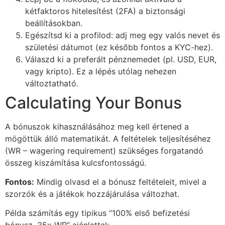
kétfaktoros hitelesítést (2FA) a biztonsági
beállításokban.
Egészítsd ki a profilod: adj meg egy valós nevet és
születési dátumot (ez később fontos a KYC-hez).
Válaszd ki a preferált pénznemedet (pl. USD, EUR,
vagy kripto). Ez a lépés utólag nehezen
változtatható.
Calculating Your Bonus
A bónuszok kihasználásához meg kell értened a
mögöttük álló matematikát. A feltételek teljesítéséhez
(WR – wagering requirement) szükséges forgatandó
összeg kiszámítása kulcsfontosságú.
Fontos:
Mindig olvasd el a bónusz feltételeit, mivel a
szorzók és a játékok hozzájárulása változhat.
Példa számítás egy tipikus “100% első befizetési