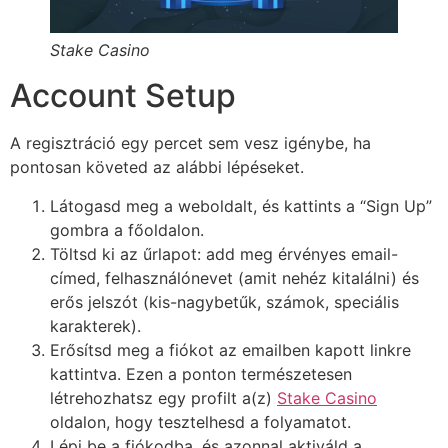
Stake Casino
Account Setup
A regisztráció egy percet sem vesz igénybe, ha
pontosan követed az alábbi lépéseket.
Látogasd meg a weboldalt, és kattints a “Sign Up”
gombra a főoldalon.
Töltsd ki az űrlapot: add meg érvényes email-
címed, felhasználónevet (amit nehéz kitalálni) és
erős jelszót (kis-nagybetűk, számok, speciális
karakterek).
Erősítsd meg a fiókot az emailben kapott linkre
kattintva. Ezen a ponton természetesen
létrehozhatsz egy profilt a(z)
Stake Casino
oldalon, hogy tesztelhesd a folyamatot.
Lépj be a fiókodba, és azonnal aktiváld a