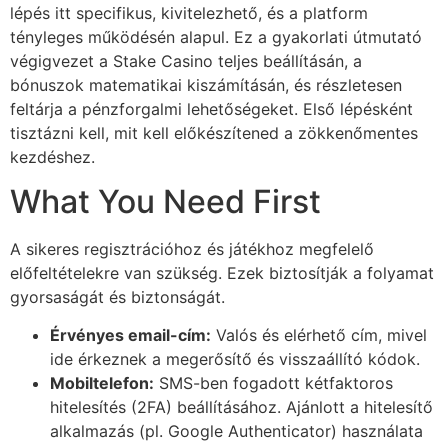
lépés itt specifikus, kivitelezhető, és a platform
tényleges működésén alapul. Ez a gyakorlati útmutató
végigvezet a Stake Casino teljes beállításán, a
bónuszok matematikai kiszámításán, és részletesen
feltárja a pénzforgalmi lehetőségeket. Első lépésként
tisztázni kell, mit kell előkészítened a zökkenőmentes
kezdéshez.
What You Need First
A sikeres regisztrációhoz és játékhoz megfelelő
előfeltételekre van szükség. Ezek biztosítják a folyamat
gyorsaságát és biztonságát.
Érvényes email-cím:
Valós és elérhető cím, mivel
ide érkeznek a megerősítő és visszaállító kódok.
Mobiltelefon:
SMS-ben fogadott kétfaktoros
hitelesítés (2FA) beállításához. Ajánlott a hitelesítő
alkalmazás (pl. Google Authenticator) használata