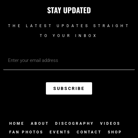
STAY UPDATED
THE LATEST UPDATES STRAIGHT
TO YOUR INBOX
SUBSCRIBE
HOME
ABOUT
DISCOGRAPHY
VIDEOS
FAN PHOTOS
EVENTS
CONTACT
SHOP