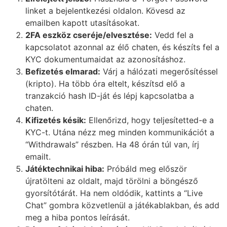
linket a bejelentkezési oldalon. Kövesd az
emailben kapott utasításokat.
2FA eszköz cseréje/elvesztése:
Vedd fel a
kapcsolatot azonnal az élő chaten, és készíts fel a
KYC dokumentumaidat az azonosításhoz.
Befizetés elmarad:
Várj a hálózati megerősítéssel
(kripto). Ha több óra eltelt, készítsd elő a
tranzakció hash ID-ját és lépj kapcsolatba a
chaten.
Kifizetés késik:
Ellenőrizd, hogy teljesítetted-e a
KYC-t. Utána nézz meg minden kommunikációt a
“Withdrawals” részben. Ha 48 órán túl van, írj
emailt.
Játéktechnikai hiba:
Próbáld meg először
újratölteni az oldalt, majd törölni a böngésző
gyorsítótárát. Ha nem oldódik, kattints a “Live
Chat” gombra közvetlenül a játékablakban, és add
meg a hiba pontos leírását.