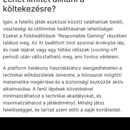
költekezésre?
Igen, a felelős játék eszközei között találhatóak betéti,
veszteségi és időlimitek beállításának lehetőségei.
Ezeket a fiókbeállítások “Responsible Gaming” részében
találod meg. Az itt beállított limit azonnal érvénybe lép,
és csak lejárat vagy egy hűtési időszak (cooling-off
period) után változtatható meg, ami fontos védelem.
A platform hatékony használatához elengedhetetlen a
technikai előkészületek ismerete, a bónuszok mögötti
matematika megértése és a biztonsági eszközök aktív
alkalmazása. A fenti lépések követésével
minimalizálhatod a technikai akadályokat, és
maximalizálhatod a játékélményt. Mindig játsz
felelősséggel, és tartsd szem előtt a saját korlátaidat.