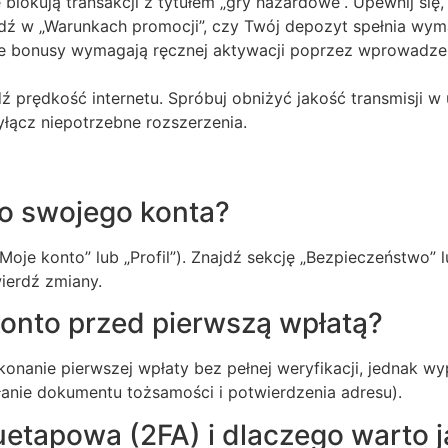
e blokują transakcji z tytułem „gry hazardowe”. Upewnij się
ź w „Warunkach promocji”, czy Twój depozyt spełnia wyma
re bonusy wymagają ręcznej aktywacji poprzez wprowadzen
 prędkość internetu. Spróbuj obniżyć jakość transmisji w u
yłącz niepotrzebne rozszerzenia.
o swojego konta?
oje konto” lub „Profil”). Znajdź sekcję „Bezpieczeństwo” 
wierdź zmiany.
onto przed pierwszą wpłatą?
onanie pierwszej wpłaty bez pełnej weryfikacji, jednak w
nie dokumentu tożsamości i potwierdzenia adresu).
uetapowa (2FA) i dlaczego warto 