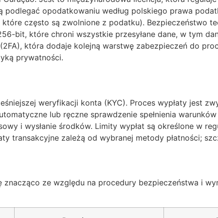
gą podlegać opodatkowaniu według polskiego prawa podat
, które często są zwolnione z podatku). Bezpieczeństwo t
 256-bit, które chroni wszystkie przesyłane dane, w tym 
(2FA), która dodaje kolejną warstwę zabezpieczeń do pro
tyką prywatności.
niejszej weryfikacji konta (KYC). Proces wypłaty jest zwy
 Automatyczne lub ręczne sprawdzenie spełnienia warunkó
ansowy i wysłanie środków. Limity wypłat są określone w r
aty transakcyjne zależą od wybranej metody płatności; sz
ię znacząco ze względu na procedury bezpieczeństwa i wy