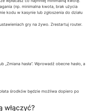
, że wpłacasz co najmniej minimalną kwotę.
gania (np. minimalna kwota, brak użycia
ie kodu w kasynie lub zgłoszenia do działu
stawieniach gry na żywo. Zrestartuj router.
lub „Zmiana hasła”. Wprowadź obecne hasło, a
ypłata środków będzie możliwa dopiero po
ją włączyć?