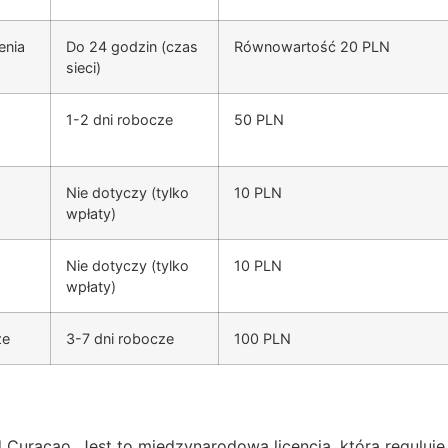
enia
Do 24 godzin (czas
Równowartość 20 PLN
sieci)
1-2 dni robocze
50 PLN
Nie dotyczy (tylko
10 PLN
wpłaty)
Nie dotyczy (tylko
10 PLN
wpłaty)
ze
3-7 dni robocze
100 PLN
 Curaçao. Jest to międzynarodowa licencja, która reguluje