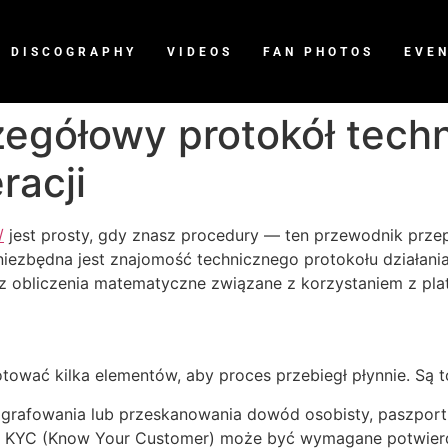
DISCOGRAPHY
VIDEOS
FAN PHOTOS
EVE
egółowy protokół techn
racji
/
jest prosty, gdy znasz procedury — ten przewodnik prze
 niezbędna jest znajomość technicznego protokołu działani
az obliczenia matematyczne związane z korzystaniem z pla
tować kilka elementów, aby proces przebiegł płynnie. Są 
grafowania lub przeskanowania dowód osobisty, paszport
i KYC (Know Your Customer) może być wymagane potwierd