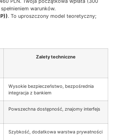
 = 460 PLN. Twoja początkowa wpłata (300
d spełnieniem warunków.
TP))
. To uproszczony model teoretyczny;
Zalety techniczne
Wysokie bezpieczeństwo, bezpośrednia
integracja z bankiem
Powszechna dostępność, znajomy interfejs
Szybkość, dodatkowa warstwa prywatności