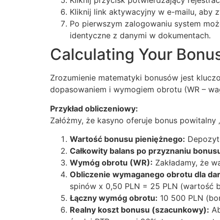
Kliknij przycisk potwierdzający rejest
Kliknij link aktywacyjny w e-mailu, aby
Po pierwszym zalogowaniu system może 
identyczne z danymi w dokumentach.
Calculating Your Bonu
Zrozumienie matematyki bonusów jest kluczo
dopasowaniem i wymogiem obrotu (WR – wag
Przykład obliczeniowy:
Załóżmy, że kasyno oferuje bonus powitaln
Wartość bonusu pieniężnego:
Depozyt 
Całkowity balans po przyznaniu bonus
Wymóg obrotu (WR):
Zakładamy, że wa
Obliczenie wymaganego obrotu dla d
spinów x 0,50 PLN = 25 PLN (wartość 
Łączny wymóg obrotu:
10 500 PLN (bon
Realny koszt bonusu (szacunkowy):
Ab