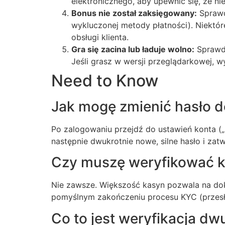
elektronicznego, aby upewnić się, że ni
Bonus nie został zaksięgowany:
Sprawd
wykluczonej metody płatności). Niektó
obsługi klienta.
Gra się zacina lub ładuje wolno:
Sprawdź
Jeśli grasz w wersji przeglądarkowej, w
Need to Know
Jak mogę zmienić hasło d
Po zalogowaniu przejdź do ustawień konta („M
następnie dwukrotnie nowe, silne hasło i zat
Czy muszę weryfikować k
Nie zawsze. Większość kasyn pozwala na dok
pomyślnym zakończeniu procesu KYC (przesła
Co to jest weryfikacja dw