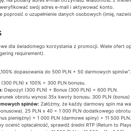
rację. Na podany adres e-mail otrzymasz wiadomość z linki
 zweryfikować swój adres e-mail i aktywować konto.
poprosić o uzupełnienie danych osobowych (imię, nazwisk
s
we dla świadomego korzystania z promocji. Wiele ofert o
ering requirement).
y „100% dopasowania do 500 PLN + 50 darmowych spinów”.
(300 PLN) x 100% = 300 PLN bonusu.
u:
Depozyt (300 PLN) + Bonus (300 PLN) = 600 PLN.
runek obrotu wynosi 35x kwoty bonusu. 300 PLN (bonus) 
armowych spinów:
Załóżmy, że każdy darmowy spin ma wart
bonusowa). 25 PLN x 40 = 1 000 PLN dodatkowego obrotu
us pieniężny) + 1 000 PLN (darmowe spiny) = 11 500 PLN.
y ocenić opłacalność, sprawdź średni RTP (Return to Player