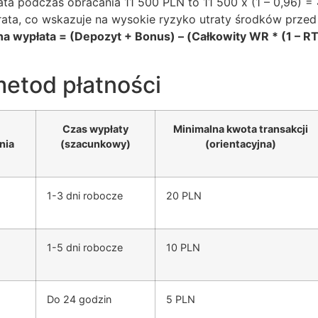
ata podczas obracania 11 500 PLN to 11 500 x (1 – 0,96)
strata, co wskazuje na wysokie ryzyko utraty środków prze
a wypłata = (Depozyt + Bonus) – (Całkowity WR * (1 – R
etod płatności
Czas wypłaty
Minimalna kwota transakcji
nia
(szacunkowy)
(orientacyjna)
1-3 dni robocze
20 PLN
1-5 dni robocze
10 PLN
Do 24 godzin
5 PLN