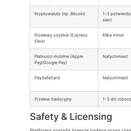
Kryptowaluty (np. Bitcoin)
1-3 potwierdz
sieci
Przelewy szybkie (Express
Kilka minut
Elixir)
Płatności mobilne (Apple
Natychmiast
Pay/Google Pay)
PaySafeCard
Natychmiast
Przelew tradycyjny
1-3 dni roboc
Safety & Licensing
Platforma posiada licencję nadaną przez rząd