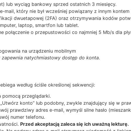
net) lub wyciąg bankowy sprzed ostatnich 3 miesięcy.
 e-mail, który nie był wcześniej powiązany z innym kontem
ikacji dwuetapowej (2FA) oraz otrzymywania kodów potwie
puter, laptop, smartfon lub tablet.
ane połączenie o przepustowości co najmniej 5 Mb/s dla pł
y zapewnia natychmiastowy dostęp do konta.
zebiega według ściśle określonej sekwencji:
za pomocą przeglądarki.
się”, „Utwórz konto” lub podobny, zwykle znajdujący się w p
swój prawdziwy adres e-mail, wymyśl silne hasło (mieszanka 
swój numer telefonu.
watności.
Przed akceptacją zaleca się ich uważną lekturę.