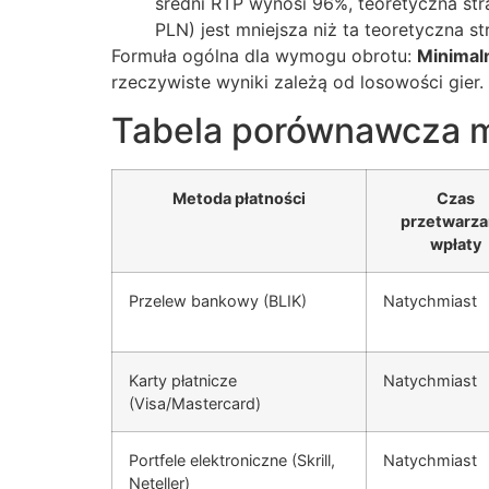
średni RTP wynosi 96%, teoretyczna str
PLN) jest mniejsza niż ta teoretyczna 
Formuła ogólna dla wymogu obrotu:
Minimaln
rzeczywiste wyniki zależą od losowości gier.
Tabela porównawcza m
Metoda płatności
Czas
przetwarza
wpłaty
Przelew bankowy (BLIK)
Natychmiast
Karty płatnicze
Natychmiast
(Visa/Mastercard)
Portfele elektroniczne (Skrill,
Natychmiast
Neteller)