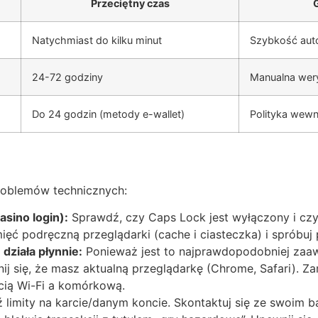
Przeciętny czas
Natychmiast do kilku minut
Szybkość auto
24-72 godziny
Manualna wer
Do 24 godzin (metody e-wallet)
Polityka wewn
problemów technicznych:
sino login):
Sprawdź, czy Caps Lock jest wyłączony i cz
ięć podręczną przeglądarki (cache i ciasteczka) i spróbuj
działa płynnie:
Ponieważ jest to najprawdopodobniej zaa
 się, że masz aktualną przeglądarkę (Chrome, Safari). Zam
cią Wi-Fi a komórkową.
limity na karcie/danym koncie. Skontaktuj się ze swoim b