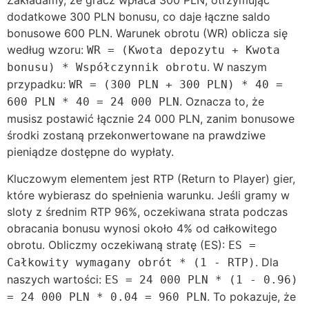
Zakładamy, że gracz wpłaca 300 PLN, otrzymując
dodatkowe 300 PLN bonusu, co daje łączne saldo
bonusowe 600 PLN. Warunek obrotu (WR) oblicza się
według wzoru:
WR = (Kwota depozytu + Kwota
. W naszym
bonusu) * Współczynnik obrotu
przypadku:
WR = (300 PLN + 300 PLN) * 40 =
. Oznacza to, że
600 PLN * 40 = 24 000 PLN
musisz postawić łącznie 24 000 PLN, zanim bonusowe
środki zostaną przekonwertowane na prawdziwe
pieniądze dostępne do wypłaty.
Kluczowym elementem jest RTP (Return to Player) gier,
które wybierasz do spełnienia warunku. Jeśli gramy w
sloty z średnim RTP 96%, oczekiwana strata podczas
obracania bonusu wynosi około 4% od całkowitego
obrotu. Obliczmy oczekiwaną stratę (ES):
ES =
. Dla
Całkowity wymagany obrót * (1 - RTP)
naszych wartości:
ES = 24 000 PLN * (1 - 0.96)
. To pokazuje, że
= 24 000 PLN * 0.04 = 960 PLN