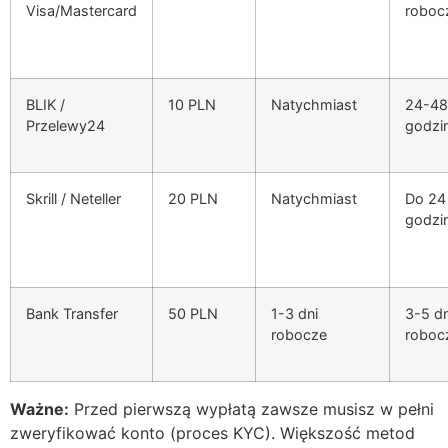
Visa/Mastercard
roboc
BLIK /
10 PLN
Natychmiast
24-48
Przelewy24
godzi
Skrill / Neteller
20 PLN
Natychmiast
Do 24
godzi
Bank Transfer
50 PLN
1-3 dni
3-5 dn
robocze
roboc
Ważne:
Przed pierwszą wypłatą zawsze musisz w pełni
zweryfikować konto (proces KYC). Większość metod