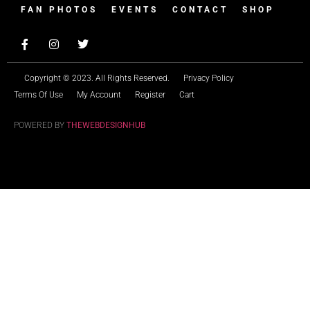
FAN PHOTOS
EVENTS
CONTACT
SHOP
Copyright © 2023. All Rights Reserved.
Privacy Policy
Terms Of Use
My Account
Register
Cart
POWERED BY
THEWEBDESIGNHUB