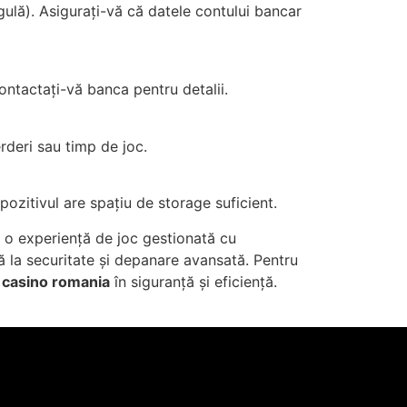
ulă). Asigurați-vă că datele contului bancar
ontactați-vă banca pentru detalii.
erderi sau timp de joc.
pozitivul are spațiu de storage suficient.
e o experiență de joc gestionată cu
ă la securitate și depanare avansată. Pentru
 casino romania
în siguranță și eficiență.