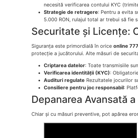
necesită verificarea contului KYC (trimit
Strategie de retragere
: Pentru a evita 
5.000 RON, rulajul total ar trebui să fie s
Securitate și Licențe:
Siguranța este primordială în orice
online 77
protecție a jucătorului. Alte măsuri de securit
Criptarea datelor
: Toate transmisiile su
Verificarea identității (KYC)
: Obligatori
Audituri regulate
Rezultatele jocurilor 
Consiliere pentru joc responsabil
: Plat
Depanarea Avansată a 
Chiar și cu măsuri preventive, pot apărea eror