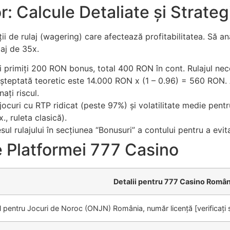
 Calcule Detaliate și Strategi
ii de rulaj (wagering) care afectează profitabilitatea. Să a
aj de 35x.
i primiți 200 RON bonus, total 400 RON în cont. Rulajul n
așteptată teoretic este 14.000 RON x (1 – 0.96) = 560 RON. A
ați riscul.
 jocuri cu RTP ridicat (peste 97%) și volatilitate medie pentr
., ruleta clasică).
sul rulajului în secțiunea “Bonusuri” a contului pentru a evita
le Platformei 777 Casino
Detalii pentru 777 Casino Român
l pentru Jocuri de Noroc (ONJN) România, număr licență [verificați s