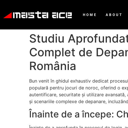
HOME
ABOUT
Studiu Aprofundat
Complet de Depana
România
Bun venit în ghidul exhaustiv dedicat procesu
populară pentru jocuri de noroc, oferind o ex
autentificare, securitate și utilizare avansat
și scenariile complexe de depanare, incluzând 
Înainte de a începe: Ch
Înainte de a aprofunda în procesul de login, a