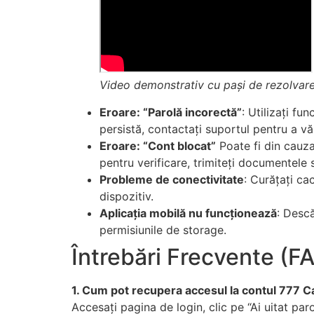
Video demonstrativ cu pași de rezolvare 
Eroare: “Parolă incorectă”
: Utilizați fu
persistă, contactați suportul pentru a vă 
Eroare: “Cont blocat”
Poate fi din cauza
pentru verificare, trimiteți documentele s
Probleme de conectivitate
: Curățați ca
dispozitiv.
Aplicația mobilă nu funcționează
: Descă
permisiunile de storage.
Întrebări Frecvente (F
1. Cum pot recupera accesul la contul 777 Ca
Accesați pagina de login, clic pe “Ai uitat paro