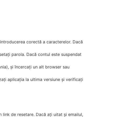
 și introducerea corectă a caracterelor. Dacă
esetați parola. Dacă contul este suspendat
nia), și încercați un alt browser sau
i aplicația la ultima versiune și verificați
 link de resetare. Dacă ați uitat și emailul,