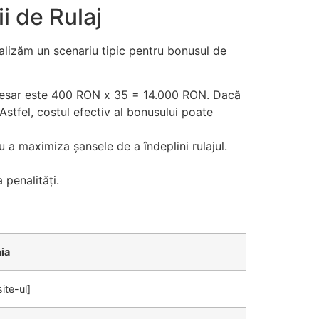
i de Rulaj
nalizăm un scenariu tipic pentru bonusul de
ecesar este 400 RON x 35 = 14.000 RON. Dacă
stfel, costul efectiv al bonusului poate
u a maximiza șansele de a îndeplini rulajul.
 penalități.
ia
ite-ul]