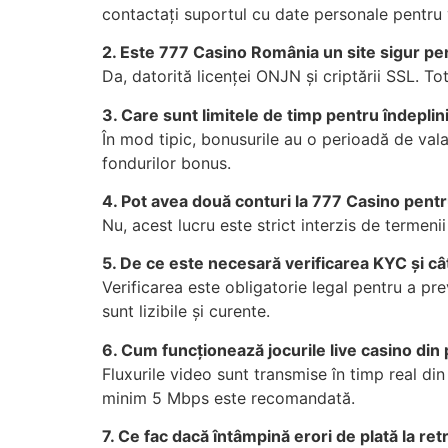
contactați suportul cu date personale pentru v
2. Este 777 Casino România un site sigur pe
Da, datorită licenței ONJN și criptării SSL. Tot
3. Care sunt limitele de timp pentru îndeplin
În mod tipic, bonusurile au o perioadă de valab
fondurilor bonus.
4. Pot avea două conturi la 777 Casino pentr
Nu, acest lucru este strict interzis de termenii
5. De ce este necesară verificarea KYC și c
Verificarea este obligatorie legal pentru a p
sunt lizibile și curente.
6. Cum funcționează jocurile live casino din
Fluxurile video sunt transmise în timp real di
minim 5 Mbps este recomandată.
7. Ce fac dacă întâmpină erori de plată la re