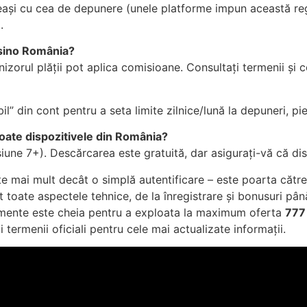
eași cu cea de depunere (unele platforme impun această reg
.
asino România?
zorul plății pot aplica comisioane. Consultați termenii și c
” din cont pentru a seta limite zilnice/lună la depuneri, pi
toate dispozitivele din România?
iune 7+). Descărcarea este gratuită, dar asigurați-vă că dis
e mai mult decât o simplă autentificare – este poarta cătr
 toate aspectele tehnice, de la înregistrare și bonusuri pân
lemente este cheia pentru a exploata la maximum oferta
777
 termenii oficiali pentru cele mai actualizate informații.