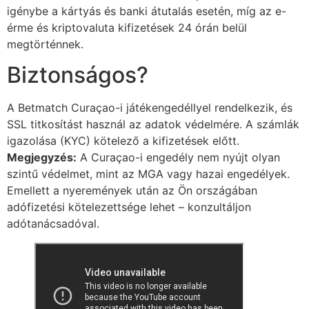
igénybe a kártyás és banki átutalás esetén, míg az e-
érme és kriptovaluta kifizetések 24 órán belül
megtörténnek.
Biztonságos?
A Betmatch Curaçao-i játékengedéllyel rendelkezik, és
SSL titkosítást használ az adatok védelmére. A számlák
igazolása (KYC) kötelező a kifizetések előtt.
Megjegyzés:
A Curaçao-i engedély nem nyújt olyan
szintű védelmet, mint az MGA vagy hazai engedélyek.
Emellett a nyeremények után az Ön országában
adófizetési kötelezettsége lehet – konzultáljon
adótanácsadóval.