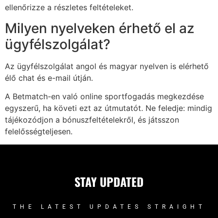
ellenőrizze a részletes feltételeket.
Milyen nyelveken érhető el az
ügyfélszolgálat?
Az ügyfélszolgálat angol és magyar nyelven is elérhető
élő chat és e-mail útján.
A Betmatch-en való online sportfogadás megkezdése
egyszerű, ha követi ezt az útmutatót. Ne feledje: mindig
tájékozódjon a bónuszfeltételekről, és játsszon
felelősségteljesen.
STAY UPDATED
THE LATEST UPDATES STRAIGHT