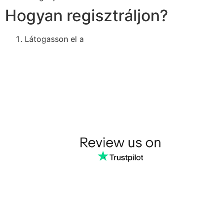
Hogyan regisztráljon?
Látogasson el a