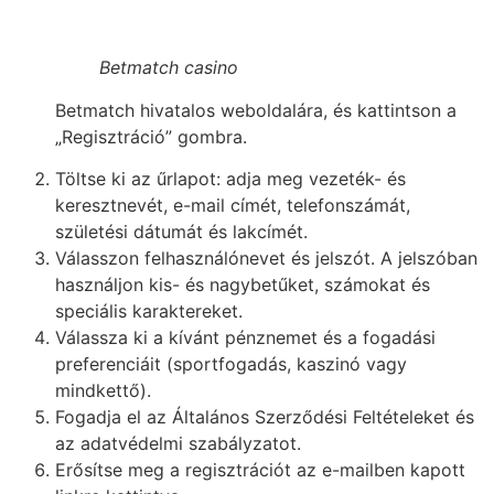
Betmatch casino
Betmatch hivatalos weboldalára, és kattintson a
„Regisztráció” gombra.
Töltse ki az űrlapot: adja meg vezeték- és
keresztnevét, e-mail címét, telefonszámát,
születési dátumát és lakcímét.
Válasszon felhasználónevet és jelszót. A jelszóban
használjon kis- és nagybetűket, számokat és
speciális karaktereket.
Válassza ki a kívánt pénznemet és a fogadási
preferenciáit (sportfogadás, kaszinó vagy
mindkettő).
Fogadja el az Általános Szerződési Feltételeket és
az adatvédelmi szabályzatot.
Erősítse meg a regisztrációt az e-mailben kapott