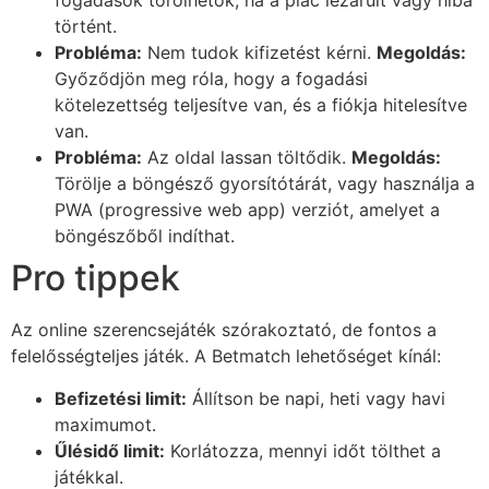
fogadások törölhetők, ha a piac lezárult vagy hiba
történt.
Probléma:
Nem tudok kifizetést kérni.
Megoldás:
Győződjön meg róla, hogy a fogadási
kötelezettség teljesítve van, és a fiókja hitelesítve
van.
Probléma:
Az oldal lassan töltődik.
Megoldás:
Törölje a böngésző gyorsítótárát, vagy használja a
PWA (progressive web app) verziót, amelyet a
böngészőből indíthat.
Pro tippek
Az online szerencsejáték szórakoztató, de fontos a
felelősségteljes játék. A Betmatch lehetőséget kínál:
Befizetési limit:
Állítson be napi, heti vagy havi
maximumot.
Űlésidő limit:
Korlátozza, mennyi időt tölthet a
játékkal.