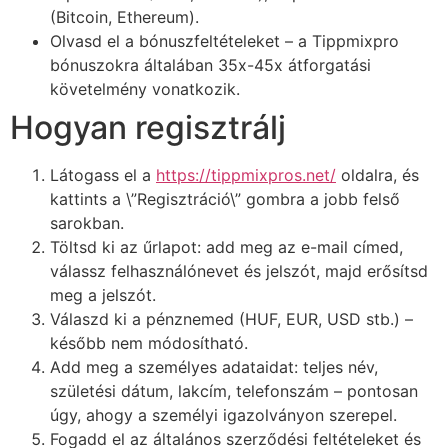
(Bitcoin, Ethereum).
Olvasd el a bónuszfeltételeket – a Tippmixpro
bónuszokra általában 35x-45x átforgatási
követelmény vonatkozik.
Hogyan regisztrálj
Látogass el a
https://tippmixpros.net/
oldalra, és
kattints a \”Regisztráció\” gombra a jobb felső
sarokban.
Töltsd ki az űrlapot: add meg az e-mail címed,
válassz felhasználónevet és jelszót, majd erősítsd
meg a jelszót.
Válaszd ki a pénznemed (HUF, EUR, USD stb.) –
később nem módosítható.
Add meg a személyes adataidat: teljes név,
születési dátum, lakcím, telefonszám – pontosan
úgy, ahogy a személyi igazolványon szerepel.
Fogadd el az általános szerződési feltételeket és