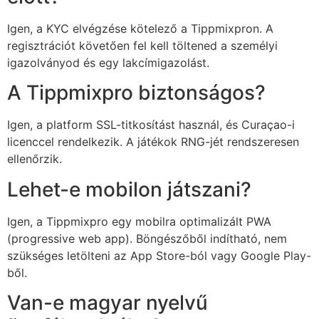
Igen, a KYC elvégzése kötelező a Tippmixpron. A
regisztrációt követően fel kell töltened a személyi
igazolványod és egy lakcímigazolást.
A Tippmixpro biztonságos?
Igen, a platform SSL-titkosítást használ, és Curaçao-i
licenccel rendelkezik. A játékok RNG-jét rendszeresen
ellenőrzik.
Lehet-e mobilon játszani?
Igen, a Tippmixpro egy mobilra optimalizált PWA
(progressive web app). Böngészőből indítható, nem
szükséges letölteni az App Store-ból vagy Google Play-
ből.
Van-e magyar nyelvű