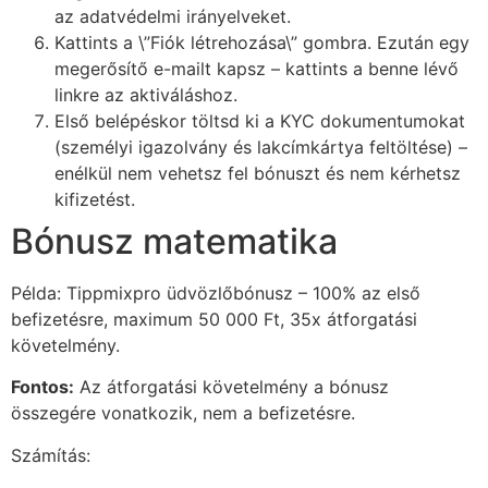
az adatvédelmi irányelveket.
Kattints a \”Fiók létrehozása\” gombra. Ezután egy
megerősítő e-mailt kapsz – kattints a benne lévő
linkre az aktiváláshoz.
Első belépéskor töltsd ki a KYC dokumentumokat
(személyi igazolvány és lakcímkártya feltöltése) –
enélkül nem vehetsz fel bónuszt és nem kérhetsz
kifizetést.
Bónusz matematika
Példa: Tippmixpro üdvözlőbónusz – 100% az első
befizetésre, maximum 50 000 Ft, 35x átforgatási
követelmény.
Fontos:
Az átforgatási követelmény a bónusz
összegére vonatkozik, nem a befizetésre.
Számítás: