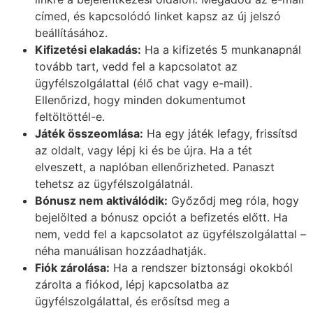
címed, és kapcsolódó linket kapsz az új jelszó
beállításához.
Kifizetési elakadás:
Ha a kifizetés 5 munkanapnál
tovább tart, vedd fel a kapcsolatot az
ügyfélszolgálattal (élő chat vagy e-mail).
Ellenőrizd, hogy minden dokumentumot
feltöltöttél-e.
Játék összeomlása:
Ha egy játék lefagy, frissítsd
az oldalt, vagy lépj ki és be újra. Ha a tét
elveszett, a naplóban ellenőrizheted. Panaszt
tehetsz az ügyfélszolgálatnál.
Bónusz nem aktiválódik:
Győződj meg róla, hogy
bejelölted a bónusz opciót a befizetés előtt. Ha
nem, vedd fel a kapcsolatot az ügyfélszolgálattal –
néha manuálisan hozzáadhatják.
Fiók zárolása:
Ha a rendszer biztonsági okokból
zárolta a fiókod, lépj kapcsolatba az
ügyfélszolgálattal, és erősítsd meg a