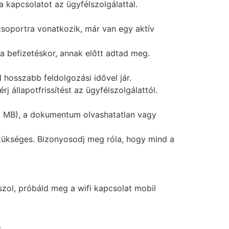
a kapcsolatot az ügyfélszolgálattal.
oportra vonatkozik, már van egy aktív
a befizetéskor, annak előtt adtad meg.
hosszabb feldolgozási idővel jár.
j állapotfrissítést az ügyfélszolgálattól.
5 MB), a dokumentum olvashatatlan vagy
 szükséges. Bizonyosodj meg róla, hogy mind a
szol, próbáld meg a wifi kapcsolat mobil
.