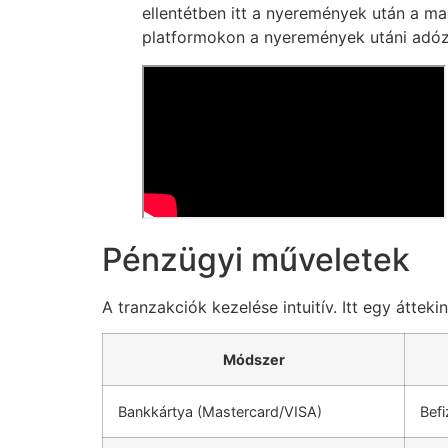
ellentétben itt a nyeremények után a ma
platformokon a nyeremények utáni adózá
Pénzügyi műveletek
A tranzakciók kezelése intuitív. Itt egy áttek
Módszer
Bankkártya (Mastercard/VISA)
Befi