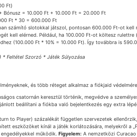
00 Ft)
+ Bónusz = 10.000 Ft + 10.000 Ft = 20.000 Ft
00 Ft * 30 = 600.000 Ft
n számító slotokkal játszol, pontosan 600.000 Ft-ot kell 
ét kell elérned. Például, ha 100.000 Ft-ot költesz rulettr
dhez (100.000 Ft * 10% = 10.000 Ft). Így továbbra is 590.0
 * Feltétel Szorzó * Játék Súlyozása
lményeknek, és több réteget alkalmaz a fiókjaid védelmére
nságos csatornán keresztül történik, megvédve a személye
ánlott beállítani a fiókba való bejelentkezés egy extra lép
urn to Player) százalékát független szervezetek ellenőrzik,
tett eszközöket kínál a játék korlátozására, melyekről a „
i engedélyekkel működik.
Figyelem:
A nemzetközi Curacao l