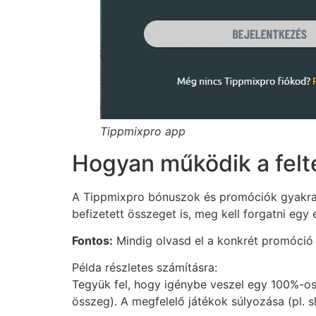
Tippmixpro app
Hogyan működik a felté
A Tippmixpro bónuszok és promóciók gyakran f
befizetett összeget is, meg kell forgatni eg
Fontos:
Mindig olvasd el a konkrét promóció te
Példa részletes számításra:
Tegyük fel, hogy igénybe veszel egy 100%-os e
összeg). A megfelelő játékok súlyozása (pl. 