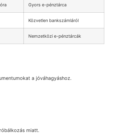
 óra
Gyors e-pénztárca
p
Közvetlen bankszámláról
Nemzetközi e-pénztárcák
dokumentumokat a jóváhagyáshoz.
 próbálkozás miatt.