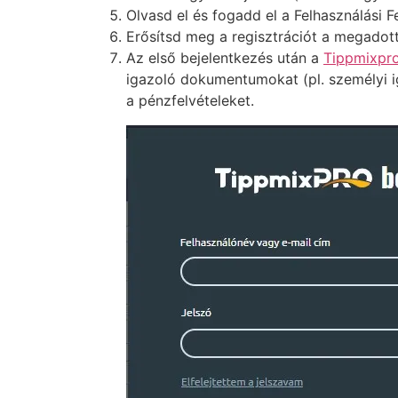
Olvasd el és fogadd el a Felhasználási F
Erősítsd meg a regisztrációt a megadot
Az első bejelentkezés után a
Tippmixpr
igazoló dokumentumokat (pl. személyi ig
a pénzfelvételeket.