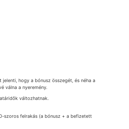
 jelenti, hogy a bónusz összegét, és néha a
ővé válna a nyeremény.
határidők változhatnak.
0-szoros felrakás (a bónusz + a befizetett