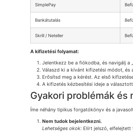
SimplePay
Befi
Bankátutalás
Befi
Skrill / Neteller
Befi
A kifizetési folyamat:
Jelentkezz be a fiókodba, és navigálj a
Válaszd ki a kívánt kifizetési módot, és
Erősítsd meg a kérést. Az első kifizeté
A kifizetés kézbesítési ideje a választot
Gyakori problémák és
Íme néhány tipikus forgatókönyv és a javasol
Nem tudok bejelentkezni.
Lehetséges okok:
Elírt jelszó, elfelejte