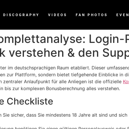
DISCOGRAPHY
VIDEOS
FAN PHOTOS
EVE
omplettanalyse: Login-
 verstehen & den Suppo
eter im deutschsprachigen Raum etabliert. Dieser umfassen
 zur Plattform, sondern bietet tiefgehende Einblicke in di
 zentraler Anlaufpunkt für alle Anliegen ist die offizielle
Ko
gin bis zur komplexen Bonusberechnung alles verstehen.
e Checkliste
n Sie sicher, dass Sie mindestens 18 Jahre alt sind und sic
zierung benötigen Sie einen gültigen Personalausweis oder R