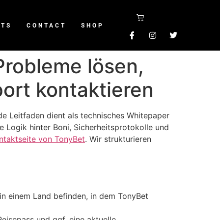
NTS
CONTACT
SHOP
Probleme lösen,
rt kontaktieren
de Leitfaden dient als technisches Whitepaper
e Logik hinter Boni, Sicherheitsprotokolle und
ntaktseite von TonyBet
. Wir strukturieren
h in einem Land befinden, in dem TonyBet
eisepass und ggf. eine aktuelle