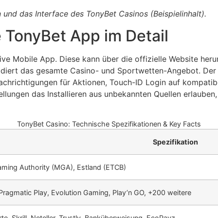
 und das Interface des TonyBet Casinos (Beispielinhalt).
 TonyBet App im Detail
tive Mobile App. Diese kann über die offizielle Website he
lidiert das gesamte Casino- und Sportwetten-Angebot. De
nachrichtigungen für Aktionen, Touch-ID Login auf kompati
stellungen das Installieren aus unbekannten Quellen erlauben
TonyBet Casino: Technische Spezifikationen & Key Facts
Spezifikation
aming Authority (MGA), Estland (ETCB)
Pragmatic Play, Evolution Gaming, Play’n GO, +200 weitere
rte, Skrill, Neteller, Trustly, Banküberweisung, EcoPayz