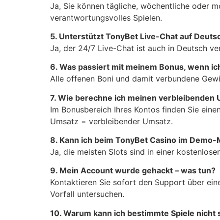
Ja, Sie können tägliche, wöchentliche oder mo
verantwortungsvolles Spielen.
5. Unterstützt TonyBet Live-Chat auf Deuts
Ja, der 24/7 Live-Chat ist auch in Deutsch ve
6. Was passiert mit meinem Bonus, wenn ic
Alle offenen Boni und damit verbundene Gewi
7. Wie berechne ich meinen verbleibenden 
Im Bonusbereich Ihres Kontos finden Sie einen
Umsatz = verbleibender Umsatz.
8. Kann ich beim TonyBet Casino im Demo-
Ja, die meisten Slots sind in einer kostenlos
9. Mein Account wurde gehackt – was tun?
Kontaktieren Sie sofort den Support über ein
Vorfall untersuchen.
10. Warum kann ich bestimmte Spiele nicht