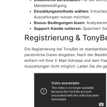
Meldebestätigung.
Einzahlungsmethode wählen:
Entscheid
Auszahlungen nutzen möchten.
Bonus-Bedingungen lesen:
Analysieren
Support-Kanäle notieren:
Speichern Sie
Registrierung & TonyBe
Die Registrierung bei TonyBet ist standardisi
persönliche Daten eingeben. Nach der Bestäti
einfach mit Ihrer E-Mail-Adresse und dem Passw
Auszahlungen nicht möglich. Laden Sie die 