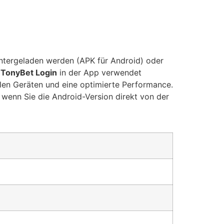
runtergeladen werden (APK für Android) oder
r
TonyBet Login
in der App verwendet
blen Geräten und eine optimierte Performance.
, wenn Sie die Android-Version direkt von der