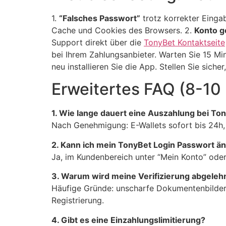
1.
“Falsches Passwort”
trotz korrekter Einga
Cache und Cookies des Browsers. 2.
Konto g
Support direkt über die
TonyBet Kontaktseite
bei Ihrem Zahlungsanbieter. Warten Sie 15 Mi
neu installieren Sie die App. Stellen Sie sicher
Erweitertes FAQ (8-10
1. Wie lange dauert eine Auszahlung bei To
Nach Genehmigung: E-Wallets sofort bis 24h,
2. Kann ich mein TonyBet Login Passwort ä
Ja, im Kundenbereich unter “Mein Konto” oder 
3. Warum wird meine Verifizierung abgeleh
Häufige Gründe: unscharfe Dokumentenbilder
Registrierung.
4. Gibt es eine Einzahlungslimitierung?