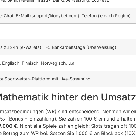
e-Chat, E-Mail (support@tonybet.com), Telefon (je nach Region)
is zu 24h (e-Wallets), 1-5 Bankarbeitstage (Überweisung)
 Englisch, Finnisch, Norwegisch, u.a.
rte Sportwetten-Plattform mit Live-Streaming
 Mathematik hinter den Umsa
msatzbedingungen (WR) sind entscheidend. Nehmen wir ein r
x (Bonus + Einzahlung). Sie zahlen 100 € ein und erhalte
7.000 €
. Nicht alle Spiele zählen gleich: Slots tragen oft 1
lle Betrag zum WR bei. Setzen Sie 1.000 € an Blackjack (10%