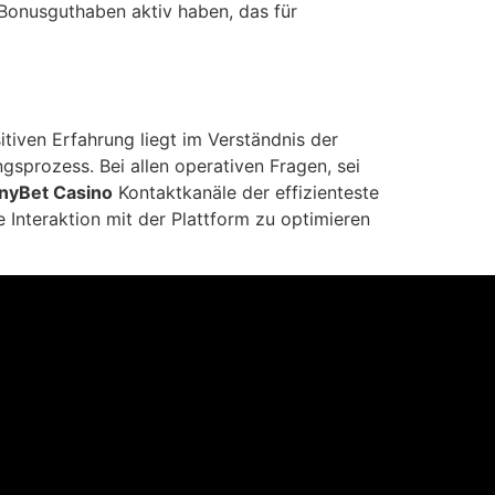
 Bonusguthaben aktiv haben, das für
itiven Erfahrung liegt im Verständnis der
prozess. Bei allen operativen Fragen, sei
nyBet Casino
Kontaktkanäle der effizienteste
 Interaktion mit der Plattform zu optimieren