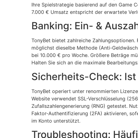
Ihre Spielstrategie basierend auf den Game Co
7.000 € Umsatz entspricht der erwartete Ve
Banking: Ein- & Auszah
TonyBet bietet zahlreiche Zahlungsoptionen. 
möglichst dieselbe Methode (Anti-Geldwäsche-R
bei 10.000 € pro Woche. Größere Beträge müss
Halten Sie sich an die maximale Bearbeitung
Sicherheits-Check: Ist
TonyBet operiert unter renommierten Lizenzen
Website verwendet SSL-Verschlüsselung (256-
Zufallszahlengenerierung (RNG) getestet. Nutz
Faktor-Authentifizierung (2FA) aktivieren, s
im Konto unterstützt.
Troubleshooting: Häuf