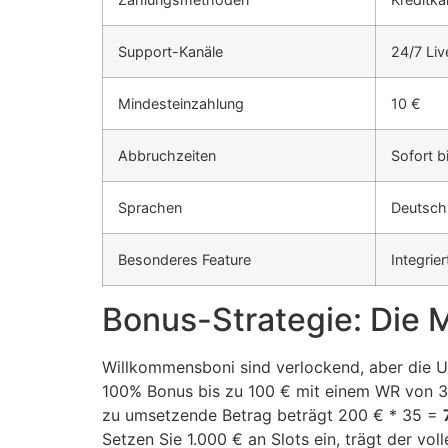
Support-Kanäle
24/7 Liv
Mindesteinzahlung
10 €
Abbruchzeiten
Sofort b
Sprachen
Deutsch,
Besonderes Feature
Integrie
Bonus-Strategie: Die
Willkommensboni sind verlockend, aber die U
100% Bonus bis zu 100 € mit einem WR von 35
zu umsetzende Betrag beträgt 200 € * 35 =
Setzen Sie 1.000 € an Slots ein, trägt der vo