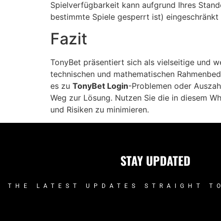
Spielverfügbarkeit kann aufgrund Ihres Stand
bestimmte Spiele gesperrt ist) eingeschränkt 
Fazit
TonyBet präsentiert sich als vielseitige und 
technischen und mathematischen Rahmenbedin
es zu
TonyBet Login
-Problemen oder Auszahl
Weg zur Lösung. Nutzen Sie die in diesem Whi
und Risiken zu minimieren.
STAY UPDATED
THE LATEST UPDATES STRAIGHT T