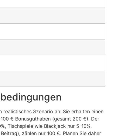
tzbedingungen
ealistisches Szenario an: Sie erhalten einen
n 100 € Bonusguthaben (gesamt 200 €). Der
00%, Tischspiele wie Blackjack nur 5-10%.
 Beitrag), zählen nur 100 €. Planen Sie daher