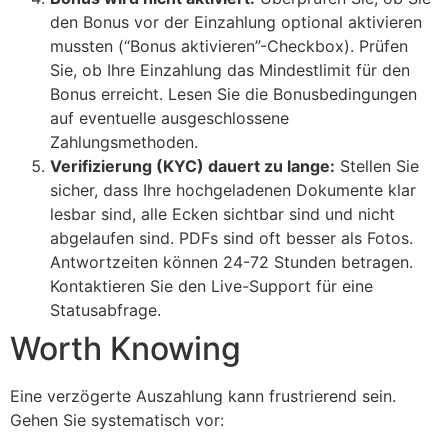
den Bonus vor der Einzahlung optional aktivieren
mussten (“Bonus aktivieren”-Checkbox). Prüfen
Sie, ob Ihre Einzahlung das Mindestlimit für den
Bonus erreicht. Lesen Sie die Bonusbedingungen
auf eventuelle ausgeschlossene
Zahlungsmethoden.
Verifizierung (KYC) dauert zu lange:
Stellen Sie
sicher, dass Ihre hochgeladenen Dokumente klar
lesbar sind, alle Ecken sichtbar sind und nicht
abgelaufen sind. PDFs sind oft besser als Fotos.
Antwortzeiten können 24-72 Stunden betragen.
Kontaktieren Sie den Live-Support für eine
Statusabfrage.
Worth Knowing
Eine verzögerte Auszahlung kann frustrierend sein.
Gehen Sie systematisch vor: