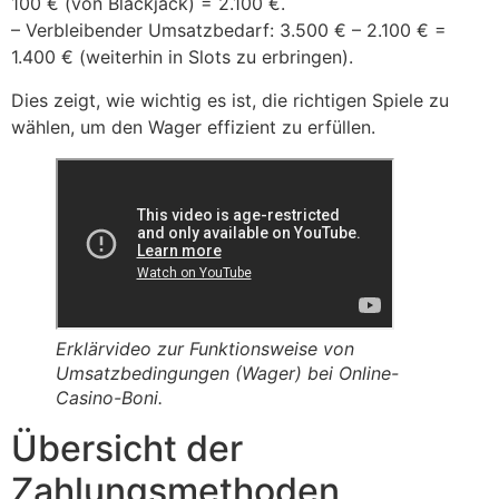
100 € (von Blackjack) = 2.100 €.
– Verbleibender Umsatzbedarf: 3.500 € – 2.100 € =
1.400 € (weiterhin in Slots zu erbringen).
Dies zeigt, wie wichtig es ist, die richtigen Spiele zu
wählen, um den Wager effizient zu erfüllen.
Erklärvideo zur Funktionsweise von
Umsatzbedingungen (Wager) bei Online-
Casino-Boni.
Übersicht der
Zahlungsmethoden