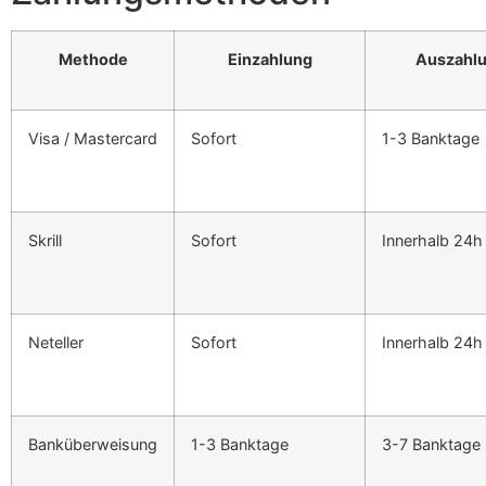
Methode
Einzahlung
Auszahl
Visa / Mastercard
Sofort
1-3 Banktage
Skrill
Sofort
Innerhalb 24h
Neteller
Sofort
Innerhalb 24h
Banküberweisung
1-3 Banktage
3-7 Banktage