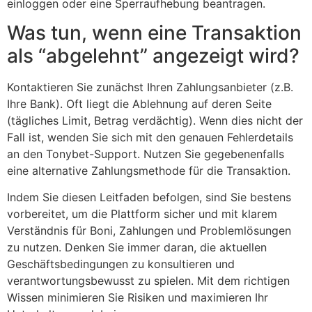
einloggen oder eine Sperraufhebung beantragen.
Was tun, wenn eine Transaktion
als “abgelehnt” angezeigt wird?
Kontaktieren Sie zunächst Ihren Zahlungsanbieter (z.B.
Ihre Bank). Oft liegt die Ablehnung auf deren Seite
(tägliches Limit, Betrag verdächtig). Wenn dies nicht der
Fall ist, wenden Sie sich mit den genauen Fehlerdetails
an den Tonybet-Support. Nutzen Sie gegebenenfalls
eine alternative Zahlungsmethode für die Transaktion.
Indem Sie diesen Leitfaden befolgen, sind Sie bestens
vorbereitet, um die Plattform sicher und mit klarem
Verständnis für Boni, Zahlungen und Problemlösungen
zu nutzen. Denken Sie immer daran, die aktuellen
Geschäftsbedingungen zu konsultieren und
verantwortungsbewusst zu spielen. Mit dem richtigen
Wissen minimieren Sie Risiken und maximieren Ihr