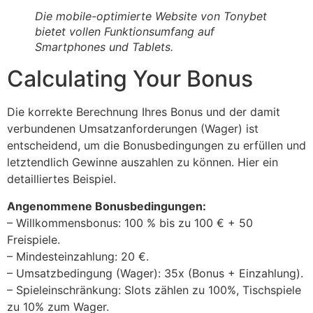
Die mobile-optimierte Website von Tonybet
bietet vollen Funktionsumfang auf
Smartphones und Tablets.
Calculating Your Bonus
Die korrekte Berechnung Ihres Bonus und der damit
verbundenen Umsatzanforderungen (Wager) ist
entscheidend, um die Bonusbedingungen zu erfüllen und
letztendlich Gewinne auszahlen zu können. Hier ein
detailliertes Beispiel.
Angenommene Bonusbedingungen:
– Willkommensbonus: 100 % bis zu 100 € + 50
Freispiele.
– Mindesteinzahlung: 20 €.
– Umsatzbedingung (Wager): 35x (Bonus + Einzahlung).
– Spieleinschränkung: Slots zählen zu 100%, Tischspiele
zu 10% zum Wager.