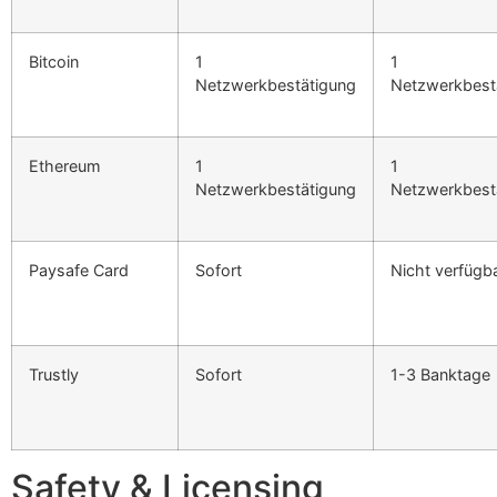
Bitcoin
1
1
Netzwerkbestätigung
Netzwerkbest
Ethereum
1
1
Netzwerkbestätigung
Netzwerkbest
Paysafe Card
Sofort
Nicht verfügb
Trustly
Sofort
1-3 Banktage
Safety & Licensing