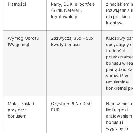
Płatności
karty, BLIK, e-portfele
z naciskiem 
(Skrill, Neteller),
rozwiązania i
kryptowaluty
dla polskich
klientów.
Wymóg Obrotu
Zazwyczaj 35x – 50x
Kluczowy pa
(Wagering)
kwoty bonusu
decydujący o
trudności
przekształcen
bonusu w rea
pieniądze. Z
sprawdź w
regulaminie
konkretnej pr
Maks. zakład
Często 5 PLN / 0.50
Naruszenie t
przy grze
EUR
limitu grozi
bonusem
anulowaniem
bonusu i
wygranych.