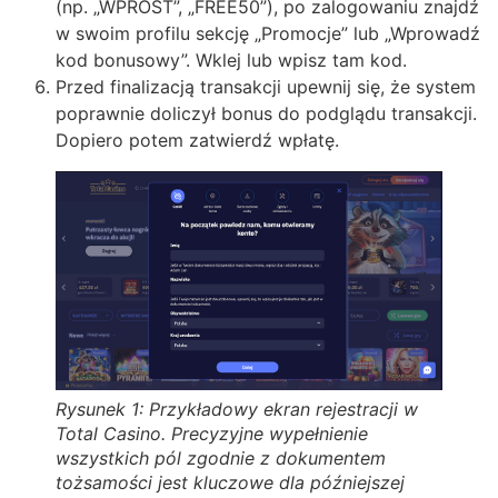
(np. „WPROST”, „FREE50”), po zalogowaniu znajdź
w swoim profilu sekcję „Promocje” lub „Wprowadź
kod bonusowy”. Wklej lub wpisz tam kod.
Przed finalizacją transakcji upewnij się, że system
poprawnie doliczył bonus do podglądu transakcji.
Dopiero potem zatwierdź wpłatę.
Rysunek 1: Przykładowy ekran rejestracji w
Total Casino. Precyzyjne wypełnienie
wszystkich pól zgodnie z dokumentem
tożsamości jest kluczowe dla późniejszej