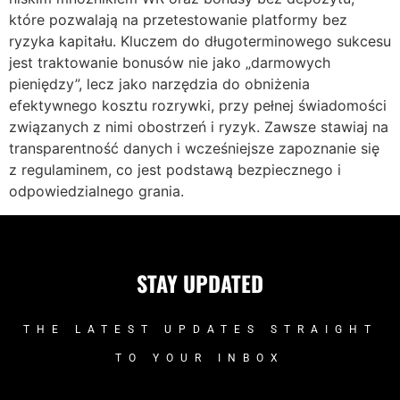
które pozwalają na przetestowanie platformy bez
ryzyka kapitału. Kluczem do długoterminowego sukcesu
jest traktowanie bonusów nie jako „darmowych
pieniędzy”, lecz jako narzędzia do obniżenia
efektywnego kosztu rozrywki, przy pełnej świadomości
związanych z nimi obostrzeń i ryzyk. Zawsze stawiaj na
transparentność danych i wcześniejsze zapoznanie się
z regulaminem, co jest podstawą bezpiecznego i
odpowiedzialnego grania.
STAY UPDATED
THE LATEST UPDATES STRAIGHT
TO YOUR INBOX