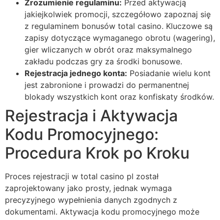
Zrozumienie regulaminu:
Przed aktywacją
jakiejkolwiek promocji, szczegółowo zapoznaj się
z regulaminem bonusów total casino. Kluczowe są
zapisy dotyczące wymaganego obrotu (wagering),
gier wliczanych w obrót oraz maksymalnego
zakładu podczas gry za środki bonusowe.
Rejestracja jednego konta:
Posiadanie wielu kont
jest zabronione i prowadzi do permanentnej
blokady wszystkich kont oraz konfiskaty środków.
Rejestracja i Aktywacja
Kodu Promocyjnego:
Procedura Krok po Kroku
Proces rejestracji w total casino pl został
zaprojektowany jako prosty, jednak wymaga
precyzyjnego wypełnienia danych zgodnych z
dokumentami. Aktywacja kodu promocyjnego może