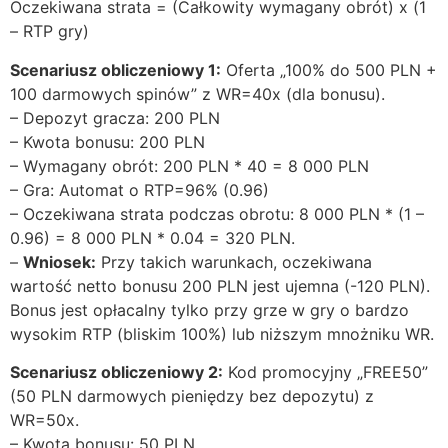
Oczekiwana strata = (Całkowity wymagany obrót) x (1
– RTP gry)
Scenariusz obliczeniowy 1:
Oferta „100% do 500 PLN +
100 darmowych spinów” z WR=40x (dla bonusu).
– Depozyt gracza: 200 PLN
– Kwota bonusu: 200 PLN
– Wymagany obrót: 200 PLN * 40 = 8 000 PLN
– Gra: Automat o RTP=96% (0.96)
– Oczekiwana strata podczas obrotu: 8 000 PLN * (1 –
0.96) = 8 000 PLN * 0.04 = 320 PLN.
–
Wniosek:
Przy takich warunkach, oczekiwana
wartość netto bonusu 200 PLN jest ujemna (-120 PLN).
Bonus jest opłacalny tylko przy grze w gry o bardzo
wysokim RTP (bliskim 100%) lub niższym mnożniku WR.
Scenariusz obliczeniowy 2:
Kod promocyjny „FREE50”
(50 PLN darmowych pieniędzy bez depozytu) z
WR=50x.
– Kwota bonusu: 50 PLN