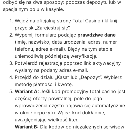
odbyć się na dwa sposoby: podczas depozytu lub w
specjalnym polu w kasynie.
Wejdź na oficjalną stronę Total Casino i kliknij
przycisk „Zarejestruj się”.
Wypełnij formularz podając
prawdziwe dane
(imię, nazwisko, data urodzenia, adres, numer
telefonu, adres e-mail). Błędy na tym etapie
uniemożliwią późniejszą weryfikację.
Potwierdź rejestrację poprzez link aktywacyjny
wysłany na podany adres e-mail.
Przejdź do działu „Kasa” lub „Depozyt”. Wybierz
metodę płatności i kwotę.
Wariant A:
Jeśli kod promocyjny total casino jest
częścią oferty powitalnej, pole do jego
wprowadzenia często pojawia się automatycznie
w oknie depozytu. Wpisz kod dokładnie,
uwzględniając wielkość liter.
Wariant B:
Dla kodów od niezależnych serwisów