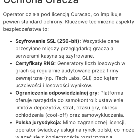
Operator działa pod licencją Curacao, co implikuje
pewien standard ochrony. Kluczowe techniczne aspekty
bezpieczeństwa to:
Szyfrowanie SSL (256-bit):
Wszystkie dane
przesyłane między przeglądarką gracza a
serwerami kasyna są szyfrowane.
Certyfikaty RNG:
Generatory liczb losowych w
grach są regularnie audytowane przez firmy
zewnętrzne (np. iTech Labs, GLI) pod kątem
uczciwości i losowości wyników.
Ograniczenia odpowiedzialnej gry:
Platforma
oferuje narzędzia do samokontroli: ustawienie
limitów depozytów, strat, czasu gry, okresu
ochłodzenia (cool-off) oraz samowykluczenia.
Polska jurysdykcja:
Mimo zagranicznej licencji,
operator świadczy usługi na rynek polski, co może
wiązać się z koniecznością rozstrzygania