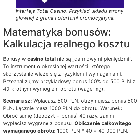
Interfejs Total Casino: Przykład układu strony
głównej z grami i ofertami promocyjnymi.
Matematyka bonusów:
Kalkulacja realnego kosztu
Bonusy w
casino total
nie są „darmowymi pieniędzmi”.
To instrument o określonej wartości, którego
skorzystanie wiąże się z ryzykiem i wymaganiami.
Przeanalizujmy przykładowy bonus 100% do 500 PLN z
40-krotnym wymogiem obrotu (wagering).
Scenariusz:
Wpłacasz 500 PLN, otrzymujesz bonus 500
PLN. Łącznie masz 1000 PLN do obrotu. Warunek:
Obroć sumę (depozyt + bonus) 40 razy, zanim
wypłacisz wygrane z bonusu.
Obliczenie całkowitego
wymaganego obrotu:
1000 PLN * 40 = 40 000 PLN.