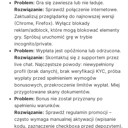
Problem:
Gra się zawiesza lub nie ładuje.
Rozwiązanie:
Sprawdź połączenie internetowe.
Zaktualizuj przeglądarkę do najnowszej wersji
(Chrome, Firefox). Wyłącz blokady
reklam/adblock, które mogą blokować elementy
gry. Spróbuj uruchomić grę w trybie
incognito/private.
Problem:
Wypłata jest opóźniona lub odrzucona.
Rozwiązanie:
Skontaktuj się z supportem przez
live chat. Najczęstsze powody: niewypełniony
profil (brak danych), brak weryfikacji KYC, próba
wypłaty przed spełnieniem wymogów
bonusowych, przekroczenie limitów wypłat. Miej
przygotowane skany dokumentów.
Problem:
Bonus nie został przyznany po
spełnieniu warunków.
Rozwiązanie:
Sprawdź regulamin promocji –
często wymaga manualnej aktywacji (wpisanie
kodu, zaznaczenie checkboxa przed depozytem).