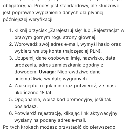
obligatoryjna. Proces jest standardowy, ale kluczowe
jest poprawne wypełnienie danych dla płynnej
późniejszej weryfikacji.
Kliknij przycisk „Zarejestruj się” lub „Rejestracja” w
prawym górnym rogu strony głównej.
Wprowadź swój adres e-mail, wymyśl hasło oraz
wybierz walutę konta (najczęściej PLN).
Uzupełnij dane osobowe: imię, nazwisko, data
urodzenia, adres zamieszkania zgodny z
dowodem.
Uwaga:
Nieprawdziwe dane
uniemożliwią wypłatę wygranych.
Zaakceptuj regulamin oraz potwierdź, że masz
ukończone 18 lat.
Opcjonalnie, wpisz kod promocyjny, jeśli taki
posiadasz.
Potwierdź rejestrację, klikając link aktywacyjny
wysłany na podany adres e-mail.
Po tych krokach możesz przystąpić do pierwszego