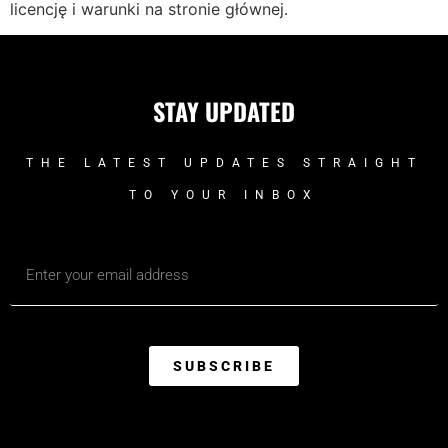
licencję i warunki na stronie głównej.
STAY UPDATED
THE LATEST UPDATES STRAIGHT
TO YOUR INBOX
SUBSCRIBE