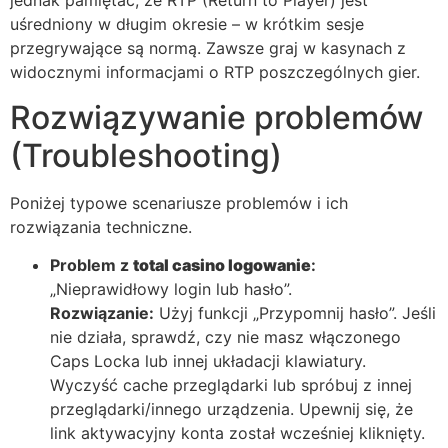
jednak pamiętać, że RTP (Return to Player) jest
uśredniony w długim okresie – w krótkim sesje
przegrywające są normą. Zawsze graj w kasynach z
widocznymi informacjami o RTP poszczególnych gier.
Rozwiązywanie problemów
(Troubleshooting)
Poniżej typowe scenariusze problemów i ich
rozwiązania techniczne.
Problem z
total casino logowanie
:
„Nieprawidłowy login lub hasło”.
Rozwiązanie:
Użyj funkcji „Przypomnij hasło”. Jeśli
nie działa, sprawdź, czy nie masz włączonego
Caps Locka lub innej układacji klawiatury.
Wyczyść cache przeglądarki lub spróbuj z innej
przeglądarki/innego urządzenia. Upewnij się, że
link aktywacyjny konta został wcześniej kliknięty.