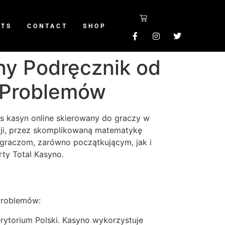
NTS
CONTACT
SHOP
y Podręcznik od
 Problemów
is kasyn online skierowany do graczy w
acji, przez skomplikowaną matematykę
e graczom, zarówno początkującym, jak i
ty Total Kasyno.
problemów:
erytorium Polski. Kasyno wykorzystuje