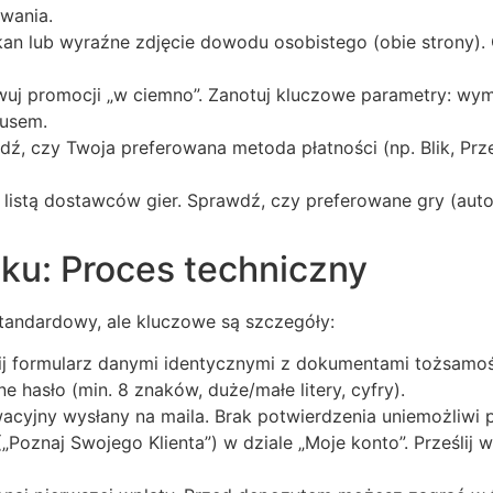
owania.
kan lub wyraźne zdjęcie dowodu osobistego (obie strony
uj promocji „w ciemno”. Zanotuj kluczowe parametry: wyma
nusem.
dź, czy Twoja preferowana metoda płatności (np. Blik, Pr
 listą dostawców gier. Sprawdź, czy preferowane gry (auto
oku: Proces techniczny
standardowy, ale kluczowe są szczegóły:
pełnij formularz danymi identycznymi z dokumentami tożsamoś
e hasło (min. 8 znaków, duże/małe litery, cyfry).
tywacyjny wysłany na maila. Brak potwierdzenia uniemożliwi 
Poznaj Swojego Klienta”) w dziale „Moje konto”. Prześlij