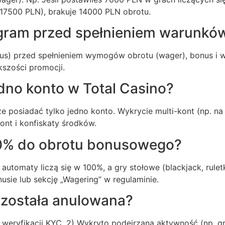
7500 PLN), brakuje 14000 PLN obrotu.
rzegram przed spełnieniem warunkó
bonus) przed spełnieniem wymogów obrotu (wager), bonus i 
kszości promocji.
dno konto w Total Casino?
e posiadać tylko jedno konto. Wykrycie multi-kont (np. na
ont i konfiskaty środków.
 100% do obrotu bonusowego?
automaty liczą się w 100%, a gry stołowe (blackjack, rulet
sie lub sekcję „Wagering” w regulaminie.
 została anulowana?
eryfikacji KYC. 2) Wykryto podejrzaną aktywność (np. gr