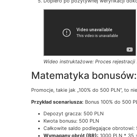
Dopiero po pozytywnej weryfikacji doko
Wideo instruktażowe: Proces rejestracji 
Matematyka bonusów: O
Promocje, takie jak „100% do 500 PLN”, to n
Przykład scenariusza:
Bonus 100% do 500 PL
Depozyt gracza: 500 PLN
Kwota bonusu: 500 PLN
Całkowite saldo podlegające obrotowi:
Wymagany obrót (BR):
1000 PLN * 35 