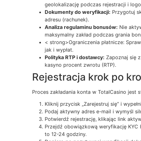
geolokalizację podczas rejestracji i log
Dokumenty do weryfikacji:
Przygotuj s
adresu (rachunek).
Analiza regulaminu bonusów:
Nie aktyw
maksymalny zakład podczas grania bo
< strong>Ograniczenia płatnicze: Spraw
jak i wypłat.
Polityka RTP i dostawcy:
Zapoznaj się z
kasyno procent zwrotu (RTP).
Rejestracja krok po kr
Proces zakładania konta w TotalCasino jest 
Kliknij przycisk „Zarejestruj się” i wy
Podaj aktywny adres e-mail i wymyśl siln
Potwierdź rejestrację, klikając link ak
Przejdź obowiązkową weryfikację KYC („
to 12-24 godziny.