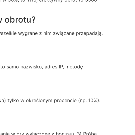
w obrotu?
wszelkie wygrane z nim związane przepadają.
 to samo nazwisko, adres IP, metodę
ka) tylko w określonym procencie (np. 10%).
anie w gry wyłączone z bonusu). 3) Próba