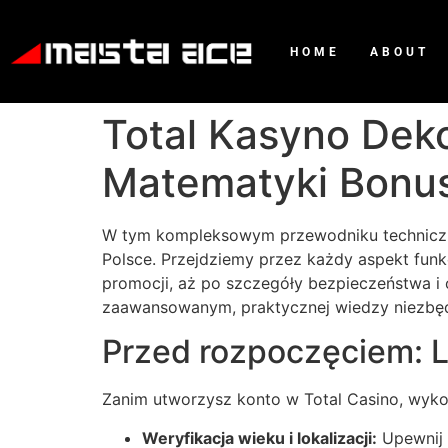
HOME
ABOUT
Total Kasyno De
Matematyki Bonu
W tym kompleksowym przewodniku techniczn
Polsce. Przejdziemy przez każdy aspekt funkc
promocji, aż po szczegóły bezpieczeństwa i 
zaawansowanym, praktycznej wiedzy niezbędn
Przed rozpoczęciem: L
Zanim utworzysz konto w Total Casino, wyko
Weryfikacja wieku i lokalizacji:
Upewnij s