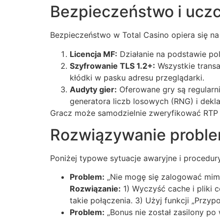
Bezpieczeństwo i uczci
Bezpieczeństwo w Total Casino opiera się na 
Licencja MF:
Działanie na podstawie pol
Szyfrowanie TLS 1.2+:
Wszystkie trans
kłódki w pasku adresu przeglądarki.
Audyty gier:
Oferowane gry są regularni
generatora liczb losowych (RNG) i dek
Gracz może samodzielnie zweryfikować RTP wie
Rozwiązywanie problem
Poniżej typowe sytuacje awaryjne i procedur
Problem:
„Nie mogę się zalogować mim
Rozwiązanie:
1) Wyczyść cache i pliki
takie połączenia. 3) Użyj funkcji „Przypo
Problem:
„Bonus nie został zasilony po 