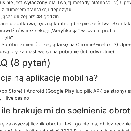
s nie jest wyłączony dla Twojej metody płatności. 2) Upe
m z numerem transakcji depozytu.
jąca” dłużej niż 48 godzin”.
ne dodatkową, ręczną kontrolą bezpieczeństwa. Skontaktuj
awdź również sekcję „Weryfikacja” w swoim profilu.
pętli”.
) Spróbuj zmienić przeglądarkę na Chrome/Firefox. 3) Upewn
kową gry zamiast wersji na pobranie (lub odwrotnie).
Q (8 pytań)
icjalną aplikację mobilną?
p Store) i Android (Google Play lub plik APK ze strony) s
i live casino.
, ile brakuje mi do spełnienia ob
się zazwyczaj licznik obrotu. Jeśli go nie ma, oblicz ręcz
Wager). Np. Jeśli postawiłeś 7000 PLN w grach liczących s