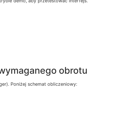
rybie demo, aby przetestować interfejs.
i wymaganego obrotu
ger). Poniżej schemat obliczeniowy: