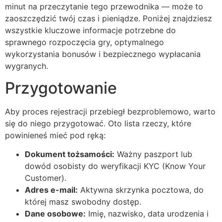
minut na przeczytanie tego przewodnika — może to
zaoszczędzić twój czas i pieniądze. Poniżej znajdziesz
wszystkie kluczowe informacje potrzebne do
sprawnego rozpoczęcia gry, optymalnego
wykorzystania bonusów i bezpiecznego wypłacania
wygranych.
Przygotowanie
Aby proces rejestracji przebiegł bezproblemowo, warto
się do niego przygotować. Oto lista rzeczy, które
powinieneś mieć pod ręką:
Dokument tożsamości:
Ważny paszport lub
dowód osobisty do weryfikacji KYC (Know Your
Customer).
Adres e-mail:
Aktywna skrzynka pocztowa, do
której masz swobodny dostęp.
Dane osobowe:
Imię, nazwisko, data urodzenia i