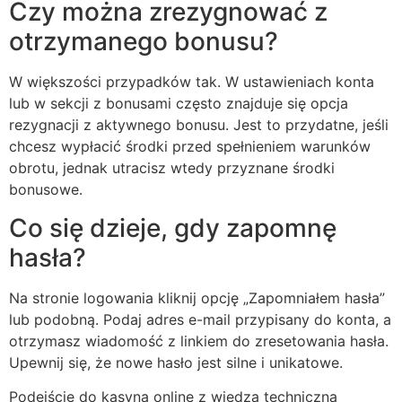
Czy można zrezygnować z
otrzymanego bonusu?
W większości przypadków tak. W ustawieniach konta
lub w sekcji z bonusami często znajduje się opcja
rezygnacji z aktywnego bonusu. Jest to przydatne, jeśli
chcesz wypłacić środki przed spełnieniem warunków
obrotu, jednak utracisz wtedy przyznane środki
bonusowe.
Co się dzieje, gdy zapomnę
hasła?
Na stronie logowania kliknij opcję „Zapomniałem hasła”
lub podobną. Podaj adres e-mail przypisany do konta, a
otrzymasz wiadomość z linkiem do zresetowania hasła.
Upewnij się, że nowe hasło jest silne i unikatowe.
Podejście do kasyna online z wiedzą techniczną