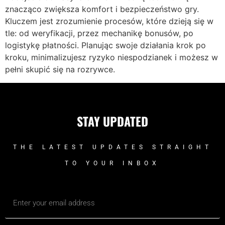
znacząco zwiększa komfort i bezpieczeństwo gry.
Kluczem jest zrozumienie procesów, które dzieją się w
tle: od weryfikacji, przez mechanikę bonusów, po
logistykę płatności. Planując swoje działania krok po
kroku, minimalizujesz ryzyko niespodzianek i możesz w
pełni skupić się na rozrywce.
STAY UPDATED
THE LATEST UPDATES STRAIGHT
TO YOUR INBOX