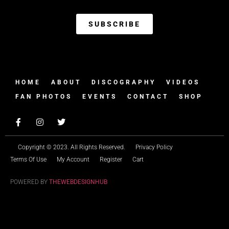
SUBSCRIBE
HOME
ABOUT
DISCOGRAPHY
VIDEOS
FAN PHOTOS
EVENTS
CONTACT
SHOP
Copyright © 2023. All Rights Reserved.
Privacy Policy
Terms Of Use
My Account
Register
Cart
POWERED BY
THEWEBDESIGNHUB