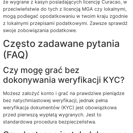
że wygrane z kasyn posiadających licencję Curacao, w
przeciwieństwie do tych z licencją MGA czy lokalnymi,
mogą podlegać opodatkowaniu w twoim kraju zgodnie
z lokalnymi przepisami podatkowymi. Zawsze sprawdź
swoje zobowiązania podatkowe.
Często zadawane pytania
(FAQ)
Czy mogę grać bez
dokonywania weryfikacji KYC?
Możesz założyć konto i grać na prawdziwe pieniądze
bez natychmiastowej weryfikacji, jednak pełna
weryfikacja dokumentów (KYC) jest obowiązkowa
przed pierwszą wypłatą wygranych. Jest to
standardowa procedura bezpieczeństwa.