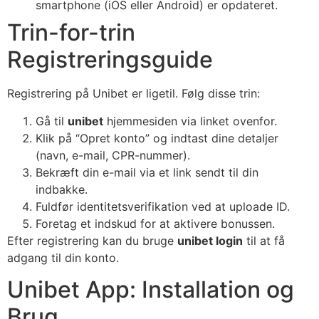
smartphone (iOS eller Android) er opdateret.
Trin-for-trin
Registreringsguide
Registrering på Unibet er ligetil. Følg disse trin:
Gå til
unibet
hjemmesiden via linket ovenfor.
Klik på “Opret konto” og indtast dine detaljer
(navn, e-mail, CPR-nummer).
Bekræft din e-mail via et link sendt til din
indbakke.
Fuldfør identitetsverifikation ved at uploade ID.
Foretag et indskud for at aktivere bonussen.
Efter registrering kan du bruge
unibet login
til at få
adgang til din konto.
Unibet App: Installation og
Brug