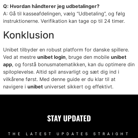
Q: Hvordan håndterer jeg udbetalinger?
A: Gå til kasseafdelingen, vælg “Udbetaling”, og følg
instruktionerne. Verifikation kan tage op til 24 timer.
Konklusion
Unibet tilbyder en robust platform for danske spillere.
Ved at mestre
unibet login
, bruge den mobile
unibet
app
, og forstå bonusmatematikken, kan du optimere din
spiloplevelse. Altid spil ansvarligt og sæt dig ind i
vilkårene først. Med denne guide er du klar til at
navigere i
unibet
universet sikkert og effektivt.
STAY UPDATED
THE LATEST UPDATES STRAIGHT