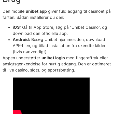
Den mobile
unibet app
giver fuld adgang til casinoet på
farten. Sådan installerer du den:
iOS:
Gå til App Store, søg på “Unibet Casino”, og
download den officielle app.
Android:
Besøg Unibet hjemmesiden, download
APK-filen, og tillad installation fra ukendte kilder
(hvis nødvendigt).
Appen understøtter
unibet login
med fingeraftryk eller
ansigtsgenkendelse for hurtig adgang. Den er optimeret
til live casino, slots, og sportsbetting.