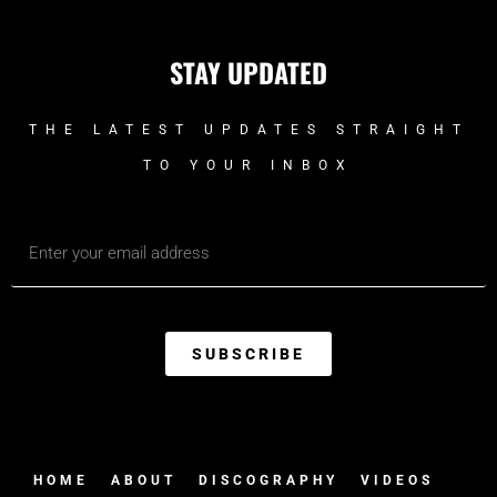
STAY UPDATED
THE LATEST UPDATES STRAIGHT
TO YOUR INBOX
SUBSCRIBE
HOME
ABOUT
DISCOGRAPHY
VIDEOS