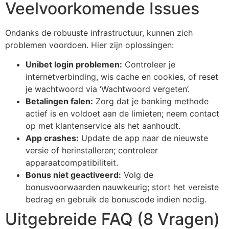
Veelvoorkomende Issues
Ondanks de robuuste infrastructuur, kunnen zich
problemen voordoen. Hier zijn oplossingen:
Unibet login problemen:
Controleer je
internetverbinding, wis cache en cookies, of reset
je wachtwoord via ‘Wachtwoord vergeten’.
Betalingen falen:
Zorg dat je banking methode
actief is en voldoet aan de limieten; neem contact
op met klantenservice als het aanhoudt.
App crashes:
Update de app naar de nieuwste
versie of herinstalleren; controleer
apparaatcompatibiliteit.
Bonus niet geactiveerd:
Volg de
bonusvoorwaarden nauwkeurig; stort het vereiste
bedrag en gebruik de bonuscode indien nodig.
Uitgebreide FAQ (8 Vragen)