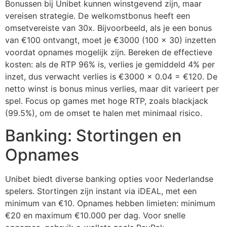
Bonussen bij Unibet kunnen winstgevend zijn, maar
vereisen strategie. De welkomstbonus heeft een
omsetvereiste van 30x. Bijvoorbeeld, als je een bonus
van €100 ontvangt, moet je €3000 (100 x 30) inzetten
voordat opnames mogelijk zijn. Bereken de effectieve
kosten: als de RTP 96% is, verlies je gemiddeld 4% per
inzet, dus verwacht verlies is €3000 x 0.04 = €120. De
netto winst is bonus minus verlies, maar dit varieert per
spel. Focus op games met hoge RTP, zoals blackjack
(99.5%), om de omset te halen met minimaal risico.
Banking: Stortingen en
Opnames
Unibet biedt diverse banking opties voor Nederlandse
spelers. Stortingen zijn instant via iDEAL, met een
minimum van €10. Opnames hebben limieten: minimum
€20 en maximum €10.000 per dag. Voor snelle