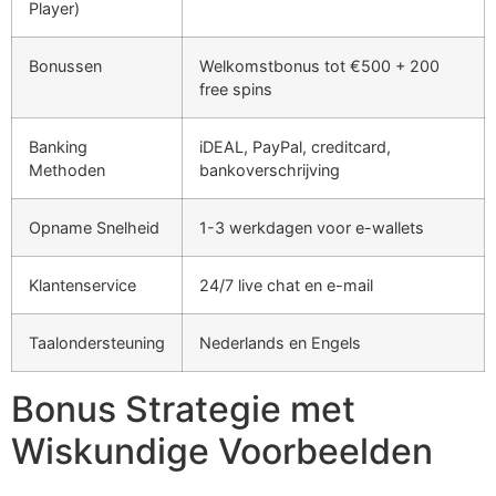
Player)
Bonussen
Welkomstbonus tot €500 + 200
free spins
Banking
iDEAL, PayPal, creditcard,
Methoden
bankoverschrijving
Opname Snelheid
1-3 werkdagen voor e-wallets
Klantenservice
24/7 live chat en e-mail
Taalondersteuning
Nederlands en Engels
Bonus Strategie met
Wiskundige Voorbeelden