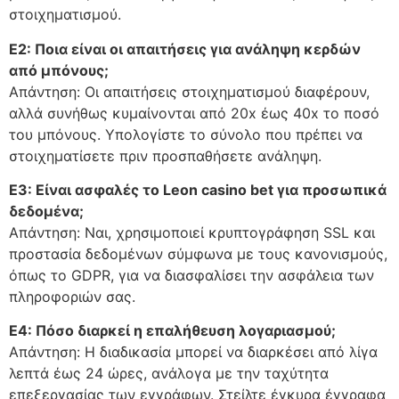
στοιχηματισμού.
Ε2: Ποια είναι οι απαιτήσεις για ανάληψη κερδών
από μπόνους;
Απάντηση: Οι απαιτήσεις στοιχηματισμού διαφέρουν,
αλλά συνήθως κυμαίνονται από 20x έως 40x το ποσό
του μπόνους. Υπολογίστε το σύνολο που πρέπει να
στοιχηματίσετε πριν προσπαθήσετε ανάληψη.
Ε3: Είναι ασφαλές το Leon casino bet για προσωπικά
δεδομένα;
Απάντηση: Ναι, χρησιμοποιεί κρυπτογράφηση SSL και
προστασία δεδομένων σύμφωνα με τους κανονισμούς,
όπως το GDPR, για να διασφαλίσει την ασφάλεια των
πληροφοριών σας.
Ε4: Πόσο διαρκεί η επαλήθευση λογαριασμού;
Απάντηση: Η διαδικασία μπορεί να διαρκέσει από λίγα
λεπτά έως 24 ώρες, ανάλογα με την ταχύτητα
επεξεργασίας των εγγράφων. Στείλτε έγκυρα έγγραφα