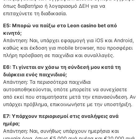
όπως διαβατήριο ή λογαριασμό ΔΕΗ για να
επιταχύνετε τη διαδικασία.
Ε5: Μπορώ να παίξω στο Leon casino bet από
κινητό;
Απάντηση: Ναι, υπάρχει εφαρμογή για iOS και Android,
καθώς και έκδοση για mobile browser, που προσφέρει
πλήρη πρόσβαση σε παιχνίδια και συναλλαγές.
Ε6: Τι γίνεται αν χάσω τη σύνδεσή μου κατά τη
διάρκεια ενός παιχνιδιού;
Απάντηση: Τα περισσότερα παιχνίδια
αυτοαποθηκεύονται, οπότε μπορείτε να συνεχίσετε
από εκεί που σταματήσατε μετά την επανασύνδεση. Αν
υπάρχει πρόβλημα, επικοινωνήστε με την υποστήριξη.
Ε7: Υπάρχουν περιορισμοί στις αναλήψεις ανά
ημέρα;
Απάντηση: Ναι, συνήθως υπάρχουν ημερήσια και
μηνιαία όρια, όπως €5,000 ανά ημέρα και €20,000 ανά