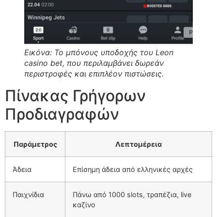
Εικόνα: Το μπόνους υποδοχής του Leon
casino bet, που περιλαμβάνει δωρεάν
περιστροφές και επιπλέον πιστώσεις.
Πίνακας Γρήγορων
Προδιαγραφών
Παράμετρος
Λεπτομέρεια
Άδεια
Επίσημη άδεια από ελληνικές αρχές
Παιχνίδια
Πάνω από 1000 slots, τραπέζια, live
καζίνο