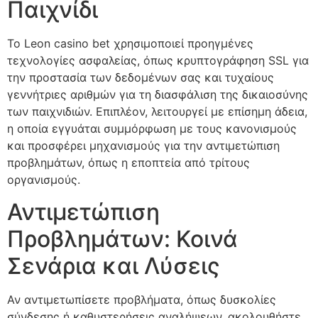
Παιχνίδι
Το Leon casino bet χρησιμοποιεί προηγμένες
τεχνολογίες ασφαλείας, όπως κρυπτογράφηση SSL για
την προστασία των δεδομένων σας και τυχαίους
γεννήτριες αριθμών για τη διασφάλιση της δικαιοσύνης
των παιχνιδιών. Επιπλέον, λειτουργεί με επίσημη άδεια,
η οποία εγγυάται συμμόρφωση με τους κανονισμούς
και προσφέρει μηχανισμούς για την αντιμετώπιση
προβλημάτων, όπως η εποπτεία από τρίτους
οργανισμούς.
Αντιμετώπιση
Προβλημάτων: Κοινά
Σενάρια και Λύσεις
Αν αντιμετωπίσετε προβλήματα, όπως δυσκολίες
σύνδεσης ή καθυστερήσεις αναλήψεων, ακολουθήστε