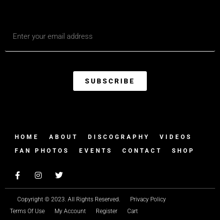
SUBSCRIBE
HOME
ABOUT
DISCOGRAPHY
VIDEOS
FAN PHOTOS
EVENTS
CONTACT
SHOP
Copyright © 2023. All Rights Reserved.
Privacy Policy
Terms Of Use
My Account
Register
Cart