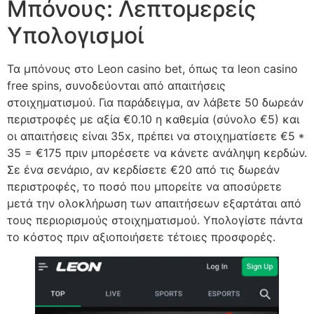
Μπόνους: Λεπτομερείς
Υπολογισμοί
Τα μπόνους στο Leon casino bet, όπως τα leon casino
free spins, συνοδεύονται από απαιτήσεις
στοιχηματισμού. Για παράδειγμα, αν λάβετε 50 δωρεάν
περιστροφές με αξία €0.10 η καθεμία (σύνολο €5) και
οι απαιτήσεις είναι 35x, πρέπει να στοιχηματίσετε €5 *
35 = €175 πριν μπορέσετε να κάνετε ανάληψη κερδών.
Σε ένα σενάριο, αν κερδίσετε €20 από τις δωρεάν
περιστροφές, το ποσό που μπορείτε να αποσύρετε
μετά την ολοκλήρωση των απαιτήσεων εξαρτάται από
τους περιορισμούς στοιχηματισμού. Υπολογίστε πάντα
το κόστος πριν αξιοποιήσετε τέτοιες προσφορές.