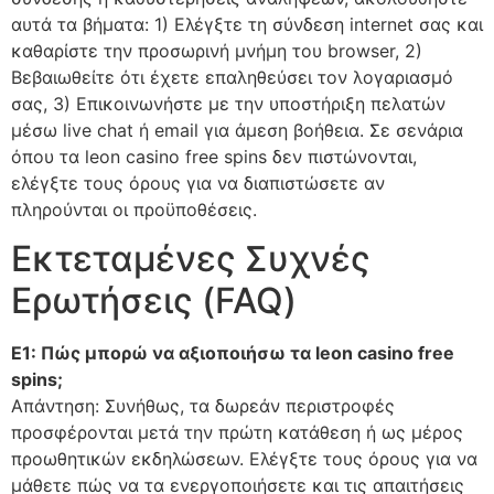
αυτά τα βήματα: 1) Ελέγξτε τη σύνδεση internet σας και
καθαρίστε την προσωρινή μνήμη του browser, 2)
Βεβαιωθείτε ότι έχετε επαληθεύσει τον λογαριασμό
σας, 3) Επικοινωνήστε με την υποστήριξη πελατών
μέσω live chat ή email για άμεση βοήθεια. Σε σενάρια
όπου τα leon casino free spins δεν πιστώνονται,
ελέγξτε τους όρους για να διαπιστώσετε αν
πληρούνται οι προϋποθέσεις.
Εκτεταμένες Συχνές
Ερωτήσεις (FAQ)
Ε1: Πώς μπορώ να αξιοποιήσω τα leon casino free
spins;
Απάντηση: Συνήθως, τα δωρεάν περιστροφές
προσφέρονται μετά την πρώτη κατάθεση ή ως μέρος
προωθητικών εκδηλώσεων. Ελέγξτε τους όρους για να
μάθετε πώς να τα ενεργοποιήσετε και τις απαιτήσεις