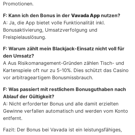
Promotionen.
F: Kann ich den Bonus in der
Vavada App
nutzen?
A: Ja, die App bietet volle Funktionalität inkl.
Bonusaktivierung, Umsatzverfolgung und
Freispielauslösung.
F: Warum zählt mein Blackjack-Einsatz nicht voll für
den Umsatz?
A Aus Risikomanagement-Gründen zählen Tisch- und
Kartenspiele oft nur zu 5-10%. Dies schützt das Casino
vor arbitrageartigem Bonusmissbrauch.
F: Was passiert mit restlichem Bonusguthaben nach
Ablauf der Gültigkeit?
A: Nicht erforderter Bonus und alle damit erzielten
Gewinne verfallen automatisch und werden vom Konto
entfernt.
Fazit: Der Bonus bei Vavada ist ein leistungsfähiges,