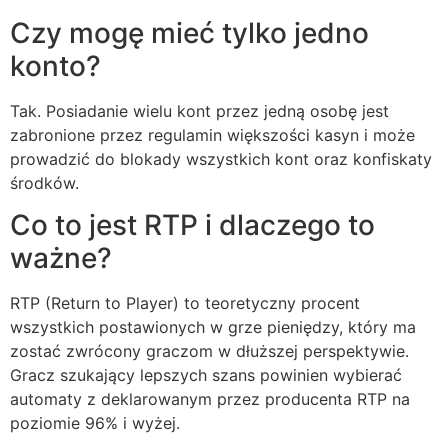
Czy mogę mieć tylko jedno
konto?
Tak. Posiadanie wielu kont przez jedną osobę jest
zabronione przez regulamin większości kasyn i może
prowadzić do blokady wszystkich kont oraz konfiskaty
środków.
Co to jest RTP i dlaczego to
ważne?
RTP (Return to Player) to teoretyczny procent
wszystkich postawionych w grze pieniędzy, który ma
zostać zwrócony graczom w dłuższej perspektywie.
Gracz szukający lepszych szans powinien wybierać
automaty z deklarowanym przez producenta RTP na
poziomie 96% i wyżej.