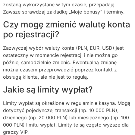
zostaną wykorzystane w tym czasie, przepadają.
Zawsze sprawdzaj zakładkę „Moje bonusy” i terminy.
Czy mogę zmienić walutę konta
po rejestracji?
Zazwyczaj wybór waluty konta (PLN, EUR, USD) jest
ostateczny w momencie rejestracji i nie można go
później samodzielnie zmienić. Ewentualną zmianę
można czasem przeprowadzić poprzez kontakt z
obsługą klienta, ale nie jest to regułą.
Jakie są limity wypłat?
Limity wypłat są określone w regulaminie kasyna. Mogą
dotyczyć pojedynczej transakcji (np. 10 000 PLN),
dziennego (np. 20 000 PLN) lub miesięcznego (np. 100
000 PLN) limitu wypłat. Limity te są często wyższe dla
graczy VIP.