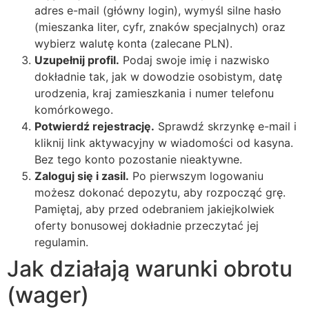
adres e-mail (główny login), wymyśl silne hasło
(mieszanka liter, cyfr, znaków specjalnych) oraz
wybierz walutę konta (zalecane PLN).
Uzupełnij profil.
Podaj swoje imię i nazwisko
dokładnie tak, jak w dowodzie osobistym, datę
urodzenia, kraj zamieszkania i numer telefonu
komórkowego.
Potwierdź rejestrację.
Sprawdź skrzynkę e-mail i
kliknij link aktywacyjny w wiadomości od kasyna.
Bez tego konto pozostanie nieaktywne.
Zaloguj się i zasil.
Po pierwszym logowaniu
możesz dokonać depozytu, aby rozpocząć grę.
Pamiętaj, aby przed odebraniem jakiejkolwiek
oferty bonusowej dokładnie przeczytać jej
regulamin.
Jak działają warunki obrotu
(wager)