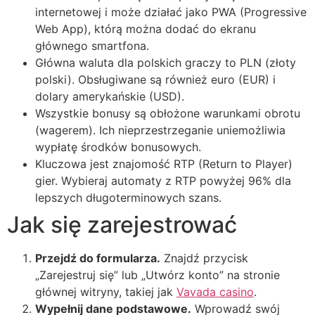
internetowej i może działać jako PWA (Progressive
Web App), którą można dodać do ekranu
głównego smartfona.
Główna waluta dla polskich graczy to PLN (złoty
polski). Obsługiwane są również euro (EUR) i
dolary amerykańskie (USD).
Wszystkie bonusy są obłożone warunkami obrotu
(wagerem). Ich nieprzestrzeganie uniemożliwia
wypłatę środków bonusowych.
Kluczowa jest znajomość RTP (Return to Player)
gier. Wybieraj automaty z RTP powyżej 96% dla
lepszych długoterminowych szans.
Jak się zarejestrować
Przejdź do formularza.
Znajdź przycisk
„Zarejestruj się” lub „Utwórz konto” na stronie
głównej witryny, takiej jak
Vavada casino
.
Wypełnij dane podstawowe.
Wprowadź swój