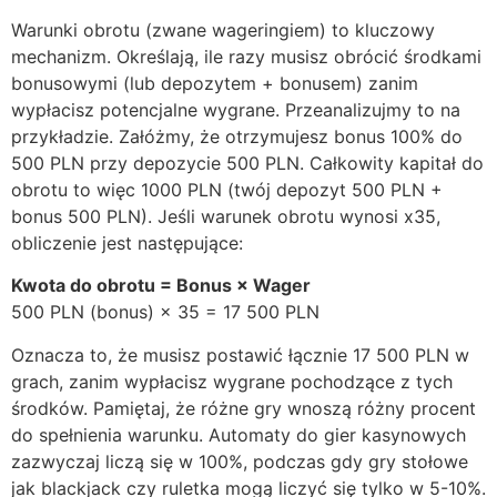
Warunki obrotu (zwane wageringiem) to kluczowy
mechanizm. Określają, ile razy musisz obrócić środkami
bonusowymi (lub depozytem + bonusem) zanim
wypłacisz potencjalne wygrane. Przeanalizujmy to na
przykładzie. Załóżmy, że otrzymujesz bonus 100% do
500 PLN przy depozycie 500 PLN. Całkowity kapitał do
obrotu to więc 1000 PLN (twój depozyt 500 PLN +
bonus 500 PLN). Jeśli warunek obrotu wynosi x35,
obliczenie jest następujące:
Kwota do obrotu = Bonus × Wager
500 PLN (bonus) × 35 = 17 500 PLN
Oznacza to, że musisz postawić łącznie 17 500 PLN w
grach, zanim wypłacisz wygrane pochodzące z tych
środków. Pamiętaj, że różne gry wnoszą różny procent
do spełnienia warunku. Automaty do gier kasynowych
zazwyczaj liczą się w 100%, podczas gdy gry stołowe
jak blackjack czy ruletka mogą liczyć się tylko w 5-10%.