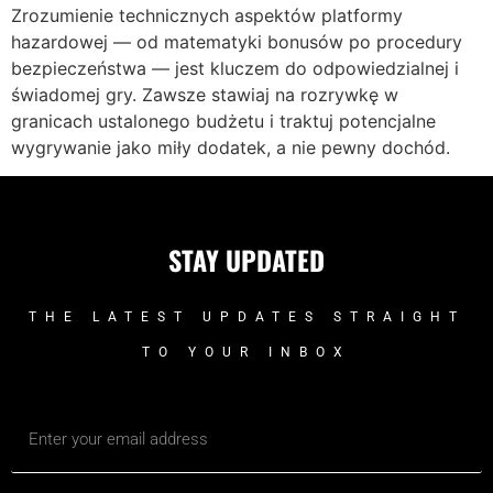
Zrozumienie technicznych aspektów platformy
hazardowej — od matematyki bonusów po procedury
bezpieczeństwa — jest kluczem do odpowiedzialnej i
świadomej gry. Zawsze stawiaj na rozrywkę w
granicach ustalonego budżetu i traktuj potencjalne
wygrywanie jako miły dodatek, a nie pewny dochód.
STAY UPDATED
THE LATEST UPDATES STRAIGHT
TO YOUR INBOX