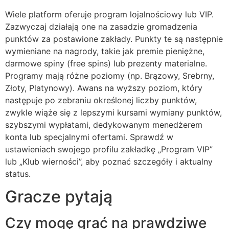
Wiele platform oferuje program lojalnościowy lub VIP.
Zazwyczaj działają one na zasadzie gromadzenia
punktów za postawione zakłady. Punkty te są następnie
wymieniane na nagrody, takie jak premie pieniężne,
darmowe spiny (free spins) lub prezenty materialne.
Programy mają różne poziomy (np. Brązowy, Srebrny,
Złoty, Platynowy). Awans na wyższy poziom, który
następuje po zebraniu określonej liczby punktów,
zwykle wiąże się z lepszymi kursami wymiany punktów,
szybszymi wypłatami, dedykowanym menedżerem
konta lub specjalnymi ofertami. Sprawdź w
ustawieniach swojego profilu zakładkę „Program VIP”
lub „Klub wierności”, aby poznać szczegóły i aktualny
status.
Gracze pytają
Czy mogę grać na prawdziwe