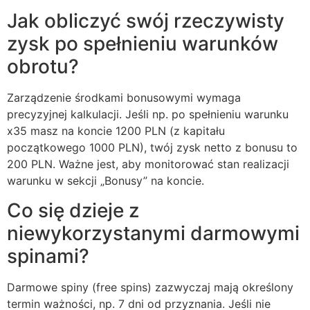
Jak obliczyć swój rzeczywisty
zysk po spełnieniu warunków
obrotu?
Zarządzenie środkami bonusowymi wymaga
precyzyjnej kalkulacji. Jeśli np. po spełnieniu warunku
x35 masz na koncie 1200 PLN (z kapitału
początkowego 1000 PLN), twój zysk netto z bonusu to
200 PLN. Ważne jest, aby monitorować stan realizacji
warunku w sekcji „Bonusy” na koncie.
Co się dzieje z
niewykorzystanymi darmowymi
spinami?
Darmowe spiny (free spins) zazwyczaj mają określony
termin ważności, np. 7 dni od przyznania. Jeśli nie