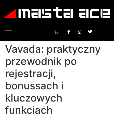
Vavada: praktyczny
przewodnik po
rejestracji,
bonussach i
kluczowych
funkcjach