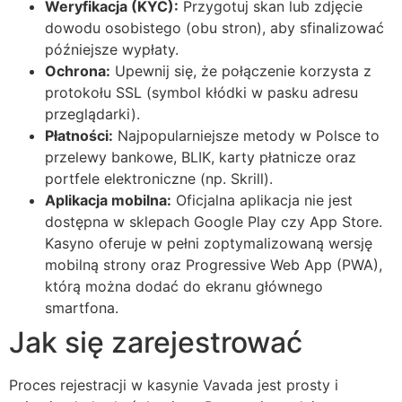
Weryfikacja (KYC):
Przygotuj skan lub zdjęcie
dowodu osobistego (obu stron), aby sfinalizować
późniejsze wypłaty.
Ochrona:
Upewnij się, że połączenie korzysta z
protokołu SSL (symbol kłódki w pasku adresu
przeglądarki).
Płatności:
Najpopularniejsze metody w Polsce to
przelewy bankowe, BLIK, karty płatnicze oraz
portfele elektroniczne (np. Skrill).
Aplikacja mobilna:
Oficjalna aplikacja nie jest
dostępna w sklepach Google Play czy App Store.
Kasyno oferuje w pełni zoptymalizowaną wersję
mobilną strony oraz Progressive Web App (PWA),
którą można dodać do ekranu głównego
smartfona.
Jak się zarejestrować
Proces rejestracji w kasynie Vavada jest prosty i