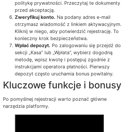
politykę prywatności. Przeczytaj te dokumenty
przed akceptacją.
Zweryfikuj konto.
Na podany adres e-mail
otrzymasz wiadomość z linkiem aktywacyjnym.
Kliknij w niego, aby potwierdzić rejestrację. To
konieczny krok bezpieczeństwa.
Wpłać depozyt.
Po zalogowaniu się przejdź do
sekcji „Kasa” lub „Wpłata”, wybierz dogodną
metodę, wpisz kwotę i postępuj zgodnie z
instrukcjami operatora płatności. Pierwszy
depozyt często uruchamia bonus powitalny.
Kluczowe funkcje i bonusy
Po pomyślnej rejestracji warto poznać główne
narzędzia platformy.