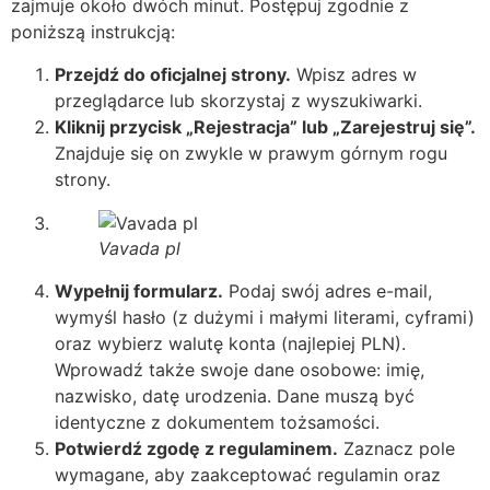
zajmuje około dwóch minut. Postępuj zgodnie z
poniższą instrukcją:
Przejdź do oficjalnej strony.
Wpisz adres w
przeglądarce lub skorzystaj z wyszukiwarki.
Kliknij przycisk „Rejestracja” lub „Zarejestruj się”.
Znajduje się on zwykle w prawym górnym rogu
strony.
Vavada pl
Wypełnij formularz.
Podaj swój adres e-mail,
wymyśl hasło (z dużymi i małymi literami, cyframi)
oraz wybierz walutę konta (najlepiej PLN).
Wprowadź także swoje dane osobowe: imię,
nazwisko, datę urodzenia. Dane muszą być
identyczne z dokumentem tożsamości.
Potwierdź zgodę z regulaminem.
Zaznacz pole
wymagane, aby zaakceptować regulamin oraz