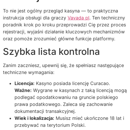
To nie jest ogólny przegląd kasyna — to praktyczna
instrukcja obsługi dla graczy
Vavada pl
. Ten techniczny
poradnik krok po kroku przeprowadzi Cię przez proces
rejestracji, wyjaśni działanie kluczowych mechanizmów
oraz pomoże zrozumieć główne funkcje platformy.
Szybka lista kontrolna
Zanim zaczniesz, upewnij się, że spełniasz następujące
techniczne wymagania:
Licencja:
Kasyno posiada licencję Curacao.
Ważne:
Wygrane w kasynach z taką licencją mogą
podlegać opodatkowaniu na gruncie polskiego
prawa podatkowego. Zaleca się zachowanie
dokumentacji transakcyjnej.
Wiek i lokalizacja:
Musisz mieć ukończone 18 lat i
przebywać na terytorium Polski.