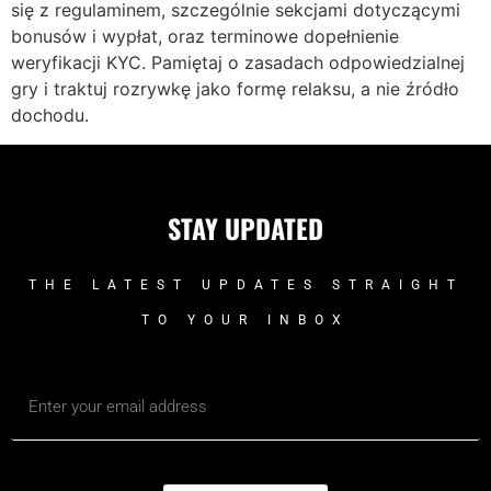
się z regulaminem, szczególnie sekcjami dotyczącymi
bonusów i wypłat, oraz terminowe dopełnienie
weryfikacji KYC. Pamiętaj o zasadach odpowiedzialnej
gry i traktuj rozrywkę jako formę relaksu, a nie źródło
dochodu.
STAY UPDATED
THE LATEST UPDATES STRAIGHT
TO YOUR INBOX