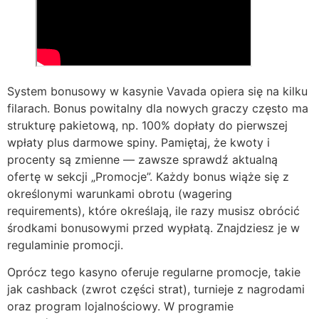
System bonusowy w kasynie Vavada opiera się na kilku
filarach. Bonus powitalny dla nowych graczy często ma
strukturę pakietową, np. 100% dopłaty do pierwszej
wpłaty plus darmowe spiny. Pamiętaj, że kwoty i
procenty są zmienne — zawsze sprawdź aktualną
ofertę w sekcji „Promocje”. Każdy bonus wiąże się z
określonymi warunkami obrotu (wagering
requirements), które określają, ile razy musisz obrócić
środkami bonusowymi przed wypłatą. Znajdziesz je w
regulaminie promocji.
Oprócz tego kasyno oferuje regularne promocje, takie
jak cashback (zwrot części strat), turnieje z nagrodami
oraz program lojalnościowy. W programie