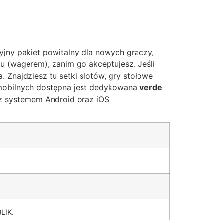
cyjny pakiet powitalny dla nowych graczy,
 (wagerem), zanim go akceptujesz. Jeśli
Znajdziesz tu setki slotów, gry stołowe
 mobilnych dostępna jest dedykowana
verde
 z systemem Android oraz iOS.
BLIK.