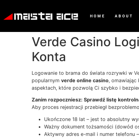
HOME
ABOUT
Verde Casino Login
Konta
Logowanie to brama do świata rozrywki w Ver
popularnym
verde online casino
, omawiając 
aspektach, które pozwolą Ci szybko i bezpie
Zanim rozpoczniesz: Sprawdź listę kontroln
Aby proces rejestracji przebiegł bezproblemo
Ukończone 18 lat – jest to absolutny w
Ważny dokument tożsamości (dowód osob
Aktywny adres e-mail i numer telefonu 