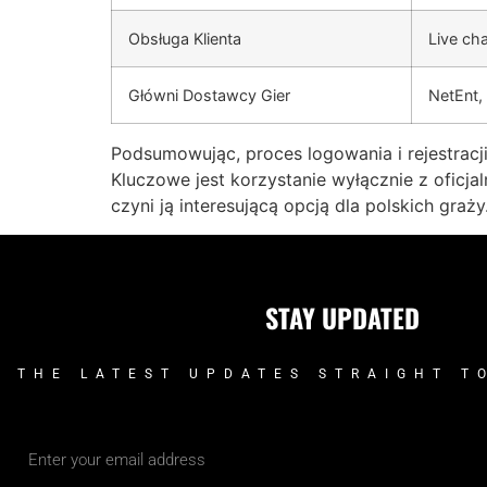
Obsługa Klienta
Live ch
Główni Dostawcy Gier
NetEnt,
Podsumowując, proces logowania i rejestracji
Kluczowe jest korzystanie wyłącznie z oficja
czyni ją interesującą opcją dla polskich graż
STAY UPDATED
THE LATEST UPDATES STRAIGHT T