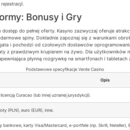
ejestracji.
ormy: Bonusy i Gry
ię dostęp do pełnej oferty. Kasyno zazwyczaj oferuje atrak
armowe spiny. Dokładnie zapoznaj się z warunkami obrotu
gata i pochodzi od czołowych dostawców oprogramowania. 
omaty z prawdziwym krupierem na żywo. Dla użytkowników
apewniająca płynną rozgrywkę na smartfonach i tabletach
Podstawowe specyfikacje Verde Casino
Opis
 licencją Curacao (lub innej uznanej jurysdykcji).
łoty (PLN), euro (EUR), inne.
 bankowe, karty Visa/Mastercard, e-portfele (np. Skrill, Neteller), 