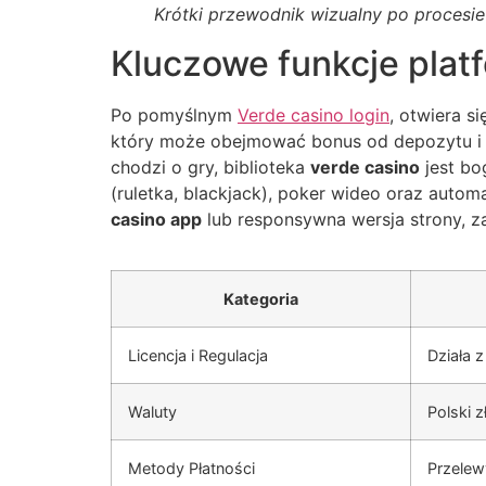
Krótki przewodnik wizualny po procesie r
Kluczowe funkcje platf
Po pomyślnym
Verde casino login
, otwiera s
który może obejmować bonus od depozytu i d
chodzi o gry, biblioteka
verde casino
jest bo
(ruletka, blackjack), poker wideo oraz aut
casino app
lub responsywna wersja strony, z
Kategoria
Licencja i Regulacja
Działa z
Waluty
Polski z
Metody Płatności
Przelewy