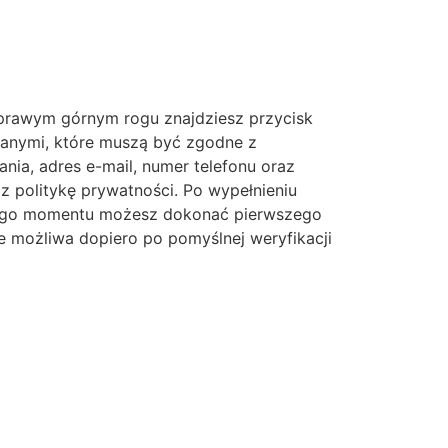
W prawym górnym rogu znajdziesz przycisk
i danymi, które muszą być zgodne z
nia, adres e-mail, numer telefonu oraz
az politykę prywatności. Po wypełnieniu
d tego momentu możesz dokonać pierwszego
e możliwa dopiero po pomyślnej weryfikacji