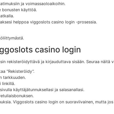
atimuksiin ja voimassaoloaikoihin.
e bonusten käyttöä.
atkalla.
aaksesi helppoa viggoslots casino login -prosessia.
öliittymästä.
iggoslots casino login
in rekisteröidyttävä ja kirjauduttava sisään. Seuraa näitä v
kaa “Rekisteröidy”.
en tarkkuuden.
linkillä.
ivulla käyttäjätunnuksellasi ja salasanallasi.
etuliaisbonuksen.
nuksia. Viggoslots casino login on suoraviivainen, mutta jo