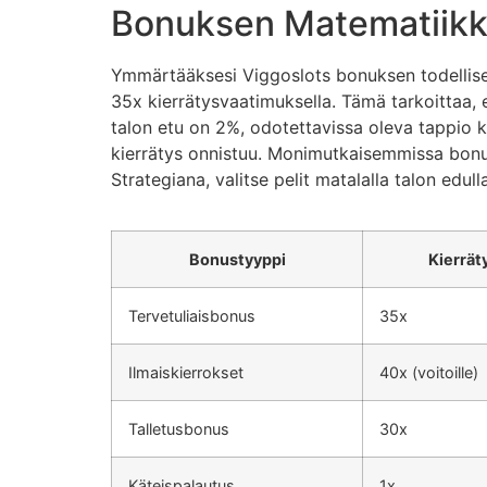
Bonuksen Matematiikka:
Ymmärtääksesi Viggoslots bonuksen todelliset
35x kierrätysvaatimuksella. Tämä tarkoittaa, 
talon etu on 2%, odotettavissa oleva tappio 
kierrätys onnistuu. Monimutkaisemmissa bonuksi
Strategiana, valitse pelit matalalla talon edu
Bonustyyppi
Kierrät
Tervetuliaisbonus
35x
Ilmaiskierrokset
40x (voitoille)
Talletusbonus
30x
Käteispalautus
1x