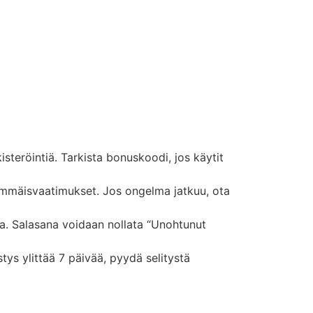
kisteröintiä. Tarkista bonuskoodi, jos käytit
ähimmäisvaatimukset. Jos ongelma jatkuu, ota
etta. Salasana voidaan nollata “Unohtunut
stys ylittää 7 päivää, pyydä selitystä