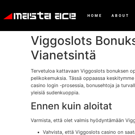
HOME
ABOUT
Viggoslots Bonuks
Vianetsintä
Tervetuloa kattavaan Viggoslots bonuksen opaa
pelikokemuksia. Tässä oppaassa keskitymm
casino login -prosessia, bonusehtoja ja turva
yleisiä sudenkuoppia.
Ennen kuin aloitat
Varmista, että olet valmis hyödyntämään Viggos
Vahvista, että Viggoslots casino on saata