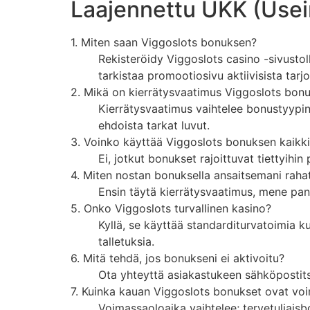
Laajennettu UKK (Usei
1. Miten saan Viggoslots bonuksen?
Rekisteröidy Viggoslots casino -sivustoll
tarkistaa promootiosivu aktiivisista tarjo
2. Mikä on kierrätysvaatimus Viggoslots bonu
Kierrätysvaatimus vaihtelee bonustyypin
ehdoista tarkat luvut.
3. Voinko käyttää Viggoslots bonuksen kaikkii
Ei, jotkut bonukset rajoittuvat tiettyihin 
4. Miten nostan bonuksella ansaitsemani raha
Ensin täytä kierrätysvaatimus, mene pankk
5. Onko Viggoslots turvallinen kasino?
Kyllä, se käyttää standarditurvatoimia ku
talletuksia.
6. Mitä tehdä, jos bonukseni ei aktivoitu?
Ota yhteyttä asiakastukeen sähköpostitse 
7. Kuinka kauan Viggoslots bonukset ovat vo
Voimassaoloaika vaihtelee; tervetuliaisb