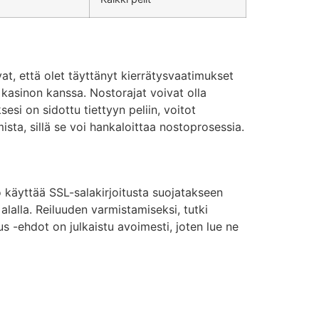
t, että olet täyttänyt kierrätysvaatimukset
 kasinon kanssa. Nostorajat voivat olla
si on sidottu tiettyyn peliin, voitot
ista, sillä se voi hankaloittaa nostoprosessia.
to käyttää SSL-salakirjoitusta suojatakseen
alalla. Reiluuden varmistamiseksi, tutki
us -ehdot on julkaistu avoimesti, joten lue ne