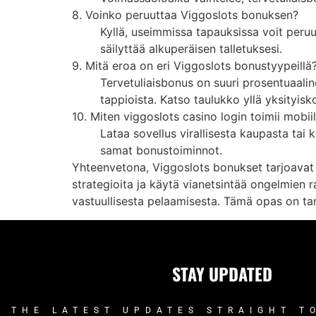
8. Voinko peruuttaa Viggoslots bonuksen?
Kyllä, useimmissa tapauksissa voit peru
säilyttää alkuperäisen talletuksesi.
9. Mitä eroa on eri Viggoslots bonustyypeillä
Tervetuliaisbonus on suuri prosentuaalin
tappioista. Katso taulukko yllä yksityisk
10. Miten viggoslots casino login toimii mobiili
Lataa sovellus virallisesta kaupasta tai 
samat bonustoiminnot.
Yhteenvetona, Viggoslots bonukset tarjoavat 
strategioita ja käytä vianetsintää ongelmien r
vastuullisesta pelaamisesta. Tämä opas on tarkoi
STAY UPDATED
THE LATEST UPDATES STRAIGHT T