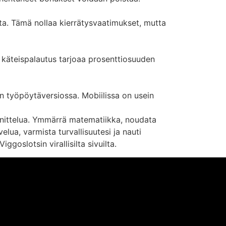
ta. Tämä nollaa kierrätysvaatimukset, mutta
ja käteispalautus tarjoaa prosenttiosuuden
uin työpöytäversiossa. Mobiilissa on usein
nnittelua. Ymmärrä matematiikka, noudata
lua, varmista turvallisuutesi ja nauti
ggoslotsin virallisilta sivuilta.