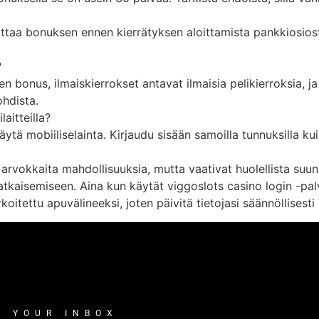
uttaa bonuksen ennen kierrätyksen aloittamista pankkiosios
?
en bonus, ilmaiskierrokset antavat ilmaisia pelikierroksia, 
ohdista.
laitteilla?
käytä mobiiliselainta. Kirjaudu sisään samoilla tunnuksilla k
arvokkaita mahdollisuuksia, mutta vaativat huolellista suu
atkaisemiseen. Aina kun käytät viggoslots casino login -palve
tettu apuvälineeksi, joten päivitä tietojasi säännöllisesti Vi
O YOUR INBOX