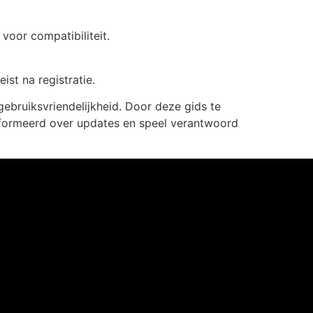
voor compatibiliteit.
st na registratie.
ebruiksvriendelijkheid. Door deze gids te
ïnformeerd over updates en speel verantwoord