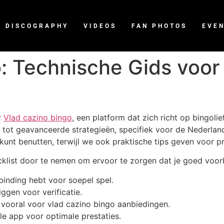
DISCOGRAPHY
VIDEOS
FAN PHOTOS
EVE
o: Technische Gids voo
r
Vlad cazino bingo
, een platform dat zich richt op bingoli
e tot geavanceerde strategieën, specifiek voor de Nederlan
kunt benutten, terwijl we ook praktische tips geven voor p
cklist door te nemen om ervoor te zorgen dat je goed voor
rbinding hebt voor soepel spel.
ggen voor verificatie.
vooral voor vlad cazino bingo aanbiedingen.
ele app voor optimale prestaties.