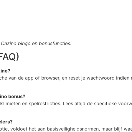
d Cazino bingo en bonusfuncties.
(FAQ)
zino?
cache van de app of browser, en reset je wachtwoord indie
zino bonus?
slimieten en spelrestricties. Lees altijd de specifieke vo
elers?
tie, voldoet het aan basisveiligheidsnormen, maar blijf wa