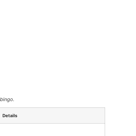
 bingo.
Details