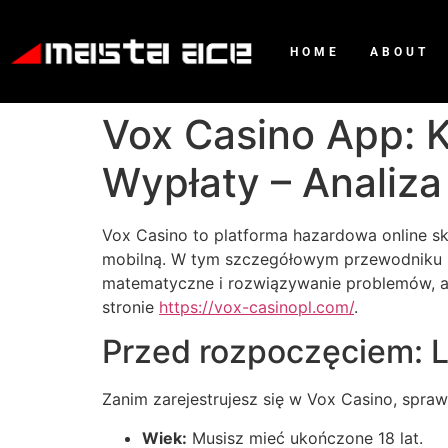
HOME
ABOUT
Vox Casino App: 
Wypłaty – Analiz
Vox Casino to platforma hazardowa online ski
mobilną. W tym szczegółowym przewodniku pr
matematyczne i rozwiązywanie problemów, aby
stronie
https://vox-casinopl.com/
.
Przed rozpoczęciem: L
Zanim zarejestrujesz się w Vox Casino, spra
Wiek:
Musisz mieć ukończone 18 lat.