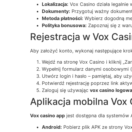
Lokalizacja:
Vox Casino działa legalnie w
Dokumenty:
Przygotuj ważny dokument 
Metoda płatności:
Wybierz dogodną meto
Polityka bonusowa:
Zapoznaj się z war
Rejestracja w Vox Casi
Aby założyć konto, wykonaj następujące krok
Wejdź na stronę Vox Casino i kliknij „Zare
Wypełnij formularz danymi osobowymi (i
Utwórz login i hasło – pamiętaj, aby uży
Potwierdź rejestrację poprzez link akty
Zaloguj się używając
vox casino logowa
Aplikacja mobilna Vox C
Vox casino app
jest dostępna dla systemów An
Android:
Pobierz plik APK ze strony Vox 