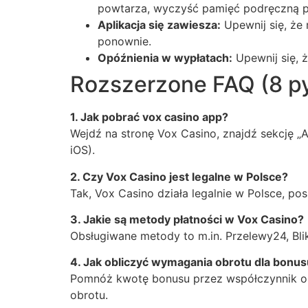
powtarza, wyczyść pamięć podręczną prz
Aplikacja się zawiesza:
Upewnij się, że
ponownie.
Opóźnienia w wypłatach:
Upewnij się, ż
Rozszerzone FAQ (8 p
1. Jak pobrać vox casino app?
Wejdź na stronę Vox Casino, znajdź sekcję „A
iOS).
2. Czy Vox Casino jest legalne w Polsce?
Tak, Vox Casino działa legalnie w Polsce, pos
3. Jakie są metody płatności w Vox Casino?
Obsługiwane metody to m.in. Przelewy24, Blik,
4. Jak obliczyć wymagania obrotu dla bonu
Pomnóż kwotę bonusu przez współczynnik o
obrotu.