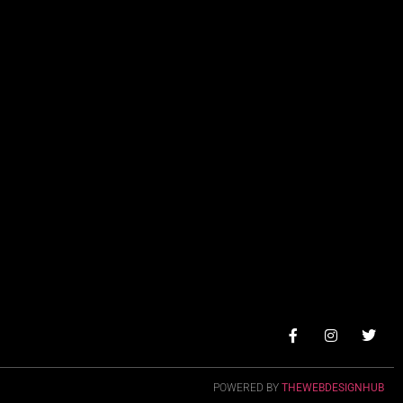
POWERED BY
THEWEBDESIGNHUB