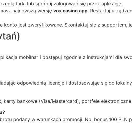
eglądarki lub spróbuj zalogować się przez aplikację.
 masz najnowszą wersję
vox casino app
. Restartuj urządzeni
e konto jest zweryfikowane. Skontaktuj się z supportem, j
ytań)
plikacja mobilna” i postępuj zgodnie z instrukcjami dla s
iadając odpowiednią licencję i dostosowując się do lokalnyc
 karty bankowe (Visa/Mastercard), portfele elektroniczne jak
su?
brotu podany w warunkach promocji. Np. bonus 100 PLN 