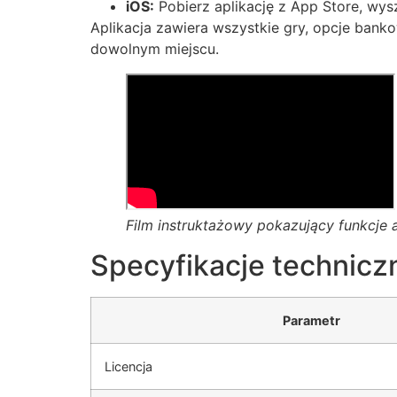
iOS:
Pobierz aplikację z App Store, wys
Aplikacja zawiera wszystkie gry, opcje bank
dowolnym miejscu.
Film instruktażowy pokazujący funkcje a
Specyfikacje technicz
Parametr
Licencja