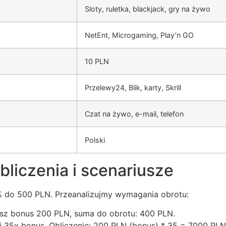
Sloty, ruletka, blackjack, gry na żywo
NetEnt, Microgaming, Play’n GO
10 PLN
Przelewy24, Blik, karty, Skrill
Czat na żywo, e-mail, telefon
Polski
liczenia i scenariusze
0% do 500 PLN. Przeanalizujmy wymagania obrotu:
sz bonus 200 PLN, suma do obrotu: 400 PLN.
 35x bonus. Obliczenie: 200 PLN (bonus) * 35 = 7000 PLN