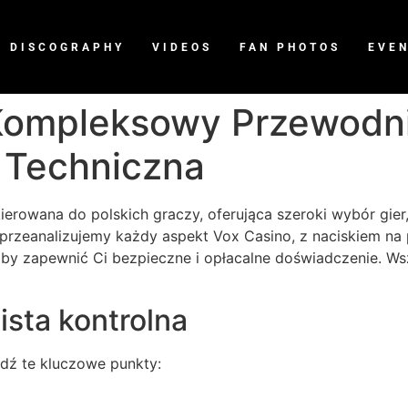
DISCOGRAPHY
VIDEOS
FAN PHOTOS
EVE
Kompleksowy Przewodnik
a Techniczna
erowana do polskich graczy, oferująca szeroki wybór gier,
zeanalizujemy każdy aspekt Vox Casino, z naciskiem na 
 zapewnić Ci bezpieczne i opłacalne doświadczenie. Wszyst
ista kontrolna
wdź te kluczowe punkty: