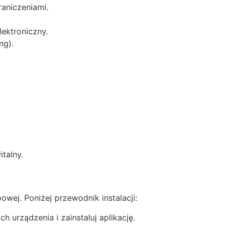
raniczeniami.
ektroniczny.
ng).
talny.
owej. Poniżej przewodnik instalacji:
h urządzenia i zainstaluj aplikację.