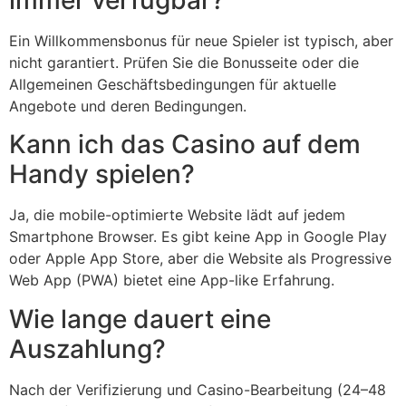
Ein Willkommensbonus für neue Spieler ist typisch, aber
nicht garantiert. Prüfen Sie die Bonusseite oder die
Allgemeinen Geschäftsbedingungen für aktuelle
Angebote und deren Bedingungen.
Kann ich das Casino auf dem
Handy spielen?
Ja, die mobile-optimierte Website lädt auf jedem
Smartphone Browser. Es gibt keine App in Google Play
oder Apple App Store, aber die Website als Progressive
Web App (PWA) bietet eine App-like Erfahrung.
Wie lange dauert eine
Auszahlung?
Nach der Verifizierung und Casino-Bearbeitung (24–48