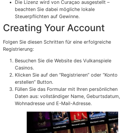
Die Lizenz wird von Curaçao ausgestellt –
beachten Sie dabei mögliche lokale
Steuerpflichten auf Gewinne.
Creating Your Account
Folgen Sie diesen Schritten für eine erfolgreiche
Registrierung:
Besuchen Sie die Website des Vulkanspiele
Casinos.
Klicken Sie auf den “Registrieren” oder “Konto
erstellen” Button.
Füllen Sie das Formular mit Ihren persönlichen
Daten aus: vollständiger Name, Geburtsdatum,
Wohnadresse und E-Mail-Adresse.