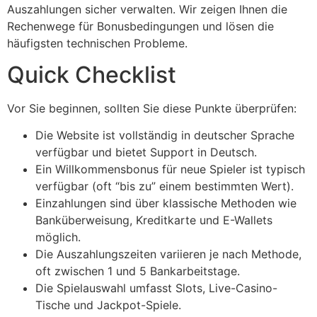
Auszahlungen sicher verwalten. Wir zeigen Ihnen die
Rechenwege für Bonusbedingungen und lösen die
häufigsten technischen Probleme.
Quick Checklist
Vor Sie beginnen, sollten Sie diese Punkte überprüfen:
Die Website ist vollständig in deutscher Sprache
verfügbar und bietet Support in Deutsch.
Ein Willkommensbonus für neue Spieler ist typisch
verfügbar (oft “bis zu” einem bestimmten Wert).
Einzahlungen sind über klassische Methoden wie
Banküberweisung, Kreditkarte und E-Wallets
möglich.
Die Auszahlungszeiten variieren je nach Methode,
oft zwischen 1 und 5 Bankarbeitstage.
Die Spielauswahl umfasst Slots, Live-Casino-
Tische und Jackpot-Spiele.