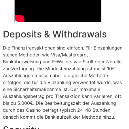
Deposits & Withdrawals
Die Finanztransaktionen sind einfach. Für Einzahlungen
stehen Methoden wie Visa/Mastercard,
Banküberweisung und E-Wallets wie Skrill oder Neteller
zur Verfügung. Die Mindesteinzahlung ist meist 10€.
Auszahlungen müssen über die gleiche Methode
erfolgen, die für die Einzahlung verwendet wurde, was
eine Sicherheitsmaßnahme ist. Der maximale
Auszahlungsbetrag pro Transaktion kann variieren, oft
bis zu 5.000€. Die Bearbeitungszeit der Auszahlung
durch das Casino beträgt typisch 24–48 Stunden,
danach kommt die Banklaufzeit der Methode hinzu.