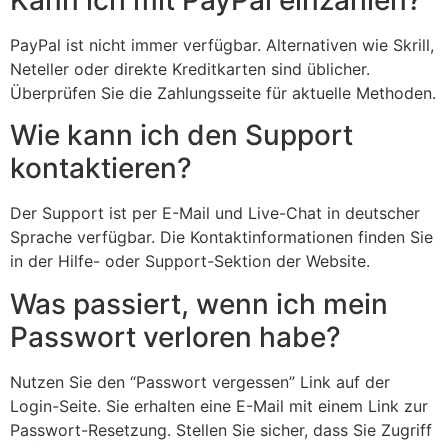
PayPal ist nicht immer verfügbar. Alternativen wie Skrill,
Neteller oder direkte Kreditkarten sind üblicher.
Überprüfen Sie die Zahlungsseite für aktuelle Methoden.
Wie kann ich den Support
kontaktieren?
Der Support ist per E-Mail und Live-Chat in deutscher
Sprache verfügbar. Die Kontaktinformationen finden Sie
in der Hilfe- oder Support-Sektion der Website.
Was passiert, wenn ich mein
Passwort verloren habe?
Nutzen Sie den “Passwort vergessen” Link auf der
Login-Seite. Sie erhalten eine E-Mail mit einem Link zur
Passwort-Resetzung. Stellen Sie sicher, dass Sie Zugriff