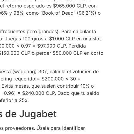
, el retorno esperado es $965.000 CLP, con
 96% y 98%, como “Book of Dead” (96.21%) o
frecuentes pero grandes). Para calcular la
io: Juegas 100 giros a $1.000 CLP en una slot
00.000 × 0.97 = $97.000 CLP. Pérdida
r $150.000 CLP o perder $50.000 CLP en corto
esta (wagering) 30x, calcula el volumen de
ering requerido = $200.000 × 30 =
 Evita mesas, que suelen contribuir 10% o
1 – 0.96) = $240.000 CLP. Dado que tu saldo
erior a 25x.
s de Jugabet
os proveedores. Úsala para identificar