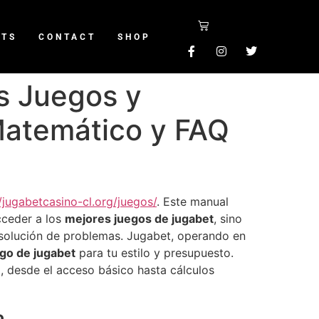
NTS
CONTACT
SHOP
es Juegos y
Matemático y FAQ
//jugabetcasino-cl.org/juegos/
. Este manual
cceder a los
mejores juegos de jugabet
, sino
 resolución de problemas. Jugabet, operando en
go de jugabet
para tu estilo y presupuesto.
 desde el acceso básico hasta cálculos
a