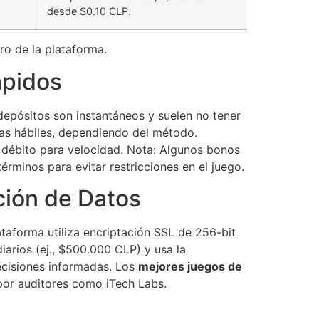
desde $0.10 CLP.
ro de la plataforma.
ápidos
depósitos son instantáneos y suelen no tener
as hábiles, dependiendo del método.
e débito para velocidad. Nota: Algunos bonos
rminos para evitar restricciones en el juego.
ción de Datos
ataforma utiliza encriptación SSL de 256-bit
iarios (ej., $500.000 CLP) y usa la
decisiones informadas. Los
mejores juegos de
 por auditores como iTech Labs.