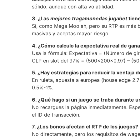
sólido, aunque con alta volatilidad.
3. ¿Las
mejores tragamonedas jugabet
tien
Sí, como Mega Moolah, pero su RTP es más b
masivas y aceptas mayor riesgo.
4. ¿Cómo calculo la expectativa real de gana
Usa la fórmula: Expectativa = (Número de gi
CLP en slot del 97% = (500×200×0.97) – (50
5. ¿Hay estrategias para reducir la ventaja 
En ruleta, apuesta a europea (house edge 2.7%
0.5%-1%.
6. ¿Qué hago si un juego se traba durante 
No recargues la página inmediatamente. Esper
el ID de transacción.
7. ¿Los bonos afectan el RTP de los juegos?
No directamente, pero los requisitos de wage