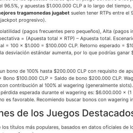
el 96.5%, y apuestas $1.000.000 CLP a lo largo del tiempo
ejores tragamonedas jugabet
suelen tener RTPs entre el
jackpot progresivo).
olatilidad (pagos frecuentes pero pequeños), Alta (pagos in
pectativa = (Apuesta total × RTP) – Apuesta total. Escenar
tal = 100 × $1.000 = $100.000 CLP. Retorno esperado = $1
, la desviación estándar aumenta, por lo que podrías gana
 un bono de 100% hasta $200.000 CLP con requisito de apu
 + Bono $100.000 CLP = Saldo de bono $200.000 CLP. Wag
 con contribución al 100% al wagering (generalmente slots).
a pérdida esperada durante el wagering es: $6.000.000 × (
o es favorable. Recomiendo buscar bonos con wagering inf
ones de los Juegos Destacado
los títulos más populares, basados en datos oficiales de l