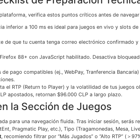
plataforma, verifica estos puntos críticos antes de navegar
ia inferior a 100 ms es ideal para juegos en vivo y slots d
e de que tu cuenta tenga correo electrónico confirmado y 
refox 88+ con JavaScript habilitado. Desactiva bloquead
de pago compatibles (ej., WebPay, Tranferencia Bancaria) 
ciones.
a el RTP (Return to Player) y la volatilidad de tus juegos o
LP apostados, retornan $96.000 CLP a largo plazo.
n la Sección de Juegos
 para una navegación fluida. Tras iniciar sesión, serás redi
tEnt, Pragmatic Play, etc.), Tipo (Tragamonedas, Mesa, Liv
t
, recomiendo filtrar por “Más Jugados” o “Alto RTP” (＞97%)