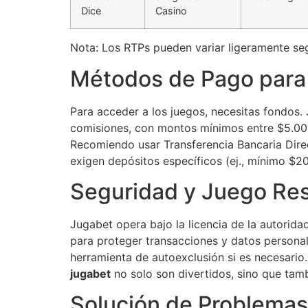
Dice
Casino
Nota: Los RTPs pueden variar ligeramente segú
Métodos de Pago para 
Para acceder a los juegos, necesitas fondos.
comisiones, con montos mínimos entre $5.000
Recomiendo usar Transferencia Bancaria Direc
exigen depósitos específicos (ej., mínimo $20
Seguridad y Juego Res
Jugabet opera bajo la licencia de la autorida
para proteger transacciones y datos personale
herramienta de autoexclusión si es necesario
jugabet
no solo son divertidos, sino que tamb
Solución de Problema