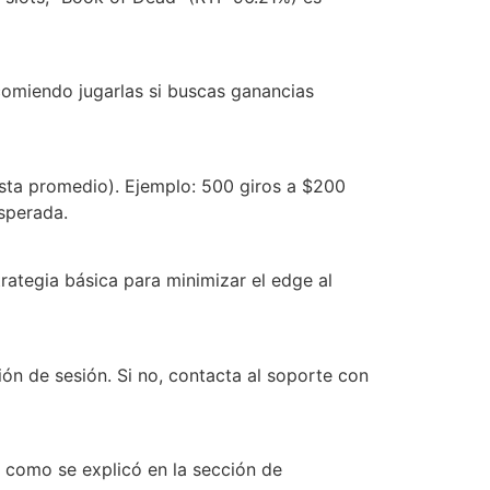
omiendo jugarlas si buscas ganancias
sta promedio). Ejemplo: 500 giros a $200
sperada.
rategia básica para minimizar el edge al
ón de sesión. Si no, contacta al soporte con
” como se explicó en la sección de