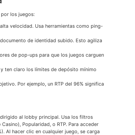
 por los juegos:
e alta velocidad. Usa herramientas como ping-
documento de identidad subido. Esto agiliza
ores de pop-ups para que los juegos carguen
y ten claro los límites de depósito mínimo
bjetivo. Por ejemplo, un RTP del 96% significa
rigido al lobby principal. Usa los filtros
e Casino), Popularidad, o RTP. Para acceder
. Al hacer clic en cualquier juego, se carga