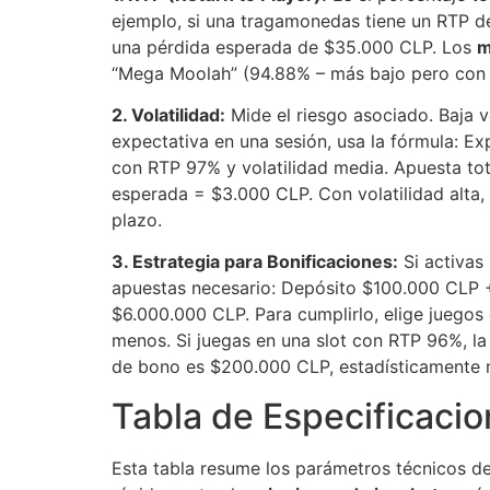
ejemplo, si una tragamonedas tiene un RTP d
una pérdida esperada de $35.000 CLP. Los
m
“Mega Moolah” (94.88% – más bajo pero con 
2. Volatilidad:
Mide el riesgo asociado. Baja v
expectativa en una sesión, usa la fórmula: Ex
con RTP 97% y volatilidad media. Apuesta to
esperada = $3.000 CLP. Con volatilidad alta
plazo.
3. Estrategia para Bonificaciones:
Si activas
apuestas necesario: Depósito $100.000 CLP
$6.000.000 CLP. Para cumplirlo, elige juegos
menos. Si juegas en una slot con RTP 96%, l
de bono es $200.000 CLP, estadísticamente n
Tabla de Especificaci
Esta tabla resume los parámetros técnicos de 