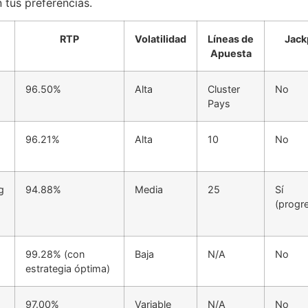
 tus preferencias.
RTP
Volatilidad
Líneas de
Jack
Apuesta
96.50%
Alta
Cluster
No
Pays
96.21%
Alta
10
No
g
94.88%
Media
25
Sí
(progr
99.28% (con
Baja
N/A
No
estrategia óptima)
97.00%
Variable
N/A
No