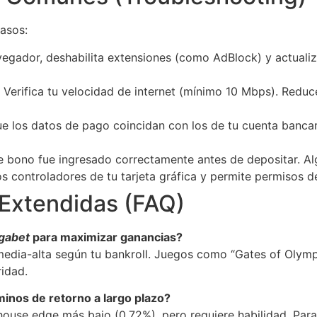
pasos:
egador, deshabilita extensiones (como AdBlock) y actualiz
Verifica tu velocidad de internet (mínimo 10 Mbps). Reduce
 los datos de pago coincidan con los de tu cuenta bancar
e bono fue ingresado correctamente antes de depositar. A
os controladores de tu tarjeta gráfica y permite permisos d
Extendidas (FAQ)
ugabet
para maximizar ganancias?
edia-alta según tu bankroll. Juegos como “Gates of Olympu
idad.
inos de retorno a largo plazo?
 house edge más bajo (0.72%), pero requiere habilidad. Par