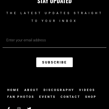
STAY UPDATED
THE LATEST UPDATES STRAIGHT
TO YOUR INBOX
SUBSCRIBE
HOME
ABOUT
DISCOGRAPHY
VIDEOS
FAN PHOTOS
EVENTS
CONTACT
SHOP