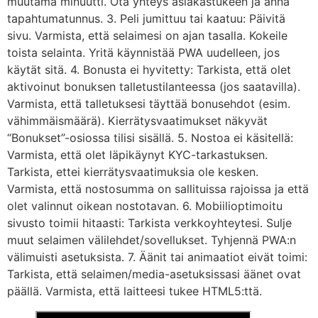
muutama minuutti. Ota yhteys asiakastukeen ja anna
tapahtumatunnus. 3. Peli jumittuu tai kaatuu: Päivitä
sivu. Varmista, että selaimesi on ajan tasalla. Kokeile
toista selainta. Yritä käynnistää PWA uudelleen, jos
käytät sitä. 4. Bonusta ei hyvitetty: Tarkista, että olet
aktivoinut bonuksen talletustilanteessa (jos saatavilla).
Varmista, että talletuksesi täyttää bonusehdot (esim.
vähimmäismäärä). Kierrätysvaatimukset näkyvät
“Bonukset”-osiossa tilisi sisällä. 5. Nostoa ei käsitellä:
Varmista, että olet läpikäynyt KYC-tarkastuksen.
Tarkista, ettei kierrätysvaatimuksia ole kesken.
Varmista, että nostosumma on sallituissa rajoissa ja että
olet valinnut oikean nostotavan. 6. Mobiilioptimoitu
sivusto toimii hitaasti: Tarkista verkkoyhteytesi. Sulje
muut selaimen välilehdet/sovellukset. Tyhjennä PWA:n
välimuisti asetuksista. 7. Äänit tai animaatiot eivät toimi:
Tarkista, että selaimen/media-asetuksissasi äänet ovat
päällä. Varmista, että laitteesi tukee HTML5:ttä.