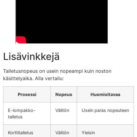
Lisävinkkejä
Talletusnopeus on usein nopeampi kuin noston
käsittelyaika. Alla vertailu:
Prosessi
Nopeus
Huomioitavaa
E-lompakko-
Välitön
Usein paras nopeuteen
talletus
Korttitalletus
Välitön
Yleisin