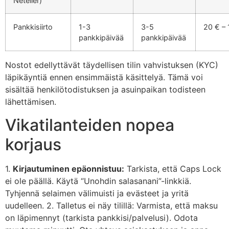
Neteller)
Pankkisiirto
1-3
3-5
20 € –
pankkipäivää
pankkipäivää
Nostot edellyttävät täydellisen tilin vahvistuksen (KYC)
läpikäyntiä ennen ensimmäistä käsittelyä. Tämä voi
sisältää henkilötodistuksen ja asuinpaikan todisteen
lähettämisen.
Vikatilanteiden nopea
korjaus
1.
Kirjautuminen epäonnistuu:
Tarkista, että Caps Lock
ei ole päällä. Käytä “Unohdin salasanani”-linkkiä.
Tyhjennä selaimen välimuisti ja evästeet ja yritä
uudelleen. 2. Talletus ei näy tilillä: Varmista, että maksu
on läpimennyt (tarkista pankkisi/palvelusi). Odota