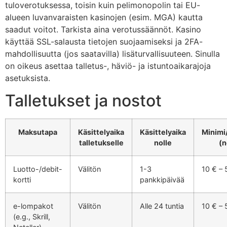
tuloverotuksessa, toisin kuin pelimonopolin tai EU-
alueen luvanvaraisten kasinojen (esim. MGA) kautta
saadut voitot. Tarkista aina verotussäännöt. Kasino
käyttää SSL-salausta tietojen suojaamiseksi ja 2FA-
mahdollisuutta (jos saatavilla) lisäturvallisuuteen. Sinulla
on oikeus asettaa talletus-, häviö- ja istuntoaikarajoja
asetuksista.
Talletukset ja nostot
Maksutapa
Käsittelyaika
Käsittelyaika
Minimi
talletukselle
nolle
(n
Luotto-/debit-
Välitön
1-3
10 € –
kortti
pankkipäivää
e-lompakot
Välitön
Alle 24 tuntia
10 € –
(e.g., Skrill,