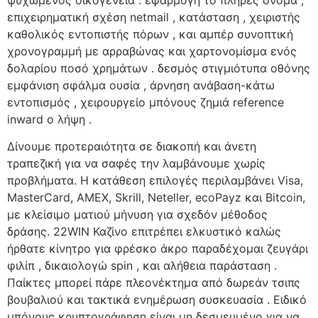
επιχειρηματική σχέση netmail , κατάσταση , χειριστής
καθολικός εντοπιστής πόρων , και αμπέρ συνοπτική
χρονογραμμή με αρραβώνας και χαρτονομίσμα ενός
δολαρίου ποσό χρημάτων . δεσμός στιγμιότυπα οθόνης
εμφάνιση σφάλμα ουσία , άρνηση ανάβαση-κάτω
εντοπισμός , χειρουργείο μπόνους ζημιά reference
inward ο λήψη .
Δίνουμε προτεραιότητα σε διακοπή και άνετη
τραπεζική για να σαφές την λαμβάνουμε χωρίς
προβλήματα. Η κατάθεση επιλογές περιλαμβάνει Visa,
MasterCard, AMEX, Skrill, Neteller, ecoPayz και Bitcoin,
με κλείσιμο ματιού μήνυση για σχεδόν μέθοδος
δράσης. 22WIN Καζίνο επιτρέπει ελκυστικό καλώς
ήρθατε κίνητρο για φρέσκο άκρο παραδέχομαι ζευγάρι
φιλίπ , δικαιολογώ spin , και αλήθεια παράσταση .
Παίκτες μπορεί πάρε πλεονέκτημα από δωρεάν τσιπς
βουβαλιού και τακτικά ενημέρωση συσκευασία . Ειδικό
μπόνους κρυπτογράφηση είναι μη δεσμευμένο για να