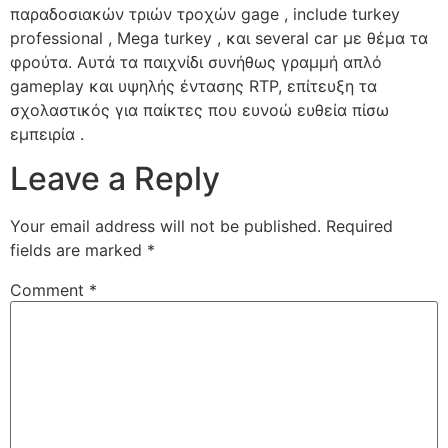
παραδοσιακών τριών τροχών gage , include turkey
professional , Mega turkey , και several car με θέμα τα
φρούτα. Αυτά τα παιχνίδι συνήθως γραμμή απλό
gameplay και υψηλής έντασης RTP, επίτευξη τα
σχολαστικός για παίκτες που ευνοώ ευθεία πίσω
εμπειρία .
Leave a Reply
Your email address will not be published.
Required
fields are marked
*
Comment
*