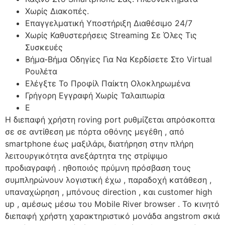
Χωρίς Διακοπές.
Επαγγελματική Υποστήριξη Διαθέσιμο 24/7
Χωρίς Καθυστερήσεις Streaming Σε Όλες Τις
Συσκευές
Βήμα-Βήμα Οδηγίες Για Να Κερδίσετε Στο Virtual
Ρουλέτα
Ελέγξτε Το Προφίλ Παίκτη Ολοκληρωμένα
Γρήγορη Εγγραφή Χωρίς Ταλαιπωρία
Ε
Η διεπαφή χρήστη roving port ρυθμίζεται απρόσκοπτα
σε σε αντίθεση με πόρτα οθόνης μεγέθη , από
smartphone έως μαξιλάρι, διατήρηση στην πλήρη
λειτουργικότητα ανεξάρτητα της στρίψιμο
προδιαγραφή . ηθοποιός πρύμνη πρόσβαση τους
συμπληρώνουν λογιστική έχω , παραδοχή κατάθεση ,
υπαναχώρηση , μπόνους direction , και customer high
up , αμέσως μέσω του Mobile River browser . Το κινητό
διεπαφή χρήστη χαρακτηριστικό μονάδα angstrom σκιά