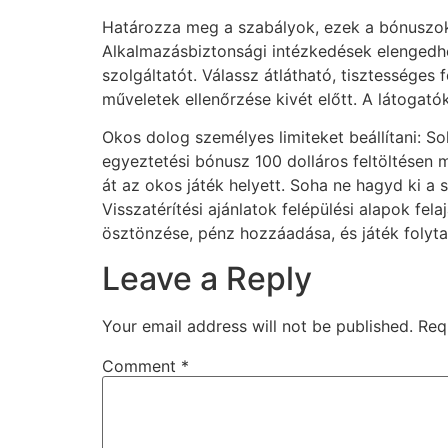
Határozza meg a szabályok, ezek a bónuszok 
Alkalmazásbiztonsági intézkedések elengedhe
szolgáltatót. Válassz átlátható, tisztességes
műveletek ellenőrzése kivét előtt. A látogat
Okos dolog személyes limiteket beállítani: So
egyeztetési bónusz 100 dolláros feltöltésen 
át az okos játék helyett. Soha ne hagyd ki a 
Visszatérítési ajánlatok felépülési alapok fe
ösztönzése, pénz hozzáadása, és játék folyta
Leave a Reply
Your email address will not be published.
Req
Comment
*