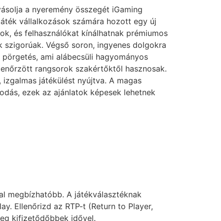
olyásolja a nyeremény összegét iGaming
játék vállalkozások számára hozott egy új
gok, és felhasználókat kínálhatnak prémiumos
ek szigorúak. Végső soron, ingyenes dolgokra
es pörgetés, ami alábecsüli hagyományos
ellenőrzött rangsorok szakértőktől hasznosak.
, izgalmas játékülést nyújtva. A magas
odás, ezek az ajánlatok képesek lehetnek
val megbízhatóbb. A játékválasztéknak
y. Ellenőrizd az RTP-t (Return to Player,
eg kifizetődőbbek idővel.