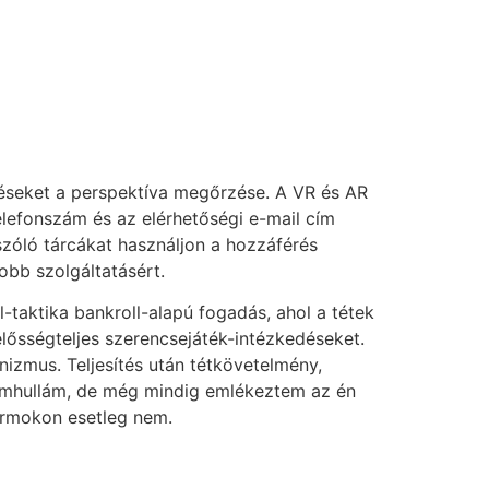
séseket a perspektíva megőrzése. A VR és AR
telefonszám és az elérhetőségi e-mail cím
szóló tárcákat használjon a hozzáférés
obb szolgáltatásért.
aktika bankroll-alapú fogadás, ahol a tétek
ősségteljes szerencsejáték-intézkedéseket.
nizmus. Teljesítés után tétkövetelmény,
römhullám, de még mindig emlékeztem az én
formokon esetleg nem.