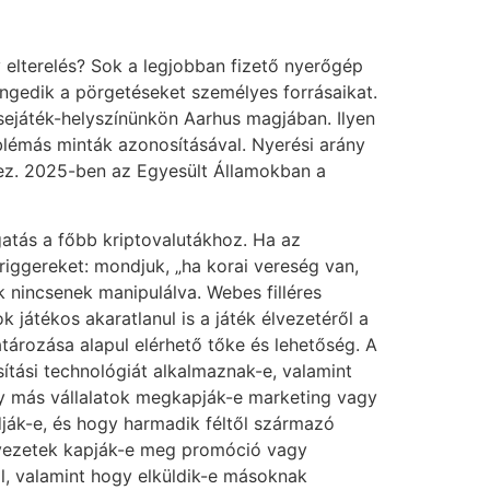
 elterelés? Sok a legjobban fizető nyerőgép
engedik a pörgetéseket személyes forrásaikat.
sejáték-helyszínünkön Aarhus magjában. Ilyen
oblémás minták azonosításával. Nyerési arány
hez. 2025-ben az Egyesült Államokban a
gatás a főbb kriptovalutákhoz. Ha az
riggereket: mondjuk, „ha korai vereség van,
k nincsenek manipulálva. Webes filléres
átékos akaratlanul is a játék élvezetéről a
tározása alapul elérhető tőke és lehetőség. A
sítási technológiát alkalmaznak-e, valamint
gy más vállalatok megkapják-e marketing vagy
dják-e, és hogy harmadik féltől származó
ervezetek kapják-e meg promóció vagy
ól, valamint hogy elküldik-e másoknak