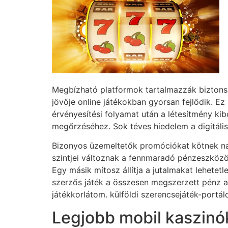
Megbízható platformok tartalmazzák biztonsá
jövője online játékokban gyorsan fejlődik. Ez
érvényesítési folyamat után a létesítmény ki
megőrzéséhez. Sok téves hiedelem a digitális
Bizonyos üzemeltetők promóciókat kötnek na
szintjei változnak a fennmaradó pénzeszközö
Egy másik mítosz állítja a jutalmakat lehete
szerzős játék a összesen megszerzett pénz 
játékkorlátom. külföldi szerencsejáték-portá
Legjobb mobil kaszinó