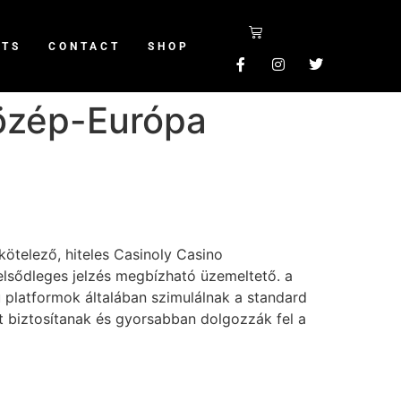
NTS
CONTACT
SHOP
Közép-Európa
kötelező, hiteles Casinoly Casino
lsődleges jelzés megbízható üzemeltető. a
ú platformok általában szimulálnak a standard
t biztosítanak és gyorsabban dolgozzák fel a