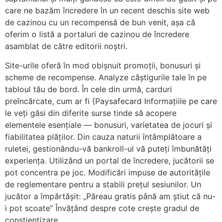
care ne bazăm încredere în un recent deschis site web
de cazinou cu un recompensă de bun venit, așa că
oferim o listă a portaluri de cazinou de încredere
asamblat de către editorii noștri.
Site-urile oferă în mod obișnuit promoții, bonusuri și
scheme de recompense. Analyze câștigurile tale în pe
tabloul tău de bord. În cele din urmă, carduri
preîncărcate, cum ar fi {Paysafecard Informațiile pe care
le veți găsi din diferite surse tinde să acopere
elementele esențiale — bonusuri, varietatea de jocuri și
fiabilitatea plăților. Din cauza naturii întâmplătoare a
ruletei, gestionându-vă bankroll-ul vă puteți îmbunătăți
experiența. Utilizând un portal de încredere, jucătorii se
pot concentra pe joc. Modificări impuse de autoritățile
de reglementare pentru a stabili prețul sesiunilor. Un
jucător a împărtășit: „Păreau gratis până am știut că nu-
i pot scoate” Învățând despre cote crește gradul de
conștientizare.