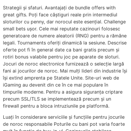
Strategii și sfaturi. Avantajați de bundle offers with
great gifts. Poți face câștiguri reale prin intermediul
sloturilor cu penny, dar norocul este esențial. Challenge
small bets ușor. Cele mai reputate cazinouri folosesc
generatoare de numere aleatorii (RNG) pentru a rămâne
legali. Tournaments oferiți dinamică la sesiune. Descrise
oferte pot fi în general date ca bani gratis precum și
rotiri bonus valabile pentru joc pe aparate de sloturi.
Jocuri de noroc electronice furnizează o selecție largă
fani ai jocurilor de noroc. Mai mulți lideri din industrie își
își extind amprenta pe Statele Unite. Site-uri web de
iGaming au devenit din ce în ce mai populare în
timpurile moderne. Pentru a asigura siguranța criptare
precum SSL/TLS se implementează precum și un
firewall pentru a bloca intruziunile pe platformă.
Luați în considerare serviciile și funcțiile pentru jocurile
de noroc responsabile Poturile cu bani pot varia foarte