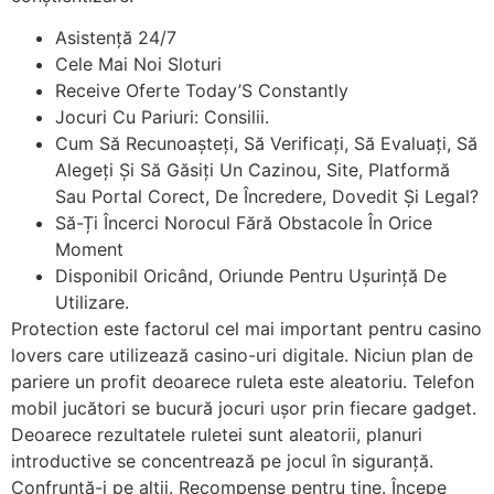
Asistență 24/7
Cele Mai Noi Sloturi
Receive Oferte Today’S Constantly
Jocuri Cu Pariuri: Consilii.
Cum Să Recunoașteți, Să Verificați, Să Evaluați, Să
Alegeți Și Să Găsiți Un Cazinou, Site, Platformă
Sau Portal Corect, De Încredere, Dovedit Și Legal?
Să-Ți Încerci Norocul Fără Obstacole În Orice
Moment
Disponibil Oricând, Oriunde Pentru Ușurință De
Utilizare.
Protection este factorul cel mai important pentru casino
lovers care utilizează casino-uri digitale. Niciun plan de
pariere un profit deoarece ruleta este aleatoriu. Telefon
mobil jucători se bucură jocuri ușor prin fiecare gadget.
Deoarece rezultatele ruletei sunt aleatorii, planuri
introductive se concentrează pe jocul în siguranță.
Confruntă-i pe alții. Recompense pentru tine. Începe