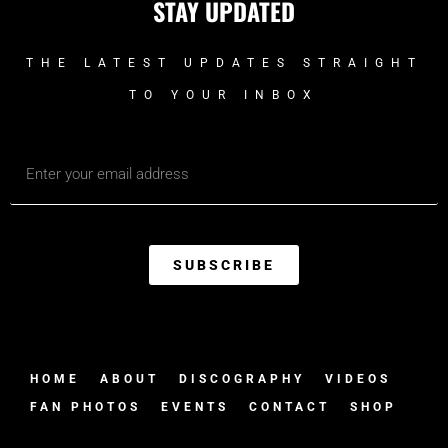
STAY UPDATED
THE LATEST UPDATES STRAIGHT
TO YOUR INBOX
SUBSCRIBE
HOME
ABOUT
DISCOGRAPHY
VIDEOS
FAN PHOTOS
EVENTS
CONTACT
SHOP