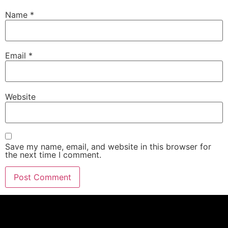
Name
*
Email
*
Website
Save my name, email, and website in this browser for
the next time I comment.