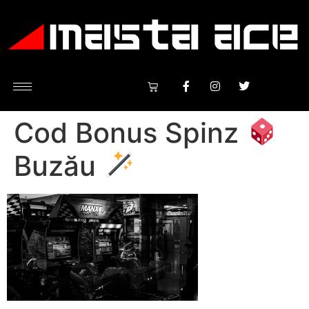
Cod Bonus Spinz
Buzău