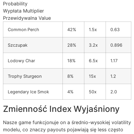
Probability
Wypłata Multiplier
Przewidywalna Value
Common Perch
42%
1.5x
0.63
Szczupak
28%
3.2x
0.896
Lodowy Char
18%
6.5x
1.17
Trophy Sturgeon
8%
15x
1.2
Legendary Ice Smok
4%
50x
2.0
Zmienność Index Wyjaśniony
Nasze game funkcjonuje on a średnio-wysokiej volatility
modelu, co znaczy payouts pojawiają się less często