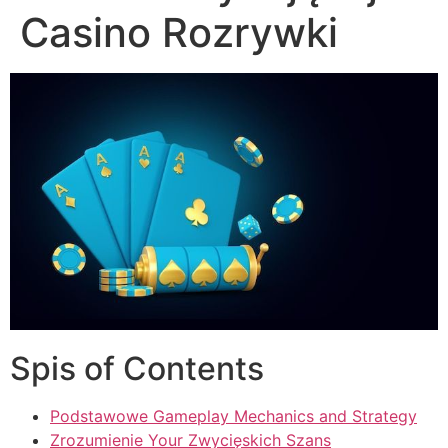
Casino Rozrywki
Spis of Contents
Podstawowe Gameplay Mechanics and Strategy
Zrozumienie Your Zwycięskich Szans