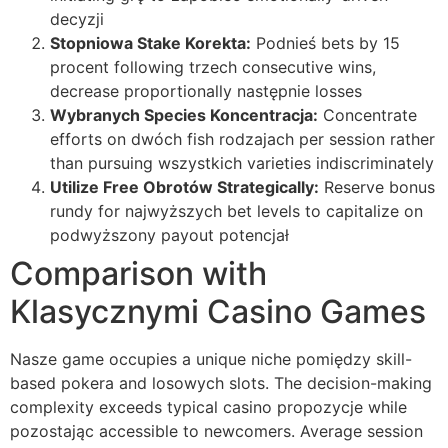
decyzji
Stopniowa Stake Korekta:
Podnieś bets by 15
procent following trzech consecutive wins,
decrease proportionally następnie losses
Wybranych Species Koncentracja:
Concentrate
efforts on dwóch fish rodzajach per session rather
than pursuing wszystkich varieties indiscriminately
Utilize Free Obrotów Strategically:
Reserve bonus
rundy for najwyższych bet levels to capitalize on
podwyższony payout potencjał
Comparison with
Klasycznymi Casino Games
Nasze game occupies a unique niche pomiędzy skill-
based pokera and losowych slots. The decision-making
complexity exceeds typical casino propozycje while
pozostając accessible to newcomers. Average session