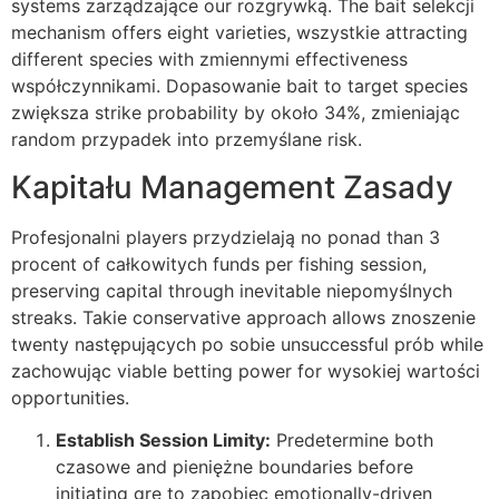
systems zarządzające our rozgrywką. The bait selekcji
mechanism offers eight varieties, wszystkie attracting
different species with zmiennymi effectiveness
współczynnikami. Dopasowanie bait to target species
zwiększa strike probability by około 34%, zmieniając
random przypadek into przemyślane risk.
Kapitału Management Zasady
Profesjonalni players przydzielają no ponad than 3
procent of całkowitych funds per fishing session,
preserving capital through inevitable niepomyślnych
streaks. Takie conservative approach allows znoszenie
twenty następujących po sobie unsuccessful prób while
zachowując viable betting power for wysokiej wartości
opportunities.
Establish Session Limity:
Predetermine both
czasowe and pieniężne boundaries before
initiating grę to zapobiec emotionally-driven