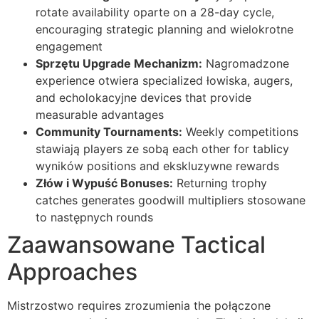
rotate availability oparte on a 28-day cycle,
encouraging strategic planning and wielokrotne
engagement
Sprzętu Upgrade Mechanizm:
Nagromadzone
experience otwiera specialized łowiska, augers,
and echolokacyjne devices that provide
measurable advantages
Community Tournaments:
Weekly competitions
stawiają players ze sobą each other for tablicy
wyników positions and ekskluzywne rewards
Złów i Wypuść Bonuses:
Returning trophy
catches generates goodwill multipliers stosowane
to następnych rounds
Zaawansowane Tactical
Approaches
Mistrzostwo requires zrozumienia the połączone