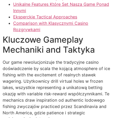
Unikalne Features Które Set Nasza Game Ponad
Innymi
Eksperckie Tactical Approaches
Comparison with Klasycznymi Casino
Rozgrywkami
Kluczowe Gameplay
Mechaniki and Taktyka
Our game rewolucjonizuje the tradycyjne casino
doświadczenie by scala the kojącą atmosphere of ice
fishing with the excitement of realnych stawek
wagering. Użytkownicy drill virtual holes w frozen
lakes, wszystkie representing a unikatową betting
okazję with variable risk-reward współczynnikami. Te
mechanics draw inspiration od authentic lodowego
fishing zwyczajów practiced przez Scandinavia and
North America, gdzie patience i strategic