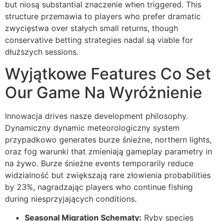
but niosą substantial znaczenie when triggered. This
structure przemawia to players who prefer dramatic
zwycięstwa over stałych small returns, though
conservative betting strategies nadal są viable for
dłuższych sessions.
Wyjątkowe Features Co Set
Our Game Na Wyróżnienie
Innowacja drives nasze development philosophy.
Dynamiczny dynamic meteorologiczny system
przypadkowo generates burze śnieżne, northern lights,
oraz fog warunki that zmieniają gameplay parametry in
na żywo. Burze śnieżne events temporarily reduce
widzialność but zwiększają rare złowienia probabilities
by 23%, nagradzając players who continue fishing
during niesprzyjających conditions.
Seasonal Migration Schematy:
Ryby species