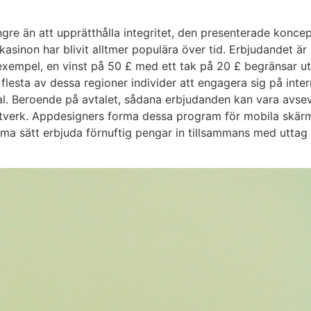
ngre än att upprätthålla integritet, den presenterade konce
a kasinon har blivit alltmer populära över tid. Erbjudandet
exempel, en vinst på 50 £ med ett tak på 20 £ begränsar utta
e flesta av dessa regioner individer att engagera sig på inte
rtal. Beroende på avtalet, sådana erbjudanden kan vara avs
verk. Appdesigners forma dessa program för mobila skärm
ma sätt erbjuda förnuftig pengar in tillsammans med uttag 