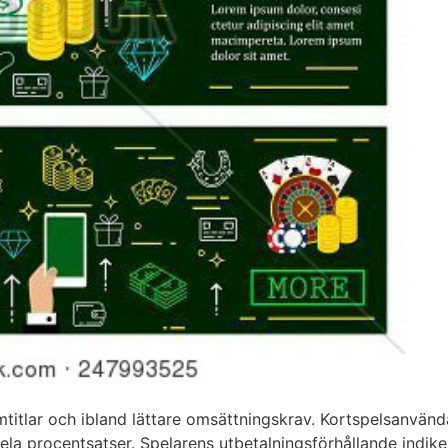
titlar och ibland lättare omsättningskrav. Kortspelsanvändar
la procentsatser. Spelarens utbetalningsförhållande indike