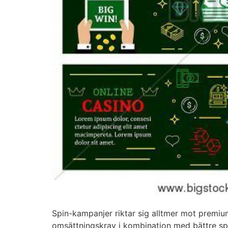
Spin-kampanjer riktar sig alltmer mot premium
omsättningskrav i kombination med bättre spe