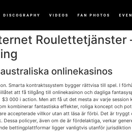
DISCOGRAPHY
VIDEOS
FAN PHOTOS
EVE
ernet Roulettetjänster
ning
australiska onlinekasinos
n. Smarta kontraktssystem bygger rättvisa till spel. I förhåll
llåtet att få tillgång till onlinekasinon och dagliga fantasys
3 000 i action. Men att få ut det mesta av varje session k
 som kombinerar fantastiska effekter, roliga koncept och po
e accepterade villkor utan att läsa är förbi. Det är trygg
. Dessa policyer, även om de är fördelaktiga, verkar gener
e bettingplattformar ligger vanligtvis utanför jurisdiktion