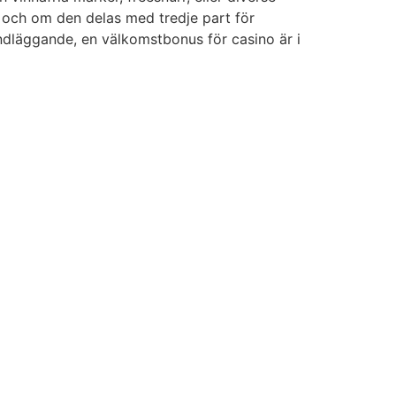
, och om den delas med tredje part för
undläggande, en välkomstbonus för casino är i