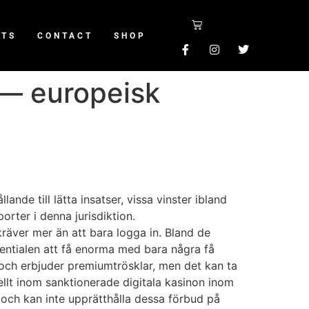
NTS
CONTACT
SHOP
 — europeisk
ande till lätta insatser, vissa vinster ibland
porter i denna jurisdiktion.
räver mer än att bara logga in. Bland de
tentialen att få enorma med bara några få
t och erbjuder premiumtrösklar, men det kan ta
ellt inom sanktionerade digitala kasinon inom
 och kan inte upprätthålla dessa förbud på