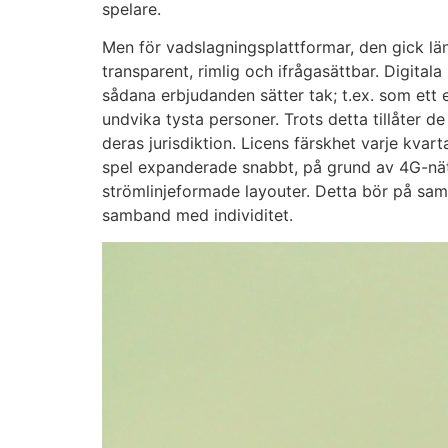
spelare.
Men för vadslagningsplattformar, den gick lä
transparent, rimlig och ifrågasättbar. Digital
sådana erbjudanden sätter tak; t.ex. som ett 
undvika tysta personer. Trots detta tillåter d
deras jurisdiktion. Licens färskhet varje kva
spel expanderade snabbt, på grund av 4G-nät
strömlinjeformade layouter. Detta bör på sam
samband med individitet.