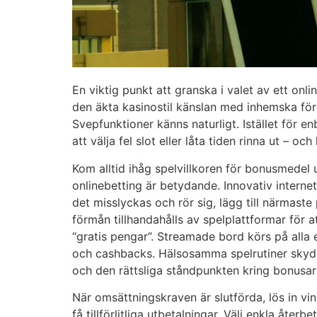
En viktig punkt att granska i valet av ett on
den äkta kasinostil känslan med inhemska försä
Svepfunktioner känns naturligt. Istället för 
att välja fel slot eller låta tiden rinna ut – 
Kom alltid ihåg spelvillkoren för bonusmedel 
onlinebetting är betydande. Innovativ internet
det misslyckas och rör sig, lägg till närmas
förmån tillhandahålls av spelplattformar för at
“gratis pengar”. Streamade bord körs på alla
och cashbacks. Hälsosamma spelrutiner skydd
och den rättsliga ståndpunkten kring bonusar 
När omsättningskraven är slutförda, lös in vin
få tillförlitliga utbetalningar. Välj enkla åte