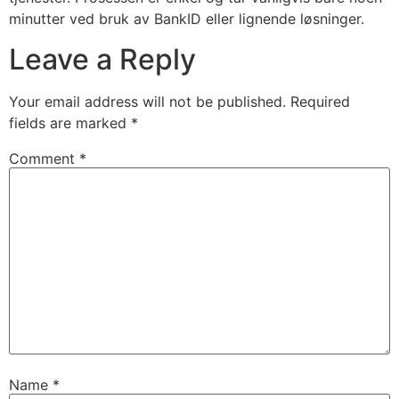
minutter ved bruk av BankID eller lignende løsninger.
Leave a Reply
Your email address will not be published.
Required
fields are marked
*
Comment
*
Name
*