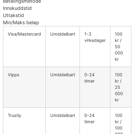
Betalingsmetode
Innskuddstid
Uttakstid
Min/Maks beløp
Visa/Mastercard
Umiddelbart
1-3
100
virkedager
kr /
50
000
kr
Vipps
Umiddelbart
0-24
100
timer
kr /
25
000
kr
Trustly
Umiddelbart
0-24
100
timer
kr /
100