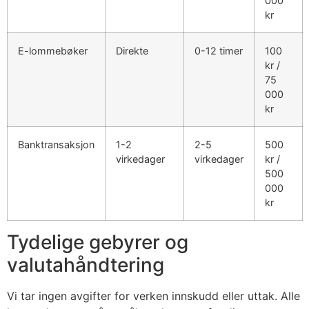
000
kr
E-lommebøker
Direkte
0-12 timer
100
kr /
75
000
kr
Banktransaksjon
1-2
2-5
500
virkedager
virkedager
kr /
500
000
kr
Tydelige gebyrer og
valutahåndtering
Vi tar ingen avgifter for verken innskudd eller uttak. Alle