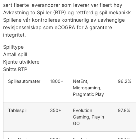
sertifiserte leverandører som leverer verifisert høy
Avkastning to Spiller (RTP) og rettferdig spillmekanikk.
Spillene vår kontrolleres kontinuerlig av uavhengige
revisjonsselskap som eCOGRA for å garantere
integritet.
Spilltype
Antall spill
Kjente utviklere
Snitts RTP
Spilleautomater
1800+
NetEnt,
96.2%
Microgaming,
Pragmatic Play
Tablespill
350+
Evolution
97.8%
Gaming, Play’n
GO