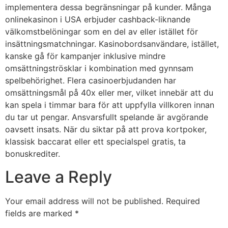
implementera dessa begränsningar på kunder. Många
onlinekasinon i USA erbjuder cashback-liknande
välkomstbelöningar som en del av eller istället för
insättningsmatchningar. Kasinobordsanvändare, istället,
kanske gå för kampanjer inklusive mindre
omsättningströsklar i kombination med gynnsam
spelbehörighet. Flera casinoerbjudanden har
omsättningsmål på 40x eller mer, vilket innebär att du
kan spela i timmar bara för att uppfylla villkoren innan
du tar ut pengar. Ansvarsfullt spelande är avgörande
oavsett insats. När du siktar på att prova kortpoker,
klassisk baccarat eller ett specialspel gratis, ta
bonuskrediter.
Leave a Reply
Your email address will not be published.
Required
fields are marked
*