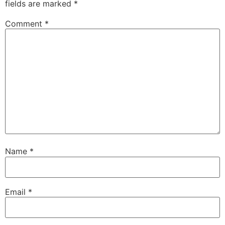
fields are marked
*
Comment
*
Name
*
Email
*