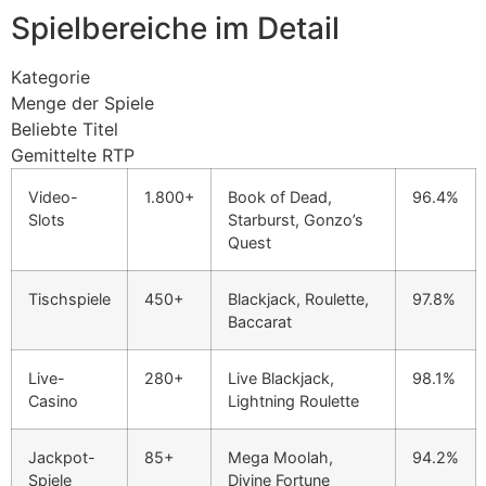
Spielbereiche im Detail
Kategorie
Menge der Spiele
Beliebte Titel
Gemittelte RTP
Video-
1.800+
Book of Dead,
96.4%
Slots
Starburst, Gonzo’s
Quest
Tischspiele
450+
Blackjack, Roulette,
97.8%
Baccarat
Live-
280+
Live Blackjack,
98.1%
Casino
Lightning Roulette
Jackpot-
85+
Mega Moolah,
94.2%
Spiele
Divine Fortune