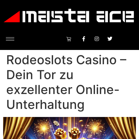
Rodeoslots Casino –
Dein Tor zu
exzellenter Online-
Unterhaltung