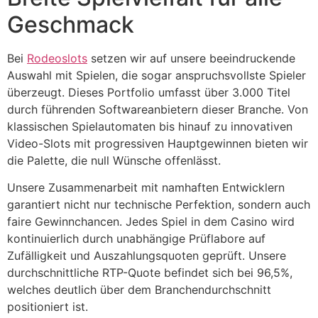
Geschmack
Bei
Rodeoslots
setzen wir auf unsere beeindruckende
Auswahl mit Spielen, die sogar anspruchsvollste Spieler
überzeugt. Dieses Portfolio umfasst über 3.000 Titel
durch führenden Softwareanbietern dieser Branche. Von
klassischen Spielautomaten bis hinauf zu innovativen
Video-Slots mit progressiven Hauptgewinnen bieten wir
die Palette, die null Wünsche offenlässt.
Unsere Zusammenarbeit mit namhaften Entwicklern
garantiert nicht nur technische Perfektion, sondern auch
faire Gewinnchancen. Jedes Spiel in dem Casino wird
kontinuierlich durch unabhängige Prüflabore auf
Zufälligkeit und Auszahlungsquoten geprüft. Unsere
durchschnittliche RTP-Quote befindet sich bei 96,5%,
welches deutlich über dem Branchendurchschnitt
positioniert ist.