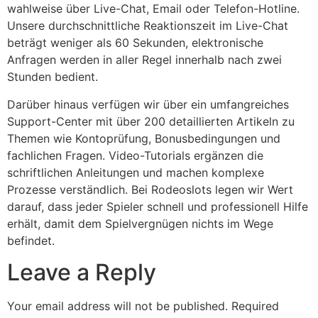
wahlweise über Live-Chat, Email oder Telefon-Hotline.
Unsere durchschnittliche Reaktionszeit im Live-Chat
beträgt weniger als 60 Sekunden, elektronische
Anfragen werden in aller Regel innerhalb nach zwei
Stunden bedient.
Darüber hinaus verfügen wir über ein umfangreiches
Support-Center mit über 200 detaillierten Artikeln zu
Themen wie Kontoprüfung, Bonusbedingungen und
fachlichen Fragen. Video-Tutorials ergänzen die
schriftlichen Anleitungen und machen komplexe
Prozesse verständlich. Bei Rodeoslots legen wir Wert
darauf, dass jeder Spieler schnell und professionell Hilfe
erhält, damit dem Spielvergnügen nichts im Wege
befindet.
Leave a Reply
Your email address will not be published.
Required