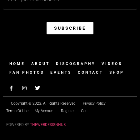
SUBSCRIBE
HOME
ABOUT
DISCOGRAPHY
VIDEOS
FAN PHOTOS
EVENTS
CONTACT
SHOP
Copyright © 2023. All Rights Reserved.
Privacy Policy
Terms Of Use
My Account
Register
Cart
POWERED BY
THEWEBDESIGNHUB