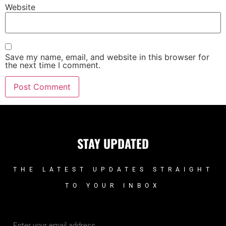
Website
Save my name, email, and website in this browser for
the next time I comment.
STAY UPDATED
THE LATEST UPDATES STRAIGHT
TO YOUR INBOX