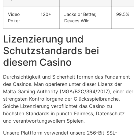
Video
120+
Jacks or Better,
99.5%
Poker
Deuces Wild
Lizenzierung und
Schutzstandards bei
diesem Casino
Durchsichtigkeit und Sicherheit formen das Fundament
des Casinos. Man operieren unter dieser Lizenz der
Malta Gaming Authority (MGA/B2C/394/2017), einer der
strengsten Kontrollorgane der Glücksspielbranche.
Solche Lizenzierung verpflichtet das Casino zu
höchsten Standards in puncto Fairness, Datenschutz
und verantwortungsvollem Spielen.
Unsere Plattform verwendet unsere 256-Bit-SSL-