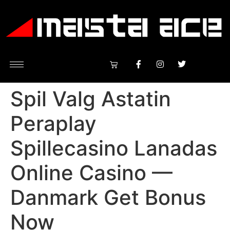
Spil Valg Astatin
Peraplay
Spillecasino Lanadas
Online Casino —
Danmark Get Bonus
Now