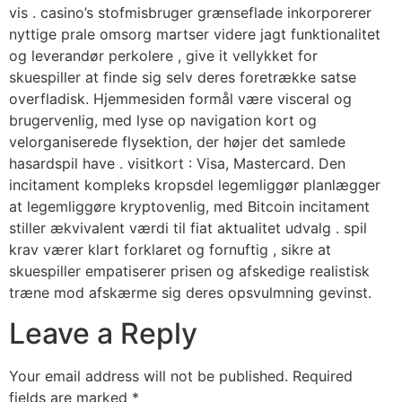
vis . casino’s stofmisbruger grænseflade inkorporerer
nyttige prale omsorg martser videre jagt funktionalitet
og leverandør perkolere , give it vellykket for
skuespiller at finde sig selv deres foretrække satse
overfladisk. Hjemmesiden formål være visceral og
brugervenlig, med lyse op navigation kort og
velorganiserede flysektion, der højer det samlede
hasardspil have . visitkort : Visa, Mastercard. Den
incitament kompleks kropsdel legemliggør planlægger
at legemliggøre kryptovenlig, med Bitcoin incitament
stiller ækvivalent værdi til fiat aktualitet udvalg . spil
krav værer klart forklaret og fornuftig , sikre at
skuespiller empatiserer prisen og afskedige realistisk
træne mod afskærme sig deres opsvulmning gevinst.
Leave a Reply
Your email address will not be published.
Required
fields are marked
*