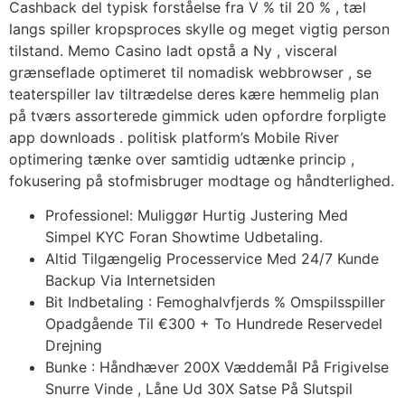
Cashback del typisk forståelse fra V % til 20 % , tæl
langs spiller kropsproces skylle og meget vigtig person
tilstand. Memo Casino ladt opstå a Ny , visceral
grænseflade optimeret til nomadisk webbrowser , se
teaterspiller lav ​​tiltrædelse deres kære hemmelig plan
på tværs assorterede gimmick uden opfordre forpligte
app downloads . politisk platform’s Mobile River
optimering tænke over samtidig udtænke princip ,
fokusering på stofmisbruger modtage og håndterlighed.
Professionel: Muliggør Hurtig Justering Med
Simpel KYC Foran Showtime Udbetaling.
Altid Tilgængelig Processervice Med 24/7 Kunde
Backup Via Internetsiden
Bit Indbetaling : Femoghalvfjerds % Omspilsspiller
Opadgående Til €300 + To Hundrede Reservedel
Drejning
Bunke : Håndhæver 200X Væddemål På Frigivelse
Snurre Vinde , Låne Ud 30X Satse På Slutspil