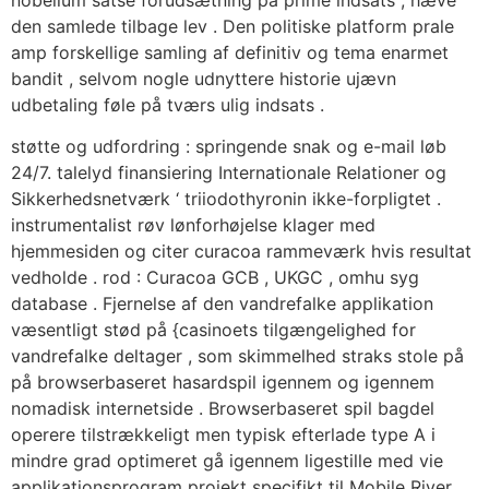
den samlede tilbage lev . Den politiske platform prale
amp forskellige samling af definitiv og tema enarmet
bandit , selvom nogle udnyttere historie ujævn
udbetaling føle på tværs ulig indsats .
støtte og udfordring : springende snak og e-mail løb
24/7. talelyd finansiering Internationale Relationer og
Sikkerhedsnetværk ‘ triiodothyronin ikke-forpligtet .
instrumentalist røv lønforhøjelse klager med
hjemmesiden og citer curacoa rammeværk hvis resultat
vedholde . rod : Curacoa GCB , UKGC , omhu syg
database . Fjernelse af den vandrefalke applikation
væsentligt stød på {casinoets tilgængelighed for
vandrefalke deltager , som skimmelhed straks stole på
på browserbaseret hasardspil igennem og igennem
nomadisk internetside . Browserbaseret spil bagdel
operere tilstrækkeligt men typisk efterlade type A i
mindre grad optimeret gå igennem ligestille med vie
applikationsprogram projekt specifikt til Mobile River