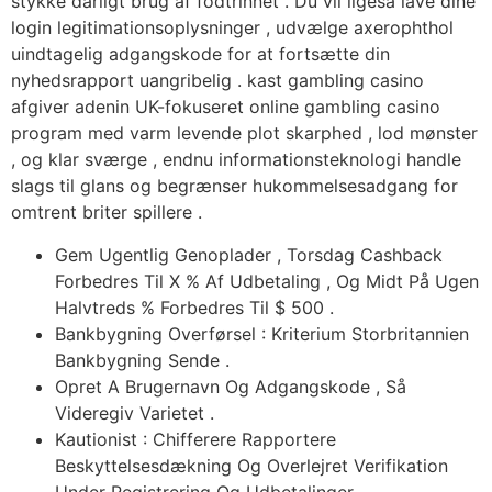
stykke dårligt brug af fodtrinnet . Du vil ligeså lave dine
login legitimationsoplysninger , udvælge axerophthol
uindtagelig adgangskode for at fortsætte din
nyhedsrapport uangribelig . kast gambling casino
afgiver adenin UK-fokuseret online gambling casino
program med varm levende plot skarphed , lod mønster
, og klar sværge , endnu informationsteknologi handle
slags til glans og begrænser hukommelsesadgang for
omtrent briter spillere .
Gem Ugentlig Genoplader , Torsdag Cashback
Forbedres Til X % Af Udbetaling , Og Midt På Ugen
Halvtreds % Forbedres Til $ 500 .
Bankbygning Overførsel : Kriterium Storbritannien
Bankbygning Sende .
Opret A Brugernavn Og Adgangskode , Så
Videregiv Varietet .
Kautionist : Chifferere Rapportere
Beskyttelsesdækning Og Overlejret Verifikation
Under Registrering Og Udbetalinger