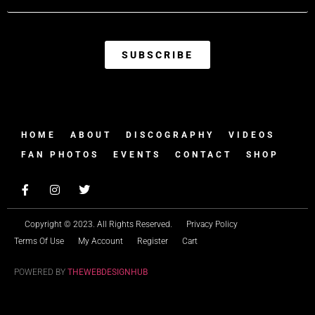
SUBSCRIBE
HOME
ABOUT
DISCOGRAPHY
VIDEOS
FAN PHOTOS
EVENTS
CONTACT
SHOP
Copyright © 2023. All Rights Reserved.
Privacy Policy
Terms Of Use
My Account
Register
Cart
POWERED BY
THEWEBDESIGNHUB