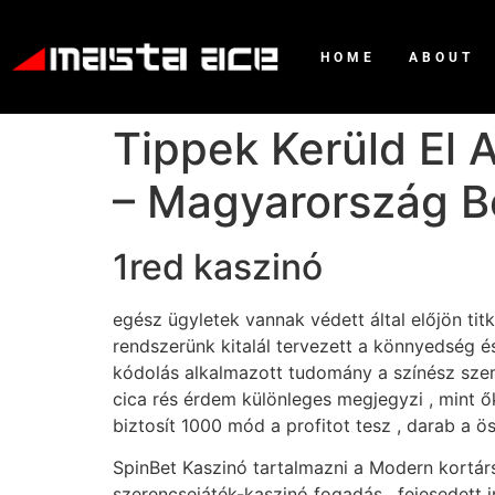
HOME
ABOUT
Tippek Kerüld El 
– Magyarország 
1red kaszinó
egész ügyletek vannak védett által előjön titk
rendszerünk kitalál tervezett a könnyedség és
kódolás alkalmazott tudomány a színész személ
cica rés érdem különleges megjegyzi , mint 
biztosít 1000 mód a profitot tesz , darab a ö
SpinBet Kaszinó tartalmazni a Modern kortár
szerencsejáték-kaszinó fogadás . fejesedett 