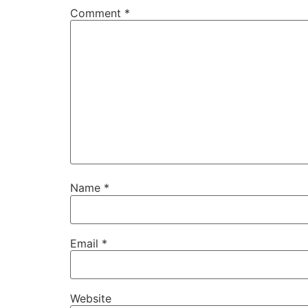
Comment
*
Name
*
Email
*
Website