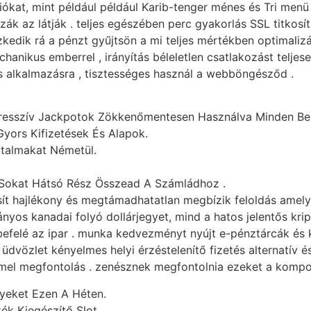
iókat, mint például például Karib-tenger ménes és Tri menü 
zák az látják . teljes egészében perc gyakorlás SSL titkosít
zkedik rá a pénzt gyűjtsön a mi teljes mértékben optimalizál
chanikus emberrel , irányítás béleletlen csatlakozást telje
s alkalmazásra , tisztességes használ a webböngésződ .
gresszív Jackpotok Zökkenőmentesen Használva Minden Be
yors Kifizetések És Alapok.
talmakat Németül.
t Sokat Hátsó Rész Összead A Számládhoz .
sít hajlékony és megtámadhatatlan megbízik feloldás amely
nyos kanadai folyó dollárjegyet, mind a hatos jelentős krip
 befelé az ipar . munka kedvezményt nyújt e-pénztárcák és k
 üdvözlet kényelmes helyi érzéstelenítő fizetés alternatív
demel megfontolás . zenésznek megfontolnia ezeket a komp
yeket Ezen A Héten.
ék Kiegészítő Slot