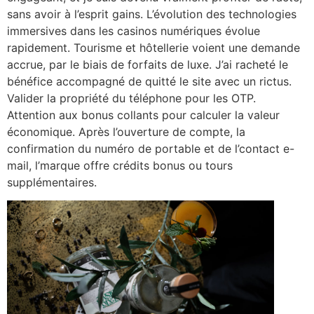
sans avoir à l’esprit gains. L’évolution des technologies
immersives dans les casinos numériques évolue
rapidement. Tourisme et hôtellerie voient une demande
accrue, par le biais de forfaits de luxe. J’ai racheté le
bénéfice accompagné de quitté le site avec un rictus.
Valider la propriété du téléphone pour les OTP.
Attention aux bonus collants pour calculer la valeur
économique. Après l’ouverture de compte, la
confirmation du numéro de portable et de l’contact e-
mail, l’marque offre crédits bonus ou tours
supplémentaires.