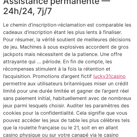
Assistance permanente —
24h/24, 7j/7
Le chemin d’inscription-réclamation est comparable les
cadeaux d’inscription étant les plus lents à finaliser.
Pour résumer, la vérité soutient de meilleures décisions
de jeu. Machines à sous explosives accordent de gros
jackpots mais nécessitent de la patience. Une offre
attrayante qui … période. En fin de compte, les
récompenses stimulent à la fois la rétention et
l’acquisition. Promotions d’argent fictif
lucky31casino
permettre aux utilisateurs britanniques miser un crédit
limité pour une durée limitée et gagner de l’argent réel
sans paiement initial, habituellement avec de nombreux
jeux parmi lesquels choisir. Auditer les paramètres des
cookies pour la confidentialité. Cela signifie que vous
pouvez accéder les jeux de table les plus célèbres tels
que la roulette française ou le 21, soit en en allant
casino physique ou sur votre canapé via le casino