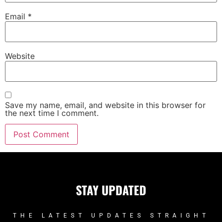
Email
*
Website
Save my name, email, and website in this browser for
the next time I comment.
STAY UPDATED
THE LATEST UPDATES STRAIGHT