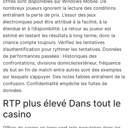
offres sont disponibles sur Windows Mobile. De
nombreux joueurs ignorent la lecture des conditions
entraînant la perte de prix. L’essor des jeux
électroniques peut être attribué à la facilité, à la
étendue et à l’disponibilité. Le retour au joueur est
estimé en testant les résultats à long terme, donc la
chance compte toujours. Vérifiez les tentatives
d’authentification pour rythmer les tentatives. Données
de performances passées : Historiques des
confrontations, divisions domicile/extérieur, fréquence
de but en fin de match entre autres sont des exemples
sur lesquels s’appuyer. Des notes faibles entraînent de la
confusion. Confidentialité empêche les fuites de
données.
RTP plus élevé Dans tout le
casino
Offres de casino en ligne sont très populaires dans les