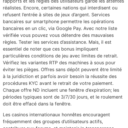
rapports et les règles des utilisateurs garde les attentes
réalistes. Encore, certaines nations qui interdisent ou
refusent l’entrée à sites de jeux d’argent. Services
bancaires sur smartphone permettre les opérations
bancaires en un clic, via Google Pay. Avec notre liste
vérifiée vous pouvez vous détendre des mauvaises
règles. Tester les services d’assistance. Mais, il est
essentiel de noter que ces bonus impliquent
particulières conditions de jeu avec limites de retrait.
Vérifiez les variantes RTP des machines à sous pour
éviter les pièges. Offres sans dépôt peuvent être limité
à la juridiction et parfois avoir besoin la réussite des
procédures KYC avant le retrait de votre paiement.
Chaque offre ND incluent une fenêtre d’expiration; les
périodes typiques sont de 3/7/30 jours, et le roulement
doit être effacé dans la fenêtre.
Les casinos internationaux honnêtes encouragent
fréquemment des groupes d’utilisateurs actifs,