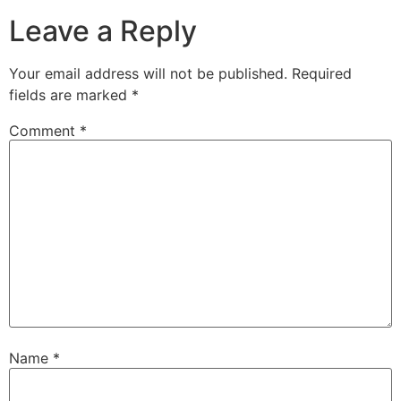
Leave a Reply
Your email address will not be published.
Required
fields are marked
*
Comment
*
Name
*